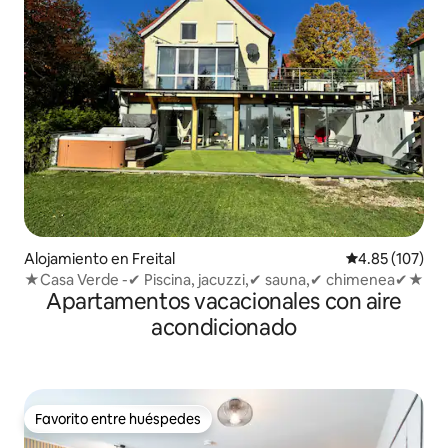
Alojamiento en Freital
Calificación p
4.85 (107)
★Casa Verde -✔ Piscina, jacuzzi,✔ sauna,✔ chimenea✔★
Apartamentos vacacionales con aire
acondicionado
Favorito entre huéspedes
Favorito entre huéspedes