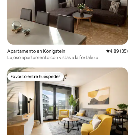
Apartamento en Königstein
Calificación p
4.89 (35)
Lujoso apartamento con vistas a la fortaleza
Favorito entre huéspedes
Favorito entre huéspedes