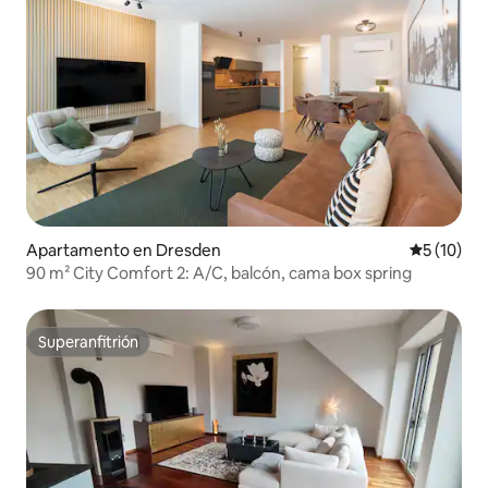
Apartamento en Dresden
Calificaci
5 (10)
90 m² City Comfort 2: A/C, balcón, cama box spring
Superanfitrión
Superanfitrión