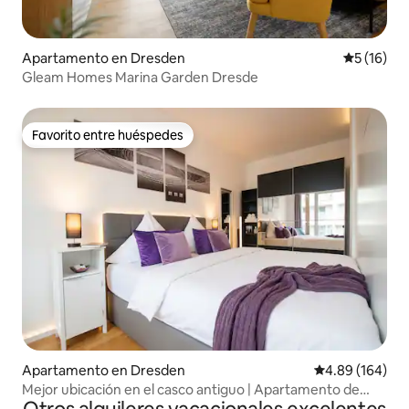
Apartamento en Dresden
Calificaci
5 (16)
Gleam Homes Marina Garden Dresde
Favorito entre huéspedes
Favorito entre huéspedes
Apartamento en Dresden
Calificación pr
4.89 (164)
Mejor ubicación en el casco antiguo | Apartamento de
diseño | Vista: Zwinger