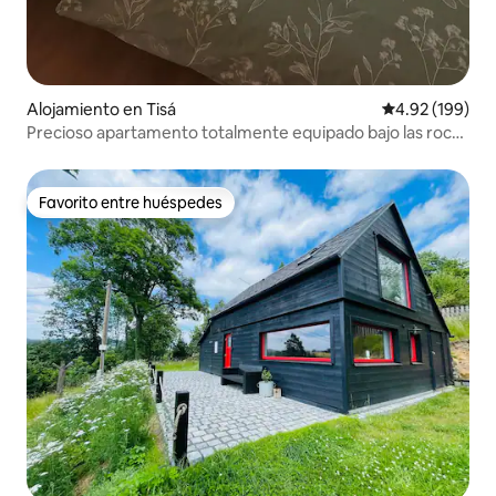
Alojamiento en Tisá
Calificación pr
4.92 (199)
Precioso apartamento totalmente equipado bajo las rocas
del Tisá.
Favorito entre huéspedes
Favorito entre huéspedes