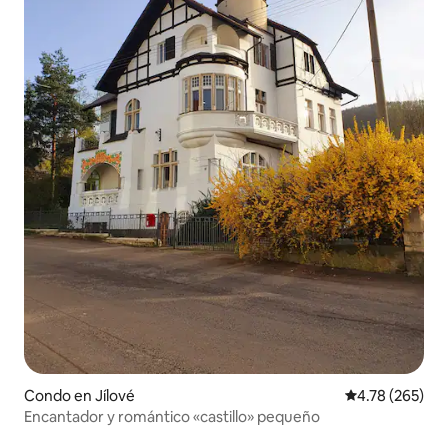
Condo en Jílové
Calificación pr
4.78 (265)
Encantador y romántico «castillo» pequeño