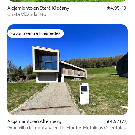
Alojamiento en Staré Křečany
Calificación 
4.95 (19)
Chata Vlčanda 346
Favorito entre huéspedes
Favorito entre huéspedes
Alojamiento en Altenberg
Calificación 
4.97 (77)
Gran villa de montaña en los Montes Metálicos Orientales