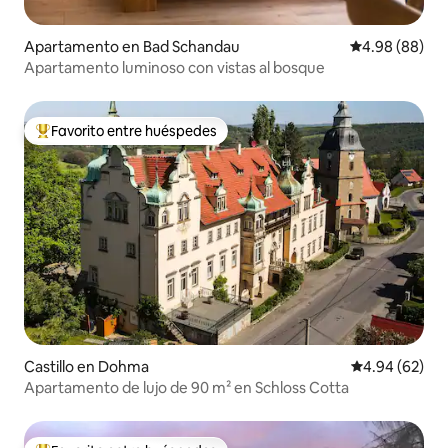
Apartamento en Bad Schandau
Calificación p
4.98 (88)
Apartamento luminoso con vistas al bosque
Favorito entre huéspedes
Favorito entre huéspedes preferido
Castillo en Dohma
Calificación p
4.94 (62)
Apartamento de lujo de 90 m² en Schloss Cotta