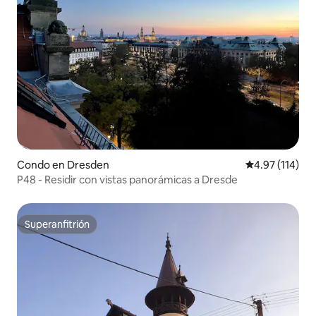
Condo en Dresden
Calificación p
4.97 (114)
P48 - Residir con vistas panorámicas a Dresde
Superanfitrión
Superanfitrión