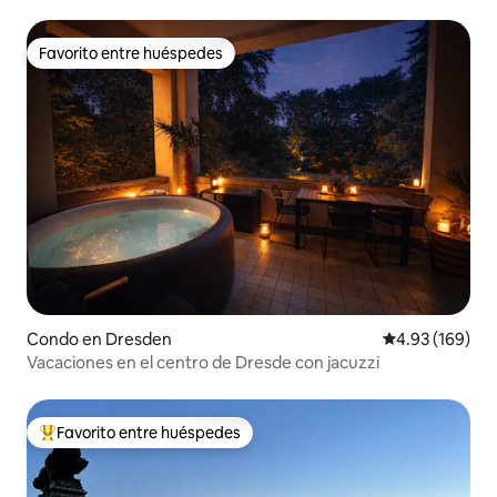
Favorito entre huéspedes
Favorito entre huéspedes
Condo en Dresden
Calificación pr
4.93 (169)
Vacaciones en el centro de Dresde con jacuzzi
Favorito entre huéspedes
Favorito entre huéspedes preferido