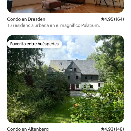
Condo en Dresden
Calificación pr
4.95 (164)
Tu residencia urbana en el magnífico Palatium.
Favorito entre huéspedes
Favorito entre huéspedes
Condo en Altenberg
Calificación pr
4.93 (148)