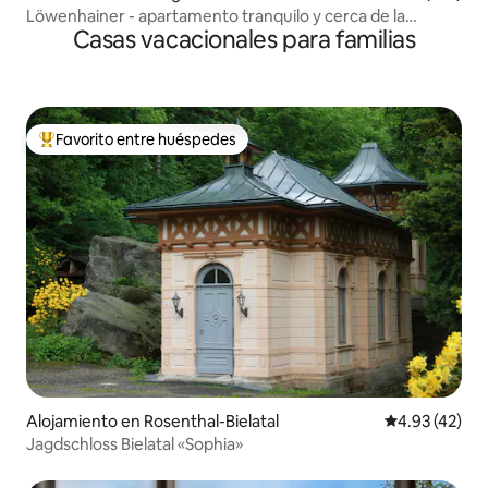
Löwenhainer - apartamento tranquilo y cerca de la
Casas vacacionales para familias
naturaleza
Favorito entre huéspedes
Favorito entre huéspedes preferido
Alojamiento en Rosenthal-Bielatal
Calificación 
4.93 (42)
Jagdschloss Bielatal «Sophia»