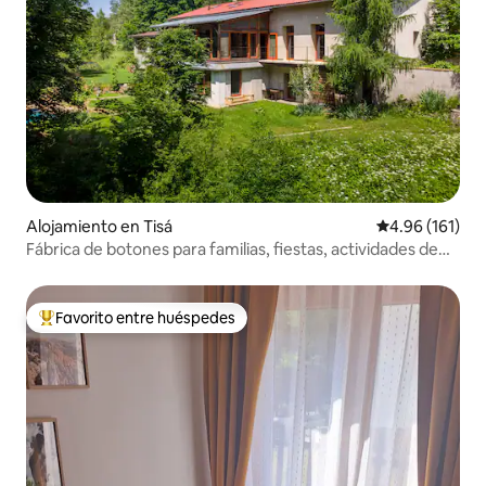
Alojamiento en Tisá
Calificación p
4.96 (161)
Fábrica de botones para familias, fiestas, actividades de
integración de equipos
Favorito entre huéspedes
Favorito entre huéspedes preferido