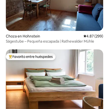
Choza en Hohnstein
Calificación pr
4.87 (299)
Sägestube – Pequeña escapada | Rathewalder Mühle
Favorito entre huéspedes
Favorito entre huéspedes preferido