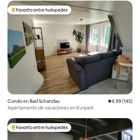
Favorito entre huéspedes
Favorito entre huéspedes preferido
Condo en Bad Schandau
Calificación pr
4.99 (145)
Apartamento de vacaciones en Kurpark
Favorito entre huéspedes
Favorito entre huéspedes preferido