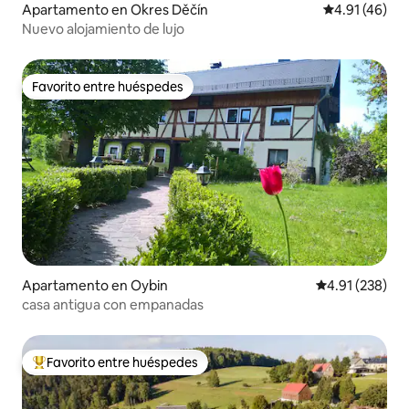
Apartamento en Okres Děčín
Calificación 
4.91 (46)
Nuevo alojamiento de lujo
Favorito entre huéspedes
Favorito entre huéspedes
Apartamento en Oybin
Calificación p
4.91 (238)
casa antigua con empanadas
Favorito entre huéspedes
Favorito entre huéspedes preferido