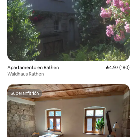
Apartamento en Rathen
Calificación pr
4.97 (180)
Waldhaus Rathen
Superanfitrión
Superanfitrión