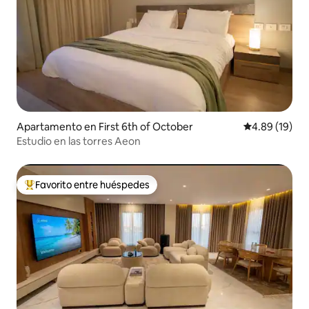
Apartamento en First 6th of October
Calificación 
4.89 (19)
Estudio en las torres Aeon
Favorito entre huéspedes
Favorito entre huéspedes preferido