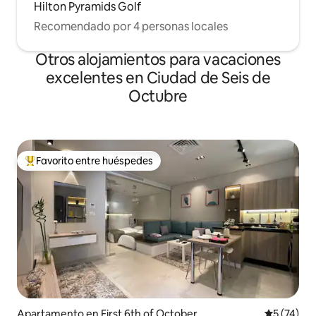
Hilton Pyramids Golf
Recomendado por 4 personas locales
Otros alojamientos para vacaciones
excelentes en Ciudad de Seis de
Octubre
Favorito entre huéspedes
Favorito entre huéspedes preferido
Apartamento en First 6th of October
Calificaci
5 (74)