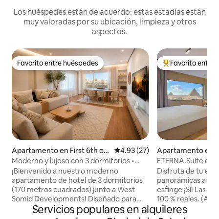
Los huéspedes están de acuerdo: estas estadías están
muy valoradas por su ubicación, limpieza y otros
aspectos.
Favorito entre huéspedes
Favorito entre
Favorito entre huéspedes
Favorito entre hu
Apartamento en First 6th of
Calificación promedio: 4.93 de 
4.93 (27)
Apartamento en 
October
Moderno y lujoso con 3 dormitorios •
ETERNA.Suite con ja
Cerca del Mall of Arabia /8
pirámides y balcó
¡Bienvenido a nuestro moderno
Disfruta de tu esta
apartamento de hotel de 3 dormitorios
panorámicas a las 
(170 metros cuadrados) junto a West
esfinge ¡Sí! Las vi
Somid Developments! Diseñado para
100 % reales. (Ase
Servicios populares en alquileres
familias, grupos y profesionales. Disfruta
también nuestros 
de wifi 5G, 4 televisores inteligentes,
Disfruta de una vi