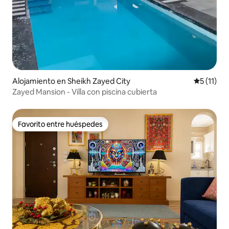
Alojamiento en Sheikh Zayed City
Calificaci
5 (11)
Zayed Mansion - Villa con piscina cubierta
Favorito entre huéspedes
Favorito entre huéspedes