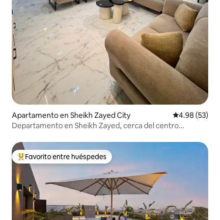
Apartamento en Sheikh Zayed City
Calificación p
4.98 (53)
Departamento en Sheikh Zayed, cerca del centro
comercial Arkan, lujoso y espacioso
Favorito entre huéspedes
Favorito entre huéspedes preferido