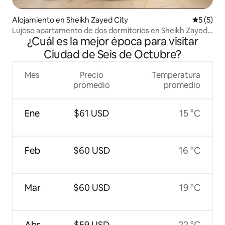
Alojamiento en Sheikh Zayed City
Calificac
5 (5)
Lujoso apartamento de dos dormitorios en Sheikh Zayed
¿Cuál es la mejor época para visitar
Arkan Plaza
Ciudad de Seis de Octubre?
Mes
Precio
Temperatura
promedio
promedio
Ene
$61 USD
15 °C
Feb
$60 USD
16 °C
Mar
$60 USD
19 °C
Abr
$59 USD
22 °C