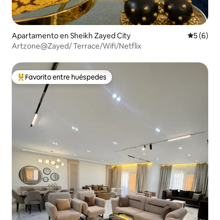
Apartamento en Sheikh Zayed City
Calificac
5 (6)
Artzone@Zayed/ Terrace/Wifi/Netflix
Favorito entre huéspedes
Favorito entre huéspedes preferido