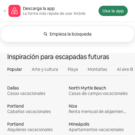
Omite
Página de inicio de Airbnb
Descarga la app
el
Usa la app
La forma más rápida de usar Airbnb
contenido
Empieza la búsqueda
Se muestran Cualquier fecha. Cambia la búsqu
Se muestran0 de 0 elementos
Todo
Experiencias
Se
Alojamientos
Inspiración para escapadas futuras
Popular
Arte y cultura
Playa
Montañas
Al aire li
Dallas
North Myrtle Beach
Casas vacacionales
Casas de campo vacacionales
Portland
Niza
Cabañas vacacionales
Renta mensual de alojamientos
Portland
Mineápolis
Alquileres vacacionales
Apartamentos vacacionales