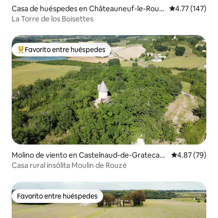
Casa de huéspedes en Châteauneuf-le-Roug
Calificación p
4.77 (147)
e
La Torre de los Boisettes
Favorito entre huéspedes
Favorito entre huéspedes preferido
Molino de viento en Castelnaud-de-Gratecam
Calificación p
4.87 (79)
be
Casa rural insólita Moulin de Rouzé
Favorito entre huéspedes
Favorito entre huéspedes