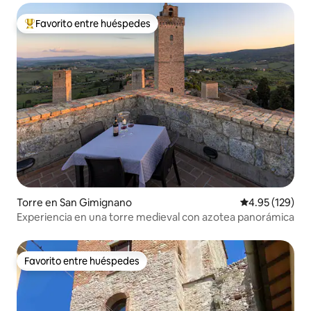
Favorito entre huéspedes
Favorito entre huéspedes preferido
Torre en San Gimignano
Calificación p
4.95 (129)
Experiencia en una torre medieval con azotea panorámica
Favorito entre huéspedes
Favorito entre huéspedes