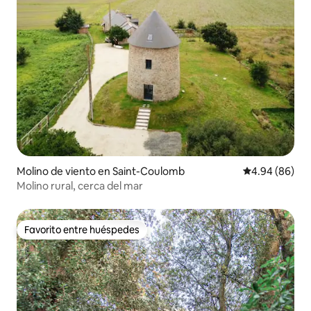
Molino de viento en Saint-Coulomb
Calificación p
4.94 (86)
Molino rural, cerca del mar
Favorito entre huéspedes
Favorito entre huéspedes