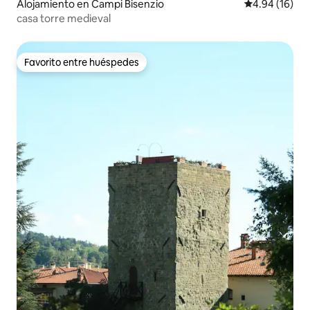
Alojamiento en Campi Bisenzio
Calificación 
4.94 (16)
casa torre medieval
Favorito entre huéspedes
Favorito entre huéspedes