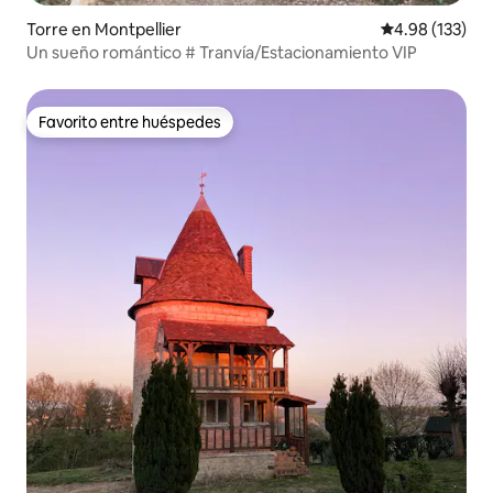
Torre en Montpellier
Calificación p
4.98 (133)
Un sueño romántico # Tranvía/Estacionamiento VIP
Favorito entre huéspedes
Favorito entre huéspedes