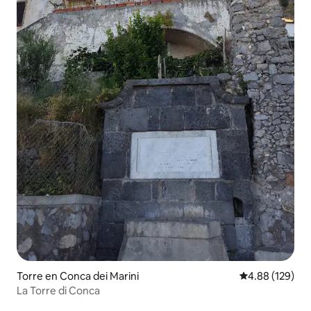
Torre en Conca dei Marini
Calificación pr
4.88 (129)
La Torre di Conca