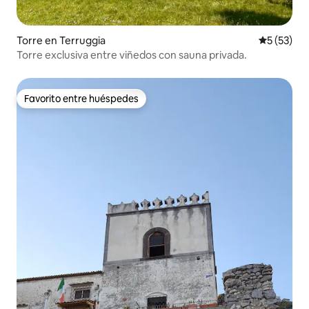
Torre en Terruggia
Calificaci
5 (53)
Torre exclusiva entre viñedos con sauna privada.
Favorito entre huéspedes
Favorito entre huéspedes