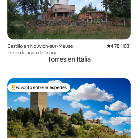
Castillo en Nouvion-sur-Meuse
Calificación p
4.78 (103)
Torre de agua de Triage
Torres en Italia
Favorito entre huéspedes
Favorito entre huéspedes preferido