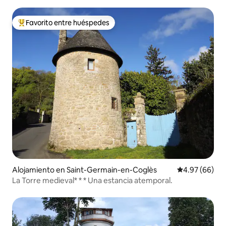
Favorito entre huéspedes
Favorito entre huéspedes preferido
Alojamiento en Saint-Germain-en-Coglès
Calificación p
4.97 (66)
La Torre medieval* * * Una estancia atemporal.