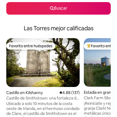
Buscar
Las Torres mejor calificadas
Favorito entre huéspedes
Favorito entre
Favorito entre huéspedes
Favorito entre hu
Estadía en granja e
Castillo en Kilshanny
Calificación promedio: 4.88 de 5
4.88 (137)
Clark Farm Silos #
Castillo de Smithstown: una fortaleza del
vistas a la montañ
siglo XV
¡Reiníciate y rejuv
Ubicado a solo 10 minutos de la costa
granja Clark! Nues
oeste de Irlanda, en el hermoso condado
metálicas únicas 
de Clare, el castillo de Smithstown es el