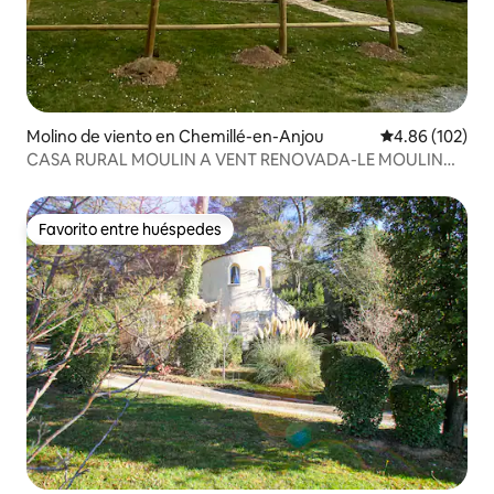
Molino de viento en Chemillé-en-Anjou
Calificación pr
4.86 (102)
CASA RURAL MOULIN A VENT RENOVADA-LE MOULIN
DES GARDES
Favorito entre huéspedes
Favorito entre huéspedes