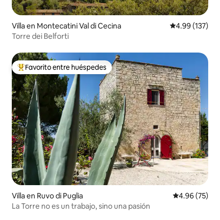
Villa en Montecatini Val di Cecina
Calificación p
4.99 (137)
Torre dei Belforti
Favorito entre huéspedes
Favorito entre huéspedes preferido
Villa en Ruvo di Puglia
Calificación p
4.96 (75)
La Torre no es un trabajo, sino una pasión