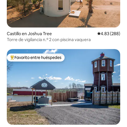
Castillo en Joshua Tree
Calificación pr
4.83 (288)
Torre de vigilancia n.º 2 con piscina vaquera
Favorito entre huéspedes
Favorito entre huéspedes preferido