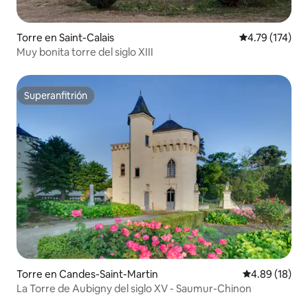
Torre en Saint-Calais
Calificación p
4.79 (174)
Muy bonita torre del siglo XIII
Superanfitrión
Superanfitrión
Torre en Candes-Saint-Martin
Calificación 
4.89 (18)
La Torre de Aubigny del siglo XV - Saumur-Chinon