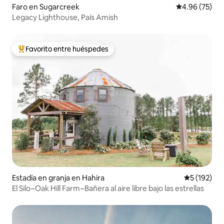
Faro en Sugarcreek
Calificación p
4.96 (75)
Legacy Lighthouse, País Amish
Favorito entre huéspedes
Favorito entre huéspedes preferido
Estadía en granja en Hahira
Calificació
5 (192)
El Silo~Oak Hill Farm~Bañera al aire libre bajo las estrellas