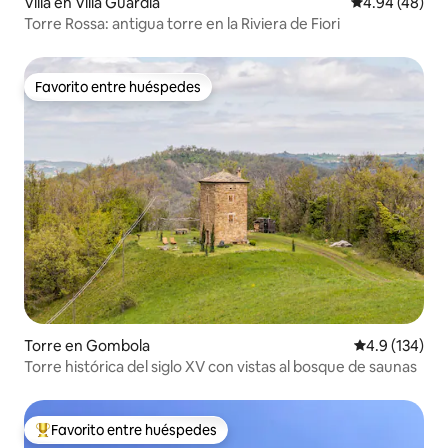
Villa en Villa Guardia
Calificación p
4.94 (48)
Torre Rossa: antigua torre en la Riviera de Fiori
Favorito entre huéspedes
Favorito entre huéspedes
Torre en Gombola
Calificación 
4.9 (134)
Torre histórica del siglo XV con vistas al bosque de saunas
Favorito entre huéspedes
Favorito entre huéspedes preferido