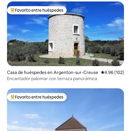
Favorito entre huéspedes
Favorito entre huéspedes preferido
Casa de huéspedes en Argenton-sur-Creuse
Calificación pr
4.96 (102)
Encantador palomar con terraza panorámica
Favorito entre huéspedes
Favorito entre huéspedes preferido