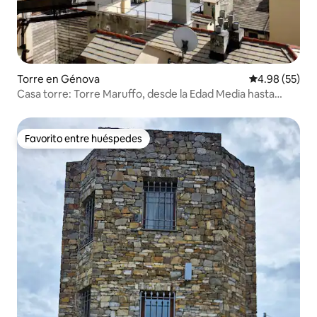
Torre en Génova
Calificación p
4.98 (55)
Casa torre: Torre Maruffo, desde la Edad Media hasta
nuestros días
Favorito entre huéspedes
Favorito entre huéspedes