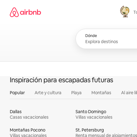
Omite
Página de inicio de Airbnb
el
T
contenido
Todo
Dónde
Inspiración para escapadas futuras
Popular
Arte y cultura
Playa
Montañas
Al aire l
Dallas
Santo Domingo
Casas vacacionales
Villas vacacionales
Montañas Pocono
St. Petersburg
Villas vacacionales
Renta mensual de alojamiento