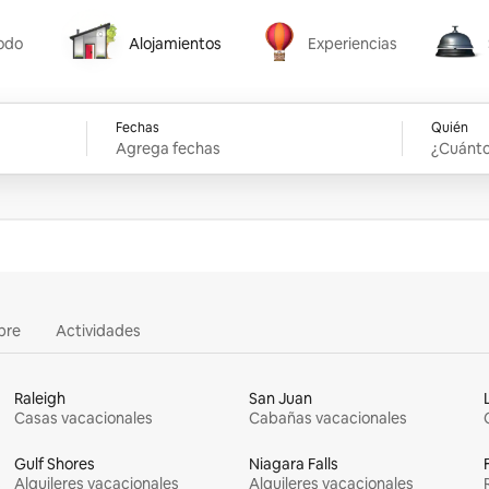
odo
Alojamientos
Experiencias
Alojamientos
Experiencias
Servici
Fechas
Quién
Agrega fechas
¿Cuánt
ibre
Actividades
Raleigh
San Juan
Casas vacacionales
Cabañas vacacionales
Gulf Shores
Niagara Falls
s
Alquileres vacacionales
Alquileres vacacionales