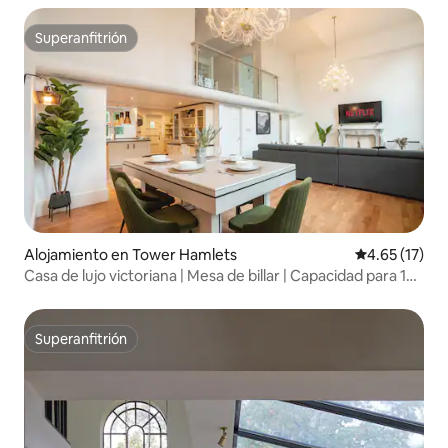
Superanfitrión
Superanfitrión
Alojamiento en Tower Hamlets
Calificación 
4.65 (17)
Casa de lujo victoriana | Mesa de billar | Capacidad para 10
personas
Superanfitrión
Superanfitrión