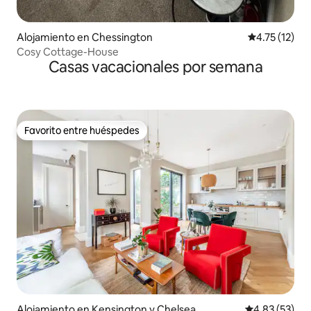
Alojamiento en Chessington
Calificación 
4.75 (12)
Cosy Cottage-House
Casas vacacionales por semana
Favorito entre huéspedes
Favorito entre huéspedes
Alojamiento en Kensington y Chelsea
Calificación 
4.83 (53)