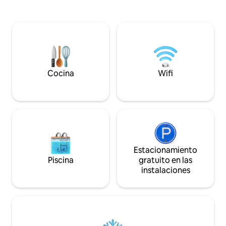
con ducha a ras de
emblemáticos de Londres, como el
y cómodas, y esta
Palacio de Buckingham y el Big Ben, al
Diseñado como un 
alcance de tu mano. Tanto si quieres ver
alta gama dentro d
los lugares de interés como disfrutar de
ofrece una alterna
una estancia más relajada en la ciudad,
distintiva a los ho
este alojamiento es ideal. Características
de Notting Hill, Pa
principales - Amplio y lleno de luz -
conexiones de tra
Acceso directo al balcón privado -
Cocina
Wifi
Londres.
Portobello Road a poca distancia a pie.
Estacionamiento
Piscina
gratuito en las
instalaciones