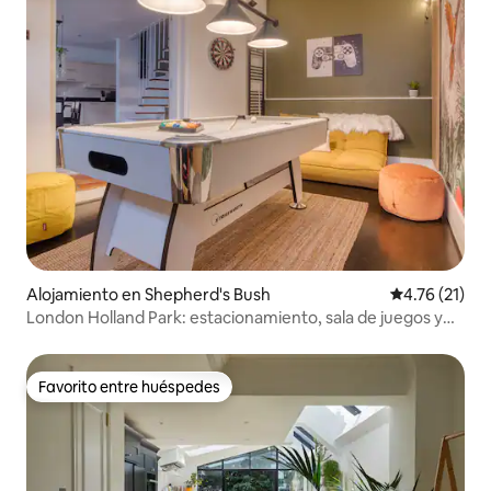
Alojamiento en Shepherd's Bush
Calificación 
4.76 (21)
London Holland Park: estacionamiento, sala de juegos y
juegos
Favorito entre huéspedes
Favorito entre huéspedes