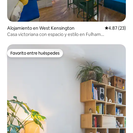
Alojamiento en West Kensington
Calificación 
4.87 (23)
Casa victoriana con espacio y estilo en Fulham
(8 huéspedes)
Favorito entre huéspedes
Favorito entre huéspedes