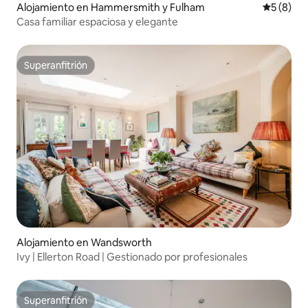
Alojamiento en Hammersmith y Fulham
Calificac
5 (8)
Casa familiar espaciosa y elegante
Superanfitrión
Superanfitrión
Alojamiento en Wandsworth
Ivy | Ellerton Road | Gestionado por profesionales
Superanfitrión
Superanfitrión