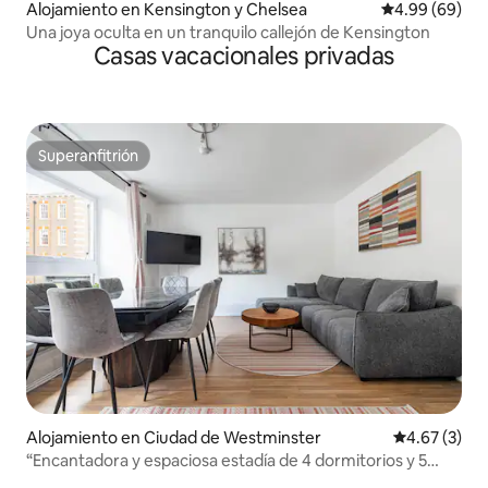
Alojamiento en Kensington y Chelsea
Calificación p
4.99 (69)
Una joya oculta en un tranquilo callejón de Kensington
Casas vacacionales privadas
Superanfitrión
Superanfitrión
Alojamiento en Ciudad de Westminster
Calificación
4.67 (3)
“Encantadora y espaciosa estadía de 4 dormitorios y 5
baños en Hyde Park”