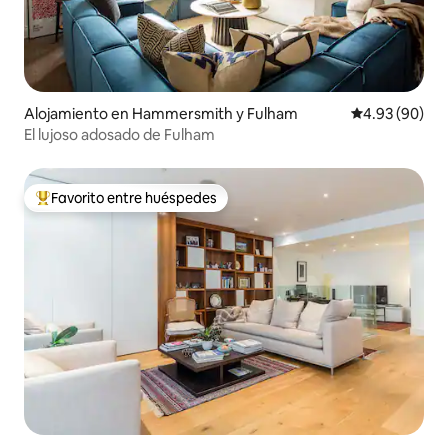
Alojamiento en Hammersmith y Fulham
Calificación p
4.93 (90)
El lujoso adosado de Fulham
Favorito entre huéspedes
Favorito entre huéspedes preferido