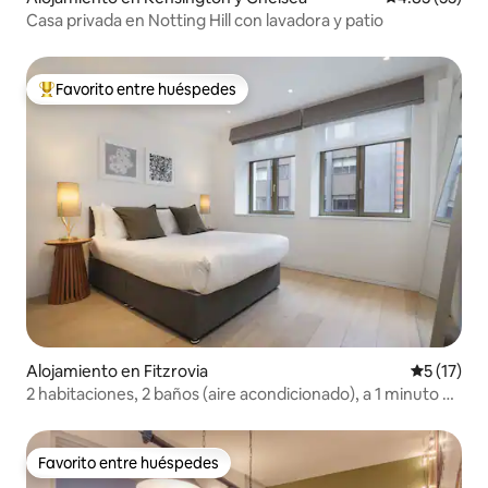
Casa privada en Notting Hill con lavadora y patio
Favorito entre huéspedes
Favorito entre huéspedes preferido
Alojamiento en Fitzrovia
Calificaci
5 (17)
2 habitaciones, 2 baños (aire acondicionado), a 1 minuto de
Regent Street
Favorito entre huéspedes
Favorito entre huéspedes