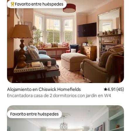
Favorito entre huéspedes
Favorito entre huéspedes preferido
Alojamiento en Chiswick Homefields
Calificación 
4.91 (45)
Encantadora casa de 2 dormitorios con jardín en W4
Favorito entre huéspedes
Favorito entre huéspedes