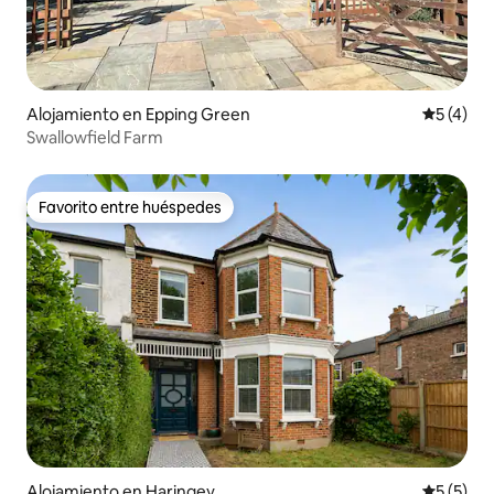
Alojamiento en Epping Green
Calificac
5 (4)
Swallowfield Farm
Favorito entre huéspedes
Favorito entre huéspedes
Alojamiento en Haringey
Calificac
5 (5)