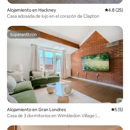
Alojamiento en Hackney
Calificación
4.8 (25)
Casa adosada de lujo en el corazón de Clapton
Superanfitrión
Superanfitrión
Alojamiento en Gran Londres
Calificac
5 (5)
Casa de 3 dormitorios en Wimbledon Village |
Estacionamiento gratuito