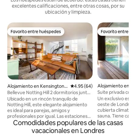
excelentes calificaciones, entre otras cosas, por su
ubicación y limpieza.
Favorito entre huéspedes
Favorito entre h
Favorito entre huéspedes
Favorito entre h
Alojamiento en 
Alojamiento en Kensington y
Calificación promedio: 4.95 de 
4.95 (64)
h y Fulham
Chelsea
Suite privada con 
Bellevue Notting Hill 2 dormitorios junto
piscina cubierta d
a Holland Park
Un exclusivo estud
Ubicado en un rincón tranquilo de
oeste de Londres 
Notting Hill, este elegante alojamiento
cubierta climatiza
es ideal para parejas, amigos y
sauna. Tiene capacidad para 6 personas,
profesionales por igual. Las estaciones
Comodidades populares de las casas
ideal para parejas
de Holland Park y Notting Hill Gate están
familias o estancias ej
a poca distancia a pie, lo que pone
vacacionales en Londres
una cocina totalm
algunos de los lugares más