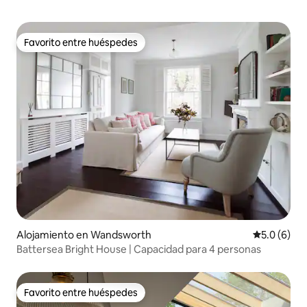
Favorito entre huéspedes
Favorito entre huéspedes
Alojamiento en Wandsworth
Calificació
5.0 (6)
Battersea Bright House | Capacidad para 4 personas
Favorito entre huéspedes
Favorito entre huéspedes