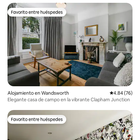
Favorito entre huéspedes
Favorito entre huéspedes
Alojamiento en Wandsworth
Calificación p
4.84 (76)
Elegante casa de campo en la vibrante Clapham Junction
Favorito entre huéspedes
Favorito entre huéspedes