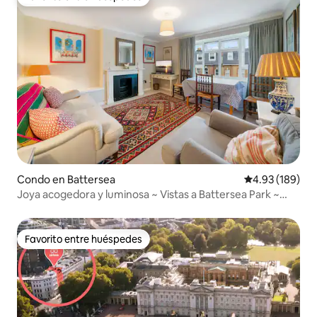
Favorito entre huéspedes
Condo en Battersea
Calificación pr
4.93 (189)
Joya acogedora y luminosa ~ Vistas a Battersea Park ~
Cama king
Favorito entre huéspedes
Favorito entre huéspedes