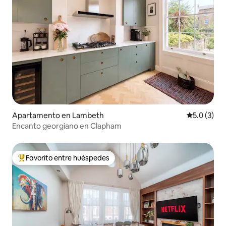
Apartamento en Lambeth
Calificació
5.0 (3)
Encanto georgiano en Clapham
Favorito entre huéspedes
Favorito entre huéspedes preferido