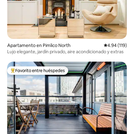
Apartamento en Pimlico North
Calificación p
4.94 (119)
Lujo elegante, jardín privado, aire acondicionado y extras
Favorito entre huéspedes
Favorito entre huéspedes preferido