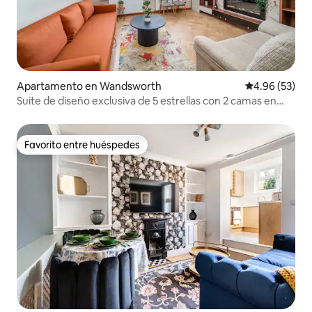
Apartamento en Wandsworth
Calificación p
4.96 (53)
Suite de diseño exclusiva de 5 estrellas con 2 camas en
Londres
Favorito entre huéspedes
Favorito entre huéspedes