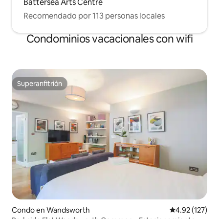
Battersea Arts Centre
Recomendado por 113 personas locales
Condominios vacacionales con wifi
Superanfitrión
Superanfitrión
Condo en Wandsworth
Calificación p
4.92 (127)