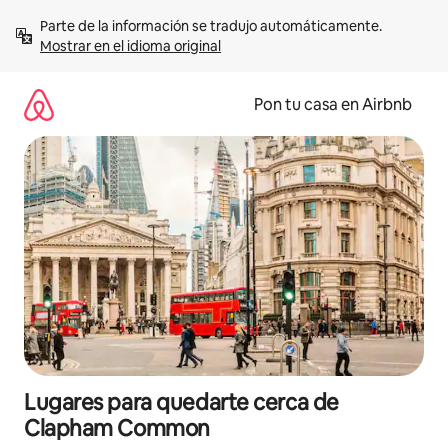
Omite
Parte de la información se tradujo automáticamente. 
el
Mostrar en el idioma original
contenido
Pon tu casa en Airbnb
Lugares para quedarte cerca de
Clapham Common