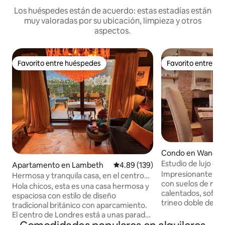
Los huéspedes están de acuerdo: estas estadías están
muy valoradas por su ubicación, limpieza y otros
aspectos.
Favorito entre huéspedes
Favorito entre h
Favorito entre huéspedes
Favorito entre h
Condo en Wandsw
Estudio de lujo de
Apartamento en Lambeth
Calificación promedio: 4.89 de 5
4.89 (139)
abierto, cerca de 
Impresionante y a
Hermosa y tranquila casa, en el centro
con suelos de ma
de Londres a pocas paradas
Hola chicos, esta es una casa hermosa y
calentados, sofá 
espaciosa con estilo de diseño
trineo doble de cu
tradicional británico con aparcamiento.
apartamento está 
El centro de Londres está a unas paradas
principal sobre un
de distancia (a través de la estación de