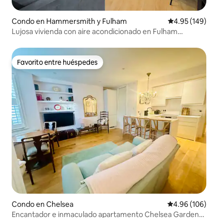
Condo en Hammersmith y Fulham
Calificación pr
4.95 (149)
Lujosa vivienda con aire acondicionado en Fulham
(Departamento 1).
Favorito entre huéspedes
Favorito entre huéspedes
Condo en Chelsea
Calificación pr
4.96 (106)
Encantador e inmaculado apartamento Chelsea Garden