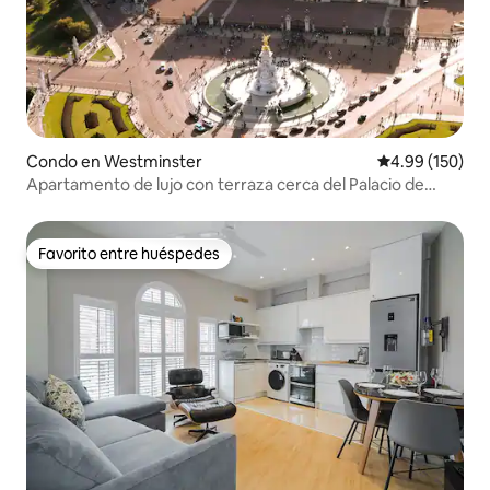
Condo en Westminster
Calificación pr
4.99 (150)
Apartamento de lujo con terraza cerca del Palacio de
Buckingham
Favorito entre huéspedes
Favorito entre huéspedes