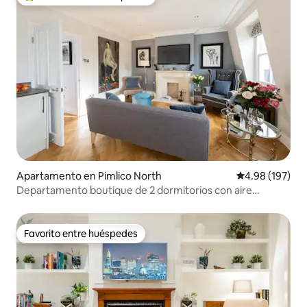
Favorito entre huéspedes preferido
Apartamento en Pimlico North
Calificación pr
4.98 (197)
Departamento boutique de 2 dormitorios con aire
acondicionado en el centro de Londres
Favorito entre huéspedes
Favorito entre huéspedes