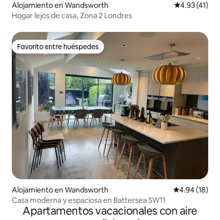
Alojamiento en Wandsworth
Calificación 
4.93 (41)
Hogar lejos de casa, Zona 2 Londres
Favorito entre huéspedes
Favorito entre huéspedes
Alojamiento en Wandsworth
Calificación 
4.94 (18)
Casa moderna y espaciosa en Battersea SW11
Apartamentos vacacionales con aire