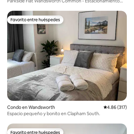
Parkside Flat Wandsworth Common - Estacionamiento
gratuito - 2
Favorito entre huéspedes
Favorito entre huéspedes
Condo en Wandsworth
Calificación p
4.86 (317)
Espacio pequeño y bonito en Clapham South.
Favorito entre huéspedes