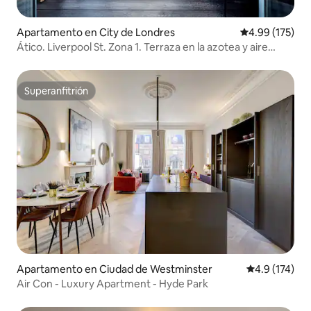
Apartamento en City de Londres
Calificación p
4.99 (175)
Ático. Liverpool St. Zona 1. Terraza en la azotea y aire
acondicionado
Superanfitrión
Superanfitrión
Apartamento en Ciudad de Westminster
Calificación 
4.9 (174)
Air Con - Luxury Apartment - Hyde Park