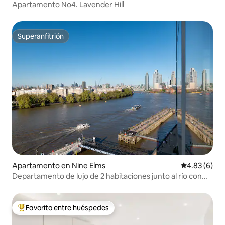
Apartamento No4. Lavender Hill
Superanfitrión
Superanfitrión
Apartamento en Nine Elms
Calificación
4.83 (6)
Departamento de lujo de 2 habitaciones junto al río con
vistas emblemáticas
Favorito entre huéspedes
Favorito entre huéspedes preferido