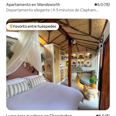
Apartamento en Wandsworth
Calificación
5.0 (15)
Departamento elegante | A 5 minutos de Clapham
Junction
Favorito entre huéspedes
Favorito entre huéspedes preferido
Lugar para quedarse en Chessington
Calificació
5.0 (5)