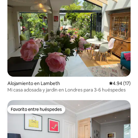
Alojamiento en Lambeth
Calificación 
4.94 (17)
Mi casa adosada y jardín en Londres para 3-6 huéspedes
Favorito entre huéspedes
Favorito entre huéspedes