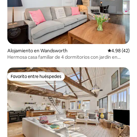
Alojamiento en Wandsworth
Calificación 
4.98 (42)
Hermosa casa familiar de 4 dormitorios con jardín en
Clapham
Favorito entre huéspedes
Favorito entre huéspedes