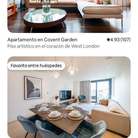
Apartamento en Covent Garden
Calificación p
4.93 (107)
Piso artístico en el corazón de West London
Favorito entre huéspedes
Favorito entre huéspedes