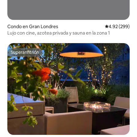
Condo en Gran Londres
Calificación pr
4.92 (299)
Lujo con cine, azotea privada y sauna en la zona 1
Superanfitrión
Superanfitrión