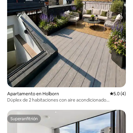
Apartamento en Holborn
Calificació
5.0 (4)
Dúplex de 2 habitaciones con aire acondicionado
renovado en la azotea | Museo Británico
Superanfitrión
Superanfitrión