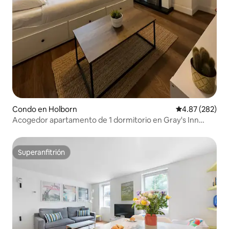
Condo en Holborn
Calificación pr
4.87 (282)
Acogedor apartamento de 1 dormitorio en Gray's Inn
Road
Superanfitrión
Superanfitrión