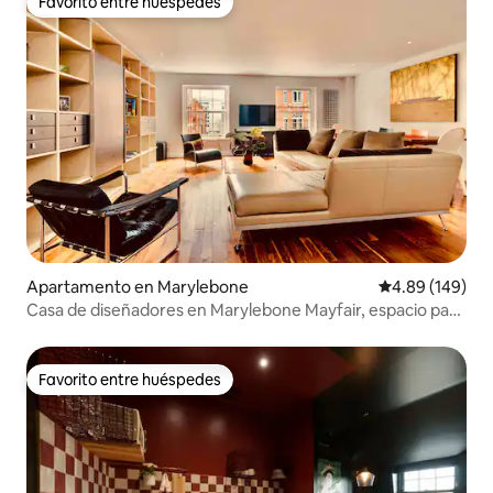
Favorito entre huéspedes
Favorito entre huéspedes
Apartamento en Marylebone
Calificación pr
4.89 (149)
Casa de diseñadores en Marylebone Mayfair, espacio para
relajarse
Favorito entre huéspedes
Favorito entre huéspedes