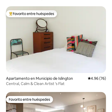
Favorito entre huéspedes
Favorito entre huéspedes preferido
Apartamento en Municipio de Islington
Calificación p
4.96 (76)
Central, Calm & Clean Artist 's Flat
Favorito entre huéspedes
Favorito entre huéspedes