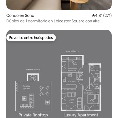
Condo en Soho
Calificación p
4.81 (271)
Dúplex de 1 dormitorio en Leicester Square con aire
acondicionado y ascensor
Favorito entre huéspedes
Favorito entre huéspedes