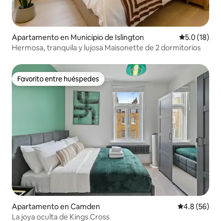
Apartamento en Municipio de Islington
Calificación
5.0 (18)
Hermosa, tranquila y lujosa Maisonette de 2 dormitorios
Favorito entre huéspedes
Favorito entre huéspedes
Apartamento en Camden
Calificación
4.8 (56)
La joya oculta de Kings Cross