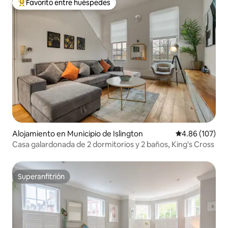
Favorito entre huéspedes
Favorito entre huéspedes preferido
Alojamiento en Municipio de Islington
Calificación pr
4.86 (107)
Casa galardonada de 2 dormitorios y 2 baños, King's Cross
Superanfitrión
Superanfitrión