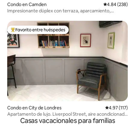
Condo en Camden
Calificación pr
4.84 (238)
Impresionante dúplex con terraza, aparcamiento,
barbacoa, 3 dormitorios y baño
Favorito entre huéspedes
Favorito entre huéspedes preferido
Condo en City de Londres
Calificación p
4.97 (117)
Apartamento de lujo. Liverpool Street, aire acondicionado
Casas vacacionales para familias
y mucho más