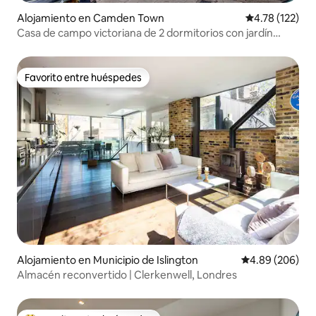
Alojamiento en Camden Town
Calificación p
4.78 (122)
Casa de campo victoriana de 2 dormitorios con jardín
cerca de Camden Mkt
Favorito entre huéspedes
Favorito entre huéspedes
Alojamiento en Municipio de Islington
Calificación pr
4.89 (206)
Almacén reconvertido | Clerkenwell, Londres