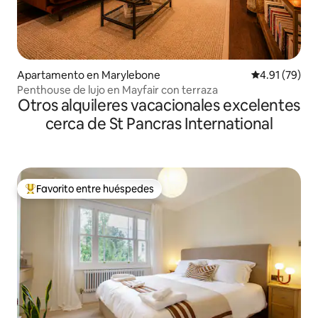
Apartamento en Marylebone
Calificación 
4.91 (79)
Penthouse de lujo en Mayfair con terraza
Otros alquileres vacacionales excelentes
cerca de St Pancras International
Favorito entre huéspedes
Favorito entre huéspedes preferido