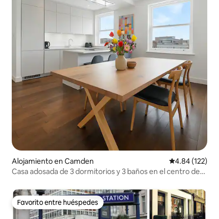
Alojamiento en Camden
Calificación p
4.84 (122)
Casa adosada de 3 dormitorios y 3 baños en el centro de
Londres, Primrose Hill
Favorito entre huéspedes
Favorito entre huéspedes