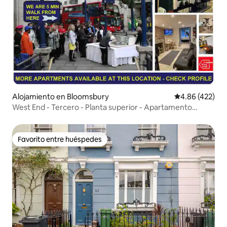
Alojamiento en Bloomsbury
Calificación pr
4.86 (422)
West End - Tercero - Planta superior - Apartamento
superior
Favorito entre huéspedes
Favorito entre huéspedes