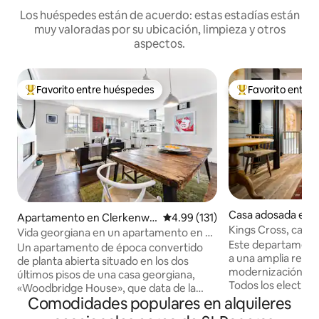
Los huéspedes están de acuerdo: estas estadías están
muy valoradas por su ubicación, limpieza y otros
aspectos.
Favorito entre huéspedes
Favorito entre
Favorito entre huéspedes preferido
Favorito entre hu
Casa adosada en
Apartamento en Clerkenwe
Calificación promedio: 4.99 de 5
4.99 (131)
Kings Cross, casa 
ll
Vida georgiana en un apartamento en el
privado
Este departament
corazón de Clerkenwell
Un apartamento de época convertido
a una amplia reno
de planta abierta situado en los dos
modernización a p
últimos pisos de una casa georgiana,
Todos los electro
«Woodbridge House», que data de la
actualizados NEFF, etc. POR FA
Comodidades populares en alquileres
década de 1760. Con espacio para
EN CUENTA Para l
cuatro personas, consta de un