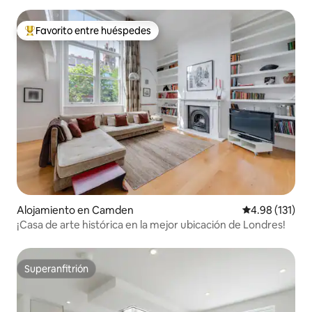
Favorito entre huéspedes
Favorito entre huéspedes preferido
Alojamiento en Camden
Calificación p
4.98 (131)
¡Casa de arte histórica en la mejor ubicación de Londres!
Superanfitrión
Superanfitrión