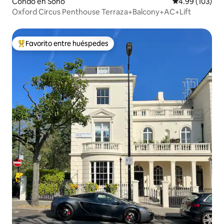
Condo en Soho
Calificación pr
4.99 (103)
Oxford Circus Penthouse Terraza+Balcony+AC+Lift
Favorito entre huéspedes
Favorito entre huéspedes preferido