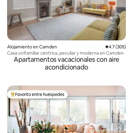
Alojamiento en Camden
Calificación 
4.7 (305)
Casa unifamiliar céntrica, peculiar y moderna en Camden
Apartamentos vacacionales con aire
acondicionado
Favorito entre huéspedes
Favorito entre huéspedes preferido