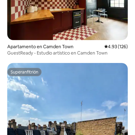
Apartamento en Camden Town
Calificación p
4.93 (126)
GuestReady - Estudio artístico en Camden Town
Superanfitrión
Superanfitrión