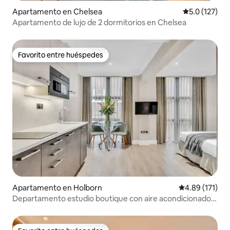
Apartamento en Chelsea
Calificación 
5.0 (127)
Apartamento de lujo de 2 dormitorios en Chelsea
Favorito entre huéspedes
Favorito entre huéspedes
Apartamento en Holborn
Calificación p
4.89 (171)
Departamento estudio boutique con aire acondicionado,
Farringdon