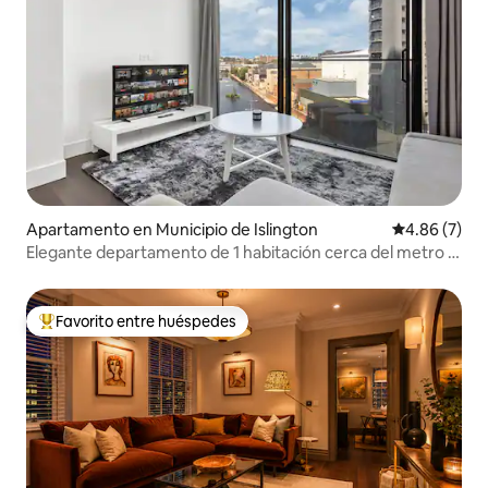
Apartamento en Municipio de Islington
Calificación
4.86 (7)
Elegante departamento de 1 habitación cerca del metro |
Jacuzzi privado
Favorito entre huéspedes
Favorito entre huéspedes preferido