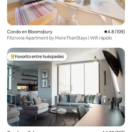
Condo en Bloomsbury
Calificación 
4.8 (109)
Fitzrovia Apartment by MoreThanStays | Wifi rápido
Favorito entre huéspedes
Favorito entre huéspedes preferido