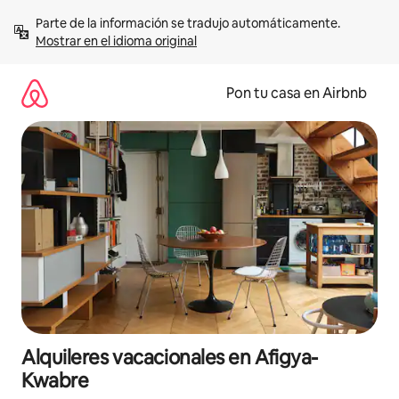
Omite
Parte de la información se tradujo automáticamente. 
el
Mostrar en el idioma original
contenido
Pon tu casa en Airbnb
Alquileres vacacionales en Afigya-
Kwabre