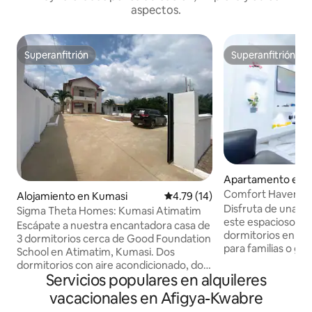
aspectos.
Superanfitrión
Superanfitrión
Superanfitrión
Superanfitrión
Apartamento en 
Comfort Haven: 
Alojamiento en Kumasi
Calificación promedio: 4.79 de 
4.79 (14)
de 3 dormitorios 
Disfruta de una es
Sigma Theta Homes: Kumasi Atimatim
este espacioso ap
Escápate a nuestra encantadora casa de
dormitorios en As
3 dormitorios cerca de Good Foundation
para familias o g
School en Atimatim, Kumasi. Dos
comodidad y priva
dormitorios con aire acondicionado, dos
con una acogedora
Servicios populares en alquileres
baños completos, una cómoda sala de
cocina totalment
estar y una cocina bien equipada
vacacionales en Afigya-Kwabre
habitaciones con 
esperan tu estancia. Estaciona de forma