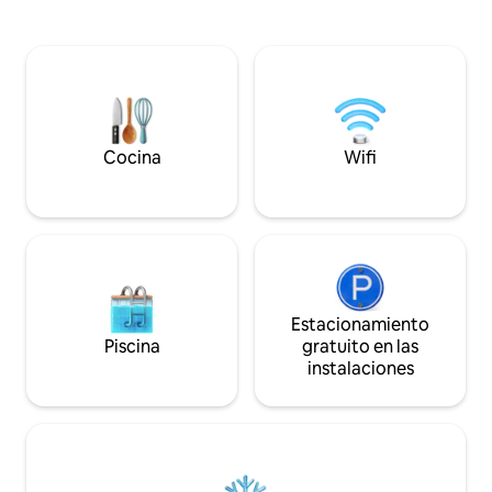
aire acondicionad
segura dentro de nuestra propiedad
gratuitos. Ya sea que estés de visita por
amurallada. Sube al porche de la planta
motivos familiares
superior para disfrutar de las vistas
turísticos, este a
panorámicas de la ladera. Sumérgete en
comodidad del ho
el encanto local con fácil acceso a las
encanto de Kumas
atracciones de Kumasi. Tu idílico refugio
en el corazón de Kumasi atrae. Relájate
con toda la familia en este tranquilo lugar
Cocina
Wifi
para hospedarse.
Estacionamiento
Piscina
gratuito en las
instalaciones