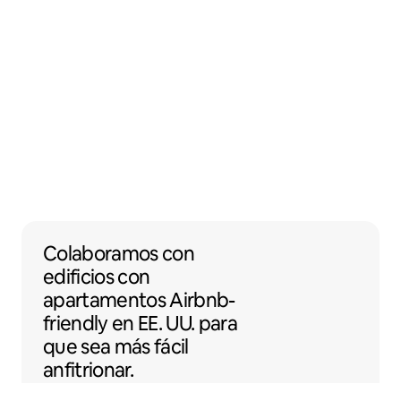
Colaboramos con edificios con apartamento
Colaboramos
con
edificios con
apartamentos
Airbnb-
friendly
en EE. UU. para
que sea más fácil
anfitrionar.