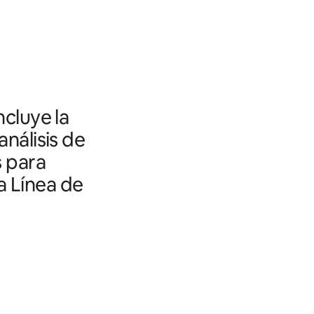
ncluye la
análisis de
s para
a Línea de