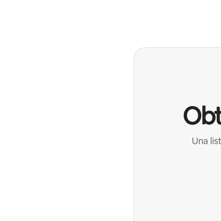
Podrías ganar $801 al mes
Obt
Una lis