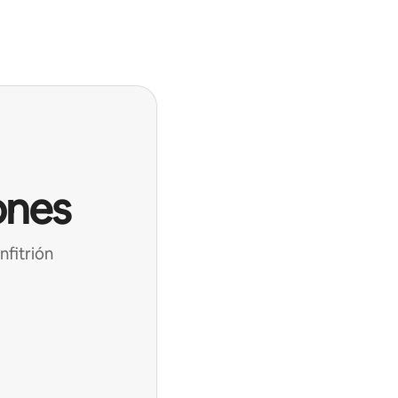
ones
nfitrión