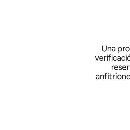
Una prot
verificaci
reser
anfitrion