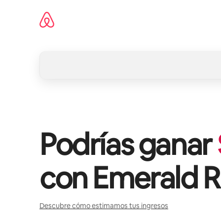
Omite
el
contenido
Podrías ganar
con
Emerald R
Descubre cómo estimamos tus ingresos