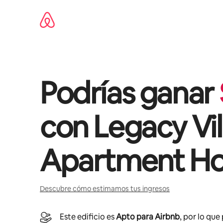
Omite
el
contenido
Podrías ganar
con
Legacy Vi
Apartment H
Descubre cómo estimamos tus ingresos
Este edificio es
Apto para Airbnb
, por lo que