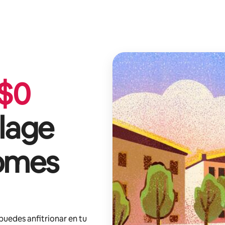
$
0
llage
omes
 puedes anfitrionar en tu