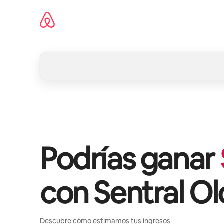
Omite
el
contenido
Podrías ganar
con
Sentral O
Descubre cómo estimamos tus ingresos