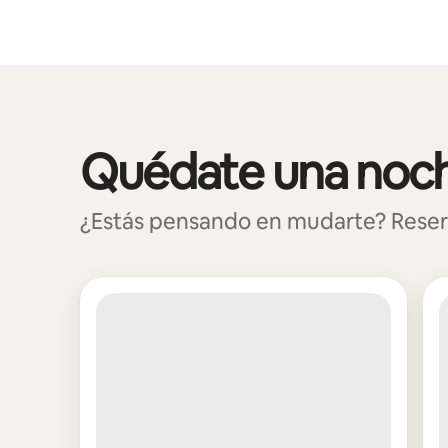
Podrías ganar $847 al mes
Quédate una noch
Se muestran0 de 0 elementos
¿Estás pensando en mudarte? Reserva