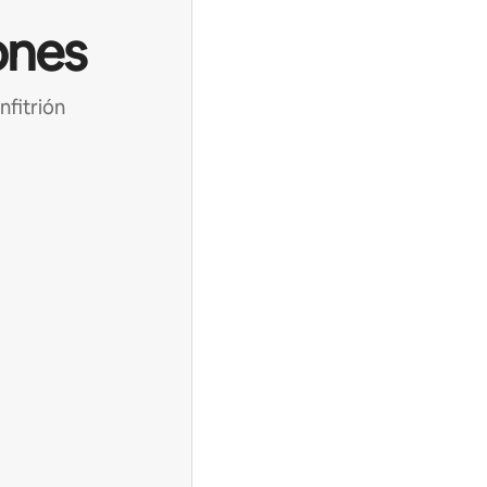
ones
nfitrión