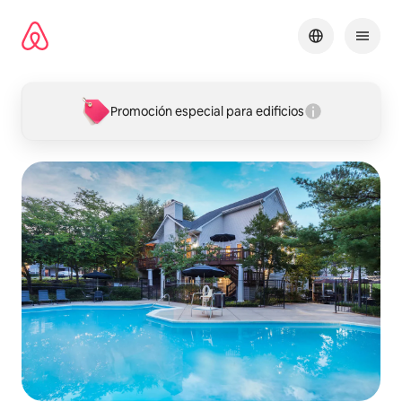
Omite
el
contenido
Promoción especial para edificios