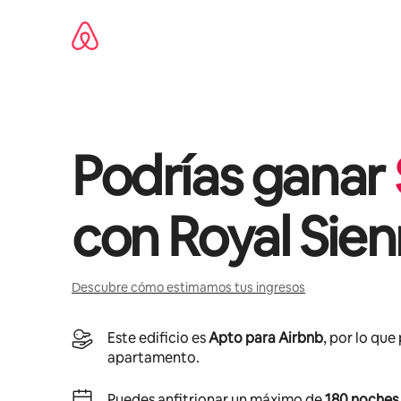
Omite
el
contenido
Podrías ganar
con
Royal Sie
Descubre cómo estimamos tus ingresos
Este edificio es
Apto para Airbnb
, por lo que
apartamento.
Puedes anfitrionar un máximo de
180 noches 