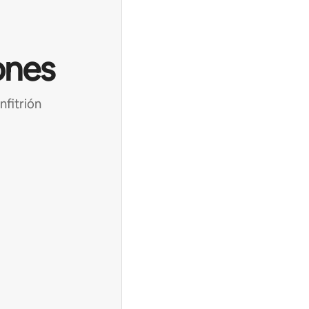
ones
nfitrión