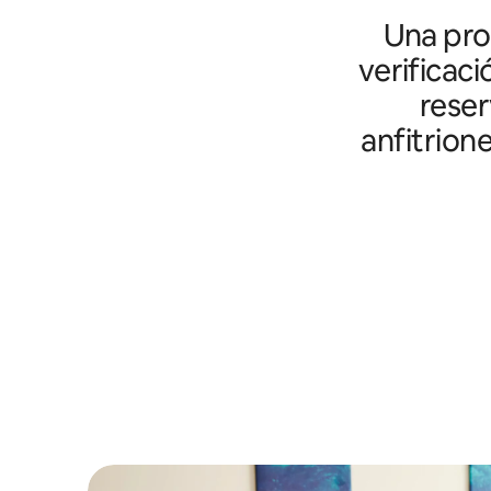
Una prot
verificaci
reser
anfitrion