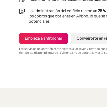
La administración del edificio recibe un
25 %
los cobros que obtienes en Airbnb, lo que se r
potenciales.
Empieza a anfitrionar
Conviértete en r
Los servicios de anfitrión están sujetos a las leyes y restriccio
tiempo. La disponibilidad de la vivienda no se garantiza y está s
Podrías ganar $627 al mes