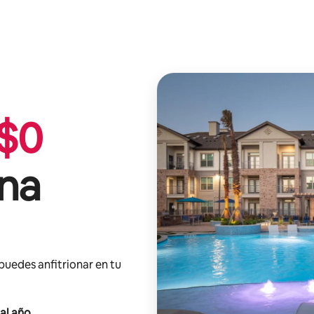
$
0
nna
 puedes anfitrionar en tu
al año