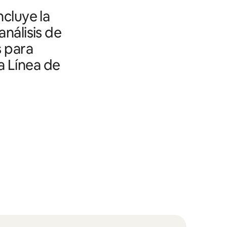
ncluye la
análisis de
s para
a Línea de