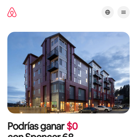
Omite
el
contenido
Podrías ganar
$
0