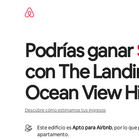
Omite
el
contenido
Podrías ganar
con
The Landi
Ocean View Hi
Descubre cómo estimamos tus ingresos
Este edificio es
Apto para Airbnb
, por lo que
apartamento.