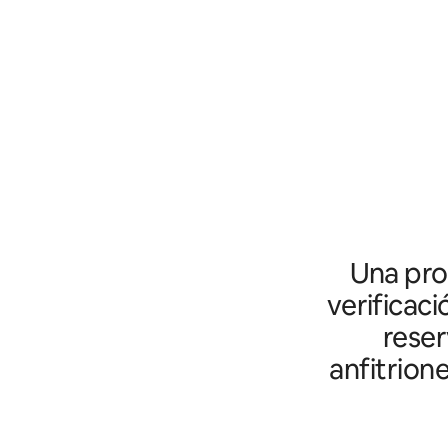
Una prot
verificaci
reser
anfitrion