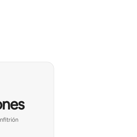
ones
nfitrión