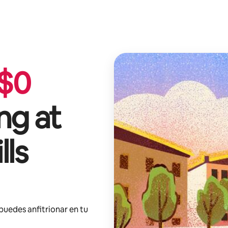
$
0
ng at
lls
 puedes anfitrionar en tu