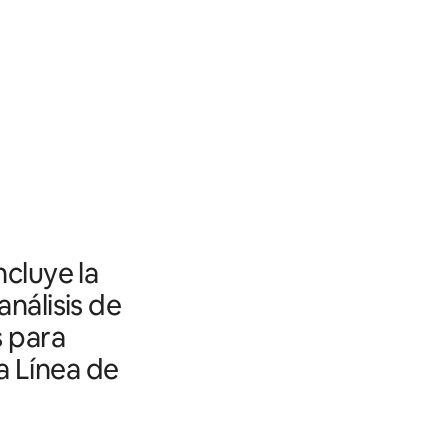
ncluye la
análisis de
s para
a Línea de