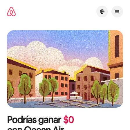
Omite
el
contenido
Podrías ganar
$
0