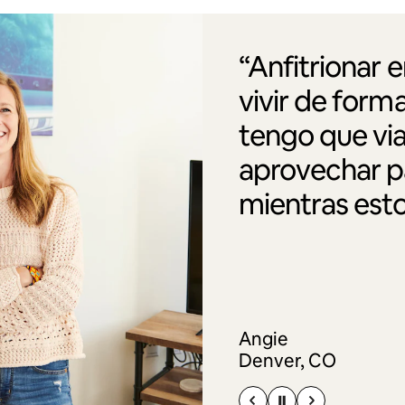
“Anfitrionar 
vivir de form
tengo que via
aprovechar pa
mientras esto
Angie
Denver, CO