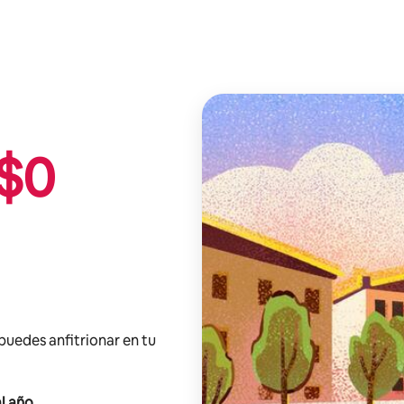
$
0
 puedes anfitrionar en tu
l año