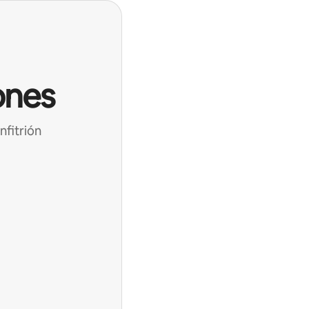
ones
nfitrión