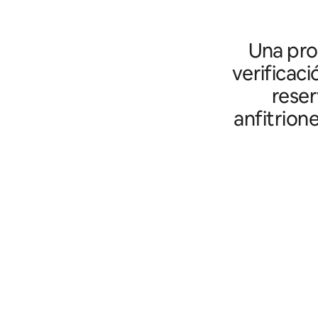
Una prot
verificaci
reser
anfitrion