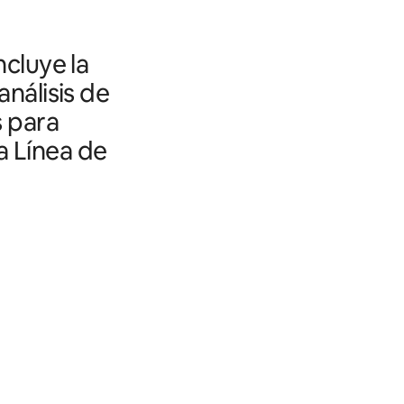
ncluye la
análisis de
s para
a Línea de