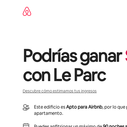
Omite
el
contenido
Podrías ganar
con
Le Parc
Descubre cómo estimamos tus ingresos
Este edificio es
Apto para Airbnb
, por lo que
apartamento.
Puedes anfitrionar un máximo de
90 noches a