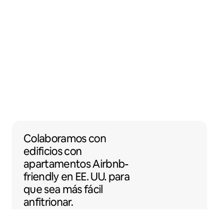
Colaboramos con edificios con apartamento
Colaboramos
con
edificios con
apartamentos
Airbnb-
friendly
en EE. UU. para
que sea más fácil
anfitrionar.