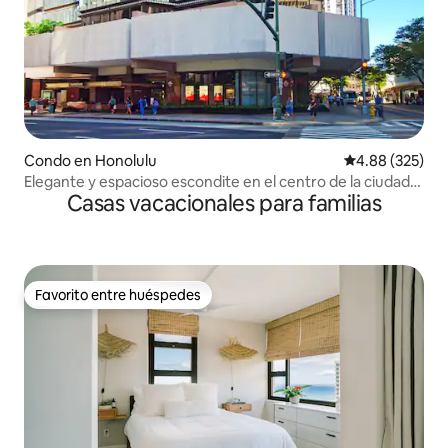
Condo en Honolulu
Calificación pr
4.88 (325)
Elegante y espacioso escondite en el centro de la ciudad
Casas vacacionales para familias
con estacionamiento
Favorito entre huéspedes
Favorito entre huéspedes