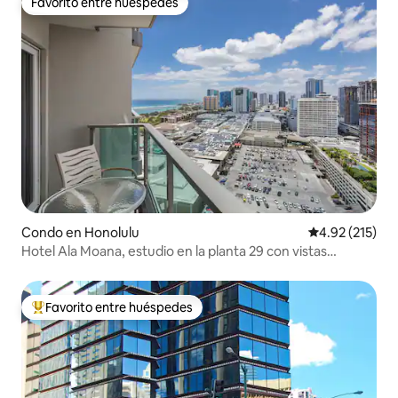
Favorito entre huéspedes
Favorito entre huéspedes
Condo en Honolulu
Calificación p
4.92 (215)
Hotel Ala Moana, estudio en la planta 29 con vistas
parciales al mar y a la ciudad
Favorito entre huéspedes
Favorito entre huéspedes preferido