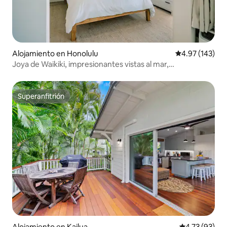
Alojamiento en Honolulu
Calificación p
4.97 (143)
Joya de Waikiki, impresionantes vistas al mar,
aparcamiento incluido
Superanfitrión
Superanfitrión
Alojamiento en Kailua
Calificación 
4.73 (93)