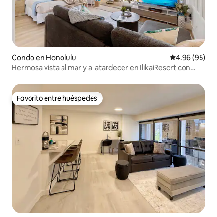
Condo en Honolulu
Calificación p
4.96 (95)
Hermosa vista al mar y al atardecer en IlikaiResort con
estacionamiento
Favorito entre huéspedes
Favorito entre huéspedes