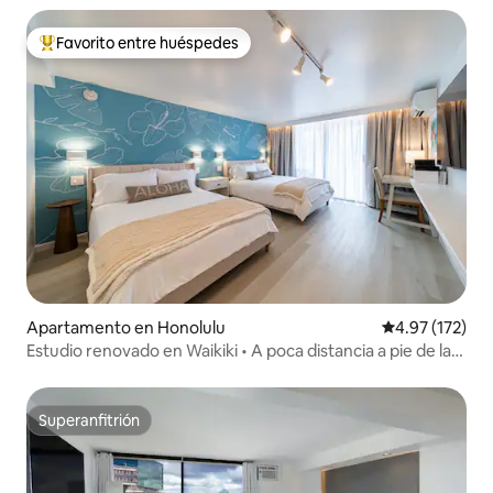
Favorito entre huéspedes
Favorito entre huéspedes preferido
Apartamento en Honolulu
Calificación p
4.97 (172)
Estudio renovado en Waikiki • A poca distancia a pie de la
playa
Superanfitrión
Superanfitrión