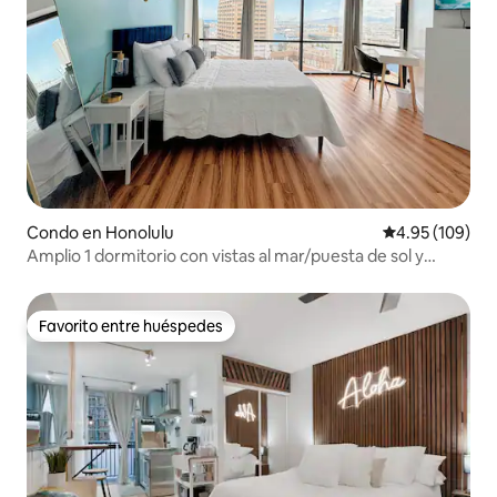
Condo en Honolulu
Calificación pr
4.95 (109)
Amplio 1 dormitorio con vistas al mar/puesta de sol y
aparcamiento
Favorito entre huéspedes
Favorito entre huéspedes