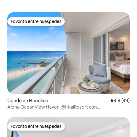
Favorito entre huéspedes
Favorito entre huéspedes
Condo en Honolulu
Calificación
4.9 (49)
Aloha OceanView Haven @IlikaiResort con
estacionamiento
Favorito entre huéspedes
Favorito entre huéspedes