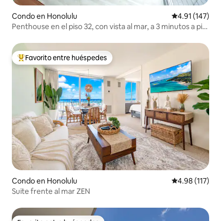
Condo en Honolulu
Calificación p
4.91 (147)
Penthouse en el piso 32, con vista al mar, a 3 minutos a pie
de la playa
Favorito entre huéspedes
Favorito entre huéspedes preferido
Condo en Honolulu
Calificación p
4.98 (117)
Suite frente al mar ZEN