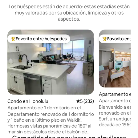
Los huéspedes están de acuerdo: estas estadías están
muy valoradas por su ubicación, limpieza y otros
aspectos.
Favorito entre huéspedes
Favorito entre
Favorito entre huéspedes preferido
Favorito entre hu
Apartamento en H
Apartamento de lu
Condo en Honolulu
Calificación promedio: 5 de 5
5 (232)
encanto retro y a
Bienvenido a est
Apartamento de 1 dormitorio en el
GRATUITO
renovado en el pis
último piso de Waikiki con vista al
Departamento renovado de 1 dormitorio
Surf, un antiguo ho
mar/fuegos artificiales
y 1 baño en el último piso en Waikiki.
década de 1960. D
Hermosas vistas panorámicas de 180° al
vintage con lujo 
mar sin obstáculos desde el balcón de
vista parcial al m
Julieta. ¡Disfrute de los fuegos