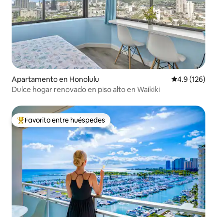
Apartamento en Honolulu
Calificación 
4.9 (126)
Dulce hogar renovado en piso alto en Waikiki
Favorito entre huéspedes
Favorito entre huéspedes preferido