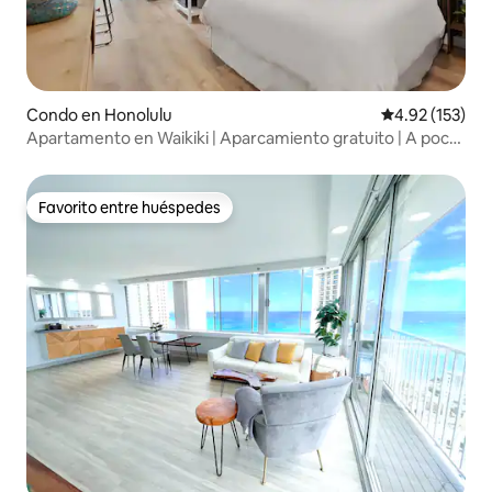
Condo en Honolulu
Calificación p
4.92 (153)
Apartamento en Waikiki | Aparcamiento gratuito | A poca
distancia a pie de la playa
Favorito entre huéspedes
Favorito entre huéspedes