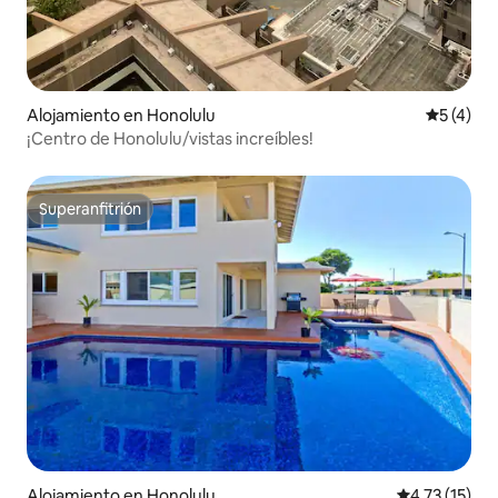
Alojamiento en Honolulu
Calificac
5 (4)
¡Centro de Honolulu/vistas increíbles!
Superanfitrión
Superanfitrión
Alojamiento en Honolulu
Calificación 
4.73 (15)