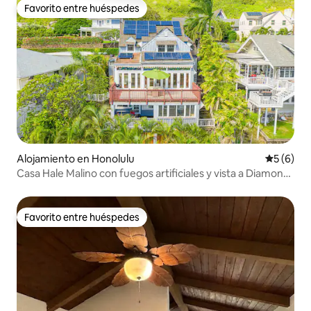
Favorito entre huéspedes
Favorito entre huéspedes
Alojamiento en Honolulu
Calificac
5 (6)
Casa Hale Malino con fuegos artificiales y vista a Diamond
Head
Favorito entre huéspedes
Favorito entre huéspedes