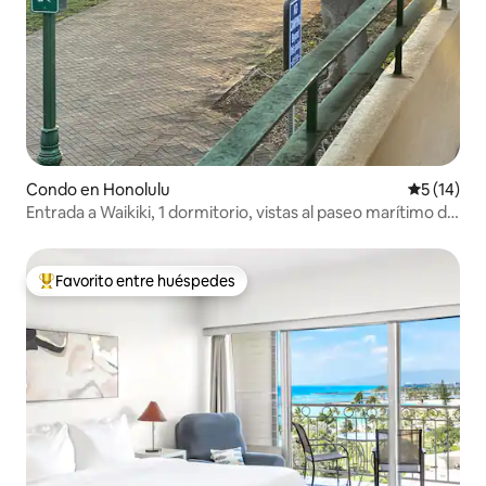
Condo en Honolulu
Calificaci
5 (14)
Entrada a Waikiki, 1 dormitorio, vistas al paseo marítimo de
AlaWai
Favorito entre huéspedes
Favorito entre huéspedes preferido