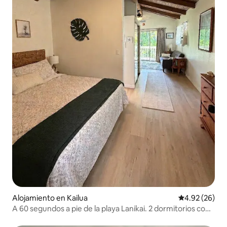
Alojamiento en Kailua
Calificación p
4.92 (26)
A 60 segundos a pie de la playa Lanikai. 2 dormitorios con
aire acondicionado