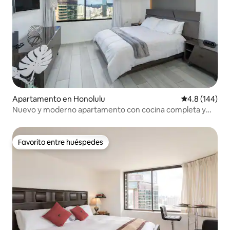
Apartamento en Honolulu
Calificación 
4.8 (144)
Nuevo y moderno apartamento con cocina completa y
vistas Waikiki
Favorito entre huéspedes
Favorito entre huéspedes