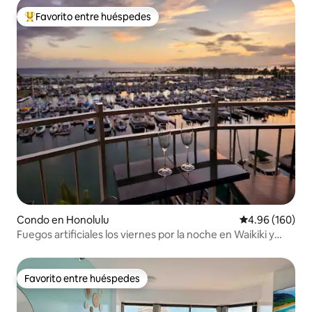
Favorito entre huéspedes
Favorito entre huéspedes preferido
Condo en Honolulu
Calificación pr
4.96 (160)
Fuegos artificiales los viernes por la noche en Waikiki y
puerto
Favorito entre huéspedes
Favorito entre huéspedes