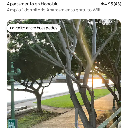
Apartamento en Honolulu
Calificación 
4.95 (43)
Amplio 1 dormitorio Aparcamiento gratuito Wifi
Favorito entre huéspedes
Favorito entre huéspedes