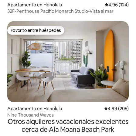
Apartamento en Honolulu
Calificación pr
4.96 (124)
32F-Penthouse Pacific Monarch Studio-Vista al mar
Favorito entre huéspedes
Favorito entre huéspedes
Apartamento en Honolulu
Calificación pr
4.99 (205)
Nine Thousand Waves
Otros alquileres vacacionales excelentes
cerca de Ala Moana Beach Park