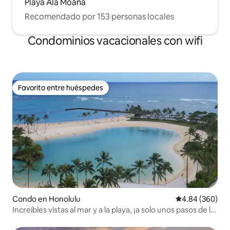
Playa Ala Moana
Recomendado por 153 personas locales
Condominios vacacionales con wifi
Favorito entre huéspedes
Favorito entre huéspedes
Condo en Honolulu
Calificación pr
4.84 (360)
Increíbles vistas al mar y a la playa, ¡a solo unos pasos de la
playa!