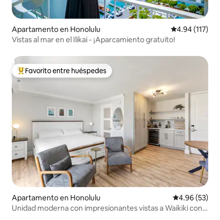
Apartamento en Honolulu
Calificación p
4.94 (117)
Vistas al mar en el Ilikai - ¡Aparcamiento gratuito!
Favorito entre huéspedes
Favorito entre huéspedes preferido
Apartamento en Honolulu
Calificación p
4.96 (53)
Unidad moderna con impresionantes vistas a Waikiki con
Lanai