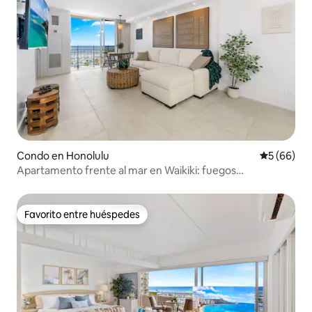
Condo en Honolulu
Calificaci
5 (66)
Apartamento frente al mar en Waikiki: fuegos
artificiales/vistas impresionantes
Favorito entre huéspedes
Favorito entre huéspedes