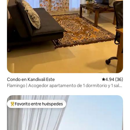
Condo en Kandivali Este
Calificación p
4.94 (36)
Flamingo | Acogedor apartamento de 1 dormitorio y 1 sala
· Cerca del metro•Nesco•IT Park.
Favorito entre huéspedes
Favorito entre huéspedes preferido