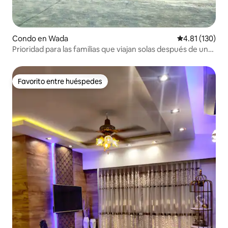
Condo en Wada
Calificación p
4.81 (130)
Prioridad para las familias que viajan solas después de una
presentación
Favorito entre huéspedes
Favorito entre huéspedes