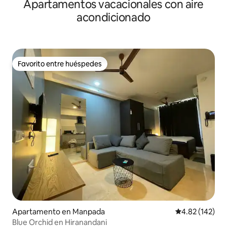
Apartamentos vacacionales con aire
acondicionado
Favorito entre huéspedes
Favorito entre huéspedes
Apartamento en Manpada
Calificación p
4.82 (142)
Blue Orchid en Hiranandani