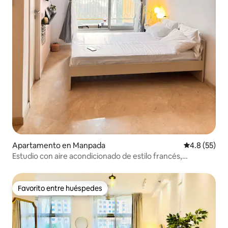
Apartamento en Manpada
Calificación
4.8 (55)
Estudio con aire acondicionado de estilo francés,
Hiranandani Estate
Favorito entre huéspedes
Favorito entre huéspedes