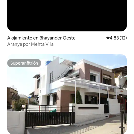
Alojamiento en Bhayander Oeste
Calificación 
4.83 (12)
Aranya por Mehta Villa
Superanfitrión
Superanfitrión