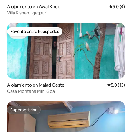
Alojamiento en Awal Khed
Calificació
5.0 (4)
Villa Rishan, Igatpuri
Favorito entre huéspedes
Favorito entre huéspedes
Alojamiento en Malad Oeste
Calificación
5.0 (13)
Casa Montana Mini Goa
Superanfitrión
Superanfitrión