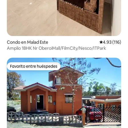
Condo en Malad Este
Calificación p
4.93 (116)
Amplio 1BHK Nr OberoiMall/FilmCity/Nesco/ITPark
Favorito entre huéspedes
Favorito entre huéspedes