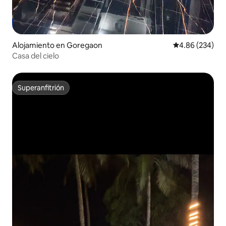
Alojamiento en Goregaon
Calificación pr
4.86 (234)
Casa del cielo
Superanfitrión
Superanfitrión