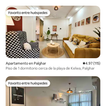
Favorito entre huéspedes
Favorito entre huéspedes
Apartamento en Palghar
Calificación p
4.97 (115)
Piso de 1 dormitorio cerca de la playa de Kelwa, Palghar
Favorito entre huéspedes
Favorito entre huéspedes