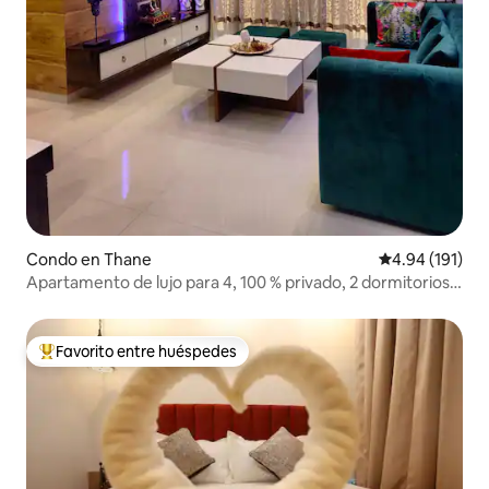
Condo en Thane
Calificación p
4.94 (191)
Apartamento de lujo para 4, 100 % privado, 2 dormitorios +
cocina, planta alta
Favorito entre huéspedes
Favorito entre huéspedes preferido