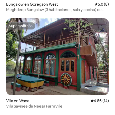
Bungalow en Goregaon West
Calificació
5.0 (8)
Meghdeep Bungalow (3 habitaciones, sala y cocina) de
Solace Homes
Superanfitrión
Superanfitrión
Villa en Wada
Calificación 
4.86 (14)
Villa Savinee de Neesa FarmVille