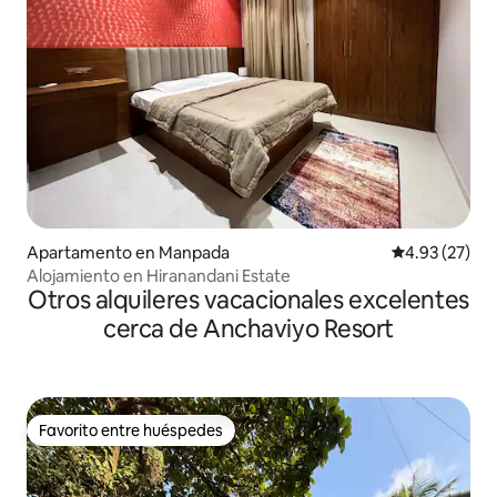
Apartamento en Manpada
Calificación 
4.93 (27)
Alojamiento en Hiranandani Estate
Otros alquileres vacacionales excelentes
cerca de Anchaviyo Resort
Favorito entre huéspedes
Favorito entre huéspedes