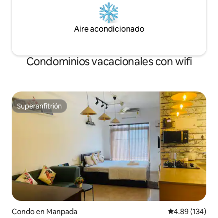
Aire acondicionado
Condominios vacacionales con wifi
Superanfitrión
Superanfitrión
Condo en Manpada
Calificación pr
4.89 (134)