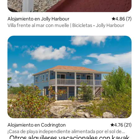
Alojamiento en Jolly Harbour
Calificación
4.86 (7)
Villa frente al mar con muelle | Bicicletas • Jolly Harbour
Alojamiento en Codrington
Calificación 
4.76 (21)
¡Casa de playa independiente alimentada por el sol de
Otros alquileres vacacionales con kayak
Barbudan!