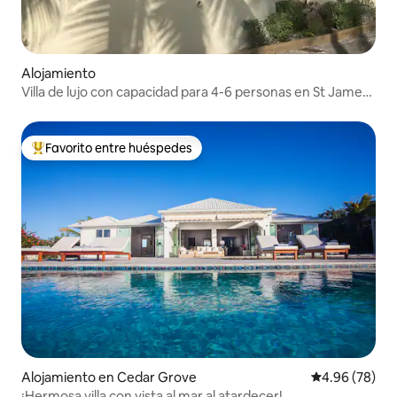
Alojamiento
Villa de lujo con capacidad para 4-6 personas en St James
Club
Favorito entre huéspedes
Favorito entre huéspedes preferido
Alojamiento en Cedar Grove
Calificación p
4.96 (78)
¡Hermosa villa con vista al mar al atardecer!