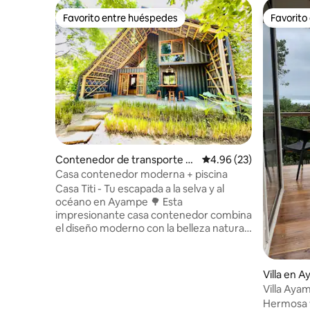
Favorito entre huéspedes
Favorito
Favorito entre huéspedes
Favorito
Contenedor de transporte e
Calificación promedio:
4.96 (23)
n Ayampe
Casa contenedor moderna + piscina
Casa Titi - Tu escapada a la selva y al
océano en Ayampe 🌳 Esta
impresionante casa contenedor combina
el diseño moderno con la belleza natural
de la costa ecuatoriana. Perfecto para
parejas o familias pequeñas (hasta 4
personas), ofrece la comodidad de una
Villa en 
casa totalmente equipada y una piscina
Villa Ayam
rodeada de una naturaleza exuberante y
Hermosa v
tranquila. 🌿 Tranquilo y privado Ubicada