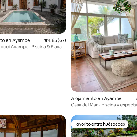
nto en Ayampe
Calificación promedio: 4.85 de 5, 67 reseñas
4.85 (67)
oquí Ayampe | Piscina & Playa
 4.98 de 5, 63 reseñas
Alojamiento en Ayampe
Casa del Mar - piscina y espect
vista al mar
Favorito entre huéspedes
Favorito entre huéspedes