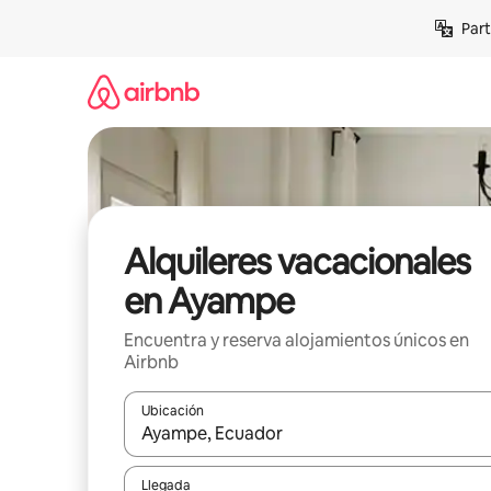
Omite
Part
el
contenido
Alquileres vacacionales
en Ayampe
Encuentra y reserva alojamientos únicos en
Airbnb
Ubicación
Cuando los resultados estén disponibles, navega co
Llegada