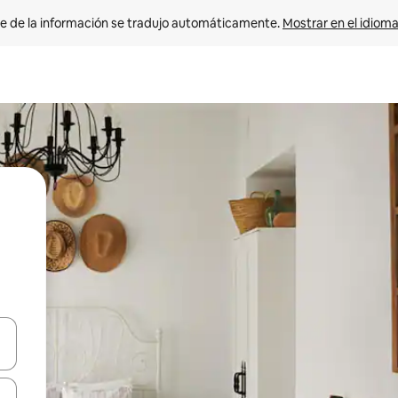
e de la información se tradujo automáticamente. 
Mostrar en el idioma
n las teclas de flecha hacia arriba y hacia abajo o explora con el tact