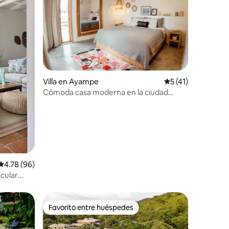
Villa en Ayampe
Calificación prome
5 (41)
Cómoda casa moderna en la ciudad
cerca de la playa
Calificación promedio: 4.78 de 5, 96 reseñas
4.78 (96)
acular
Favorito entre huéspedes
Favorito entre huéspedes