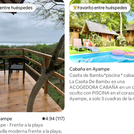
 entre huéspedes
Favorito entre huéspedes
 entre huéspedes
Favorito entre huéspedes prefe
 4.96 de 5, 23 reseñas
Cabaña en Ayampe
Casita de Bambu*piscina * cabañ
verde * 2 minutos de playa
La Casita De Bambu es una
ACOGEDORA CABAÑA en un o
oculto con PISCINA en el coraz
Ayampe, a solo 3 cuadras de la
PLAYA DE SURF y capacidad par
personas. -PRIVACY en una cabaña con
ÁRBOLES ALTOS; - Cocina delic
Ayampe
Calificación promedio: 4.94 de 5, 117 reseñas
4.94 (117)
comidas en COCINAS interiore
pe - Frente a la playa
exteriores + barbacoa; - PISCINA familiar
illa moderna frente a la playa,
con zona de juego/bronceado 