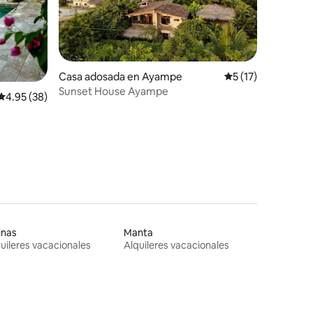
Casa adosada en Ayampe
Calificación prome
5 (17)
Sunset House Ayampe
Calificación promedio: 4.95 de 5, 38 reseñas
4.95 (38)
.
inas
Manta
uileres vacacionales
Alquileres vacacionales