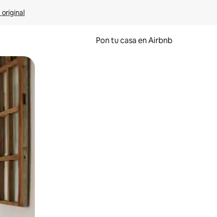
 original
Pon tu casa en Airbnb
o o desliza el dedo.