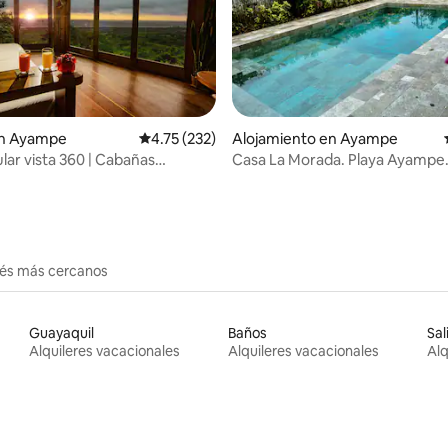
 4.78 de 5, 46 reseñas
n Ayampe
Calificación promedio: 4.75 de 5, 232 reseñas
4.75 (232)
Alojamiento en Ayampe
lar vista 360 | Cabañas
Casa La Morada. Playa Ayampe
nko Ayampe
erés más cercanos
Guayaquil
Baños
Sal
Alquileres vacacionales
Alquileres vacacionales
Alq