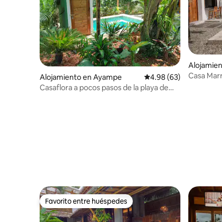
Alojamie
Casa Marr
Alojamiento en Ayampe
Calificación promedio:
4.98 (63)
privada
Casaflora a pocos pasos de la playa de
Ayampe
Favorito entre huéspedes
Favorito entre huéspedes