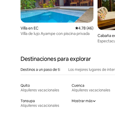
Villa en EC
Calificación promedio:
4.78 (46)
Villa de lujo Ayampe con piscina privada
Cabaña e
Espectacu
Cochapu
Destinaciones para explorar
Destinos a un paso de ti
Los mejores lugares de int
Quito
Cuenca
Alquileres vacacionales
Alquileres vacacionales
Tonsupa
Mostrar más
Alquileres vacacionales