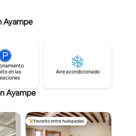
r YOGA
para parejas, amigos o una familia
patio
pequeña: perfecto para surfear, relajarse
o trabajar de forma remota con una
 en Ayampe
conexión wifi confiable.
ionamiento
ito en las
Aire acondicionado
alaciones
 en Ayampe
Favorito entre huéspedes
Favorito entre huéspedes preferido