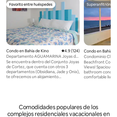
Favorito entre huéspedes
Superanfitrión
Favorito entre huéspedes
Superanfitrión
Condo en Bahía de Kino
Calificación promedio: 4.9 de 5
4.9 (124)
Condo en Bahía de
Departamento AGUAMARINA Joyas de
Condominio Clinto
Cortez Kino Nuevo
Se encuentra dentro del Conjunto Joyas
Beachfront Condo
de Cortez, que cuenta con otros 3
Views! Spacious 3-bedroom, 2.5-
departamentos (Obsidiana, Jade y Onix),
bathroom condo f
te ofrecemos un alojamiento
comfortable living
totalmente equipado para que disfrutes
kitchen, and a bea
unas increíbles vacaciones. NO
Accommodates up 
MASCOTAS. Cuenta con amplio espacio
two condos conne
y agradable decoración: -2 recamaras,
terrace, making t
principal cama king size y segunda 2
groups. Includes A
Comodidades populares de los
camas matrimoniales -2 baños -Sala con
WiFi. A convenience/beer store is right
2 sofácama, comedor y cocina equipada
across the street 
complejos residenciales vacacionales en
-2 SmartTV Netflix -Lavadora y secadora
Once you experien