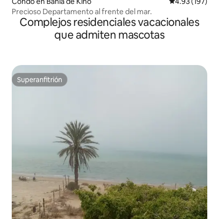
Condo en Bahía de Kino
Calificación p
4.93 (197)
Precioso Departamento al frente del mar.
Complejos residenciales vacacionales
que admiten mascotas
Superanfitrión
Superanfitrión