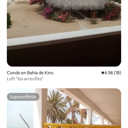
Condo en Bahía de Kino
Calificación 
4.56 (18)
Loft "los arrecifes"
Superanfitrión
Superanfitrión