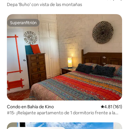
Depa ‘Buho’ con vista de las montañas
Superanfitrión
Superanfitrión
Condo en Bahía de Kino
Calificación p
4.81 (161)
#15- ¡Relajante apartamento de 1 dormitorio frente a la
playa!