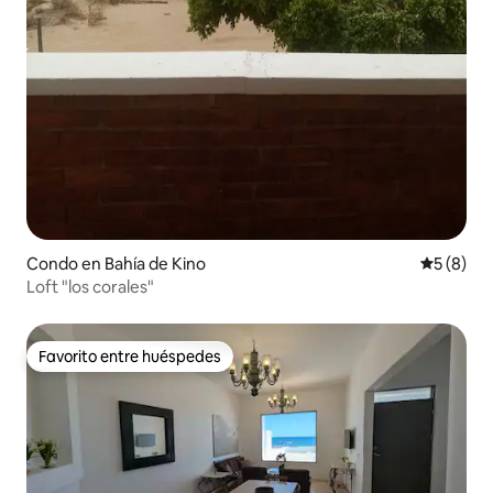
Condo en Bahía de Kino
Calificac
5 (8)
Loft "los corales"
Favorito entre huéspedes
Favorito entre huéspedes