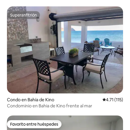
Superanfitrión
Superanfitrión
Condo en Bahía de Kino
Calificación p
4.71 (115)
Condominio en Bahia de Kino frente al mar
Favorito entre huéspedes
Favorito entre huéspedes