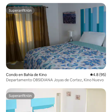
Superanfitrión
Superanfitrión
Condo en Bahía de Kino
Calificación
4.8 (95)
Departamento OBSIDIANA Joyas de Cortez, Kino Nuevo
Superanfitrión
Superanfitrión