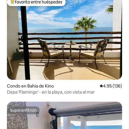
Favorito entre huéspedes
Favorito entre huéspedes preferido
Condo en Bahía de Kino
Calificación p
4.95 (136)
Depa ‘Flamingo’ - en la playa, con vista al mar
Superanfitrión
Superanfitrión