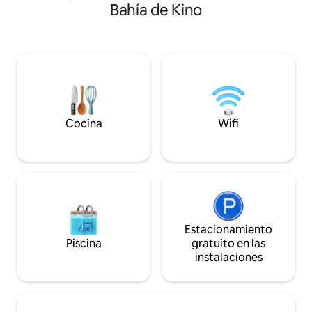
Bahía de Kino
de ropa - Internet -Terraza con asador -
Kino Bay sunset fr
Estacionamiento
never want to lea
Cocina
Wifi
Estacionamiento
Piscina
gratuito en las
instalaciones