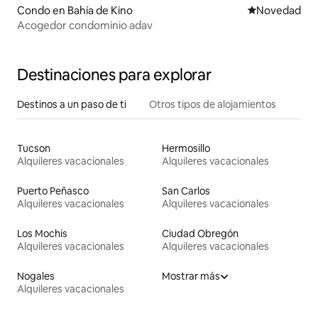
Condo en Bahía de Kino
Lugar para ho
Novedad
Acogedor condominio adav
Destinaciones para explorar
Destinos a un paso de ti
Otros tipos de alojamientos
Tucson
Hermosillo
Alquileres vacacionales
Alquileres vacacionales
Puerto Peñasco
San Carlos
Alquileres vacacionales
Alquileres vacacionales
Los Mochis
Ciudad Obregón
Alquileres vacacionales
Alquileres vacacionales
Nogales
Mostrar más
Alquileres vacacionales