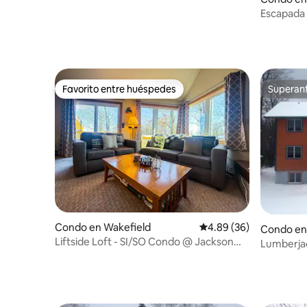
p
Escapada
una casc
Favorito entre huéspedes
Superanf
Favorito entre huéspedes
Superanf
Condo en Wakefield
Calificación promedio:
4.89 (36)
Condo en
Liftside Loft - SI/SO Condo @ Jackson
Lumberjack
Creek
River Basi