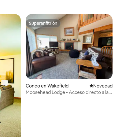
Superanfitrión
Superanfitrión
Condo en Wakefield
Lugar para hospedars
Novedad
Moosehead Lodge - Acceso directo a las
pistas de esquí en Voyager Trail