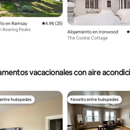
nto en Ramsay
Calificación promedio: 4.96 de 5, 25 reseñas
4.96 (25)
n Roaring Peaks
Alojamiento en Ironwood
C
The Cookie Cottage
4.85 de 5, 124 reseñas
mentos vacacionales con aire acondi
 entre huéspedes
Favorito entre huéspedes
 entre huéspedes
Favorito entre huéspedes