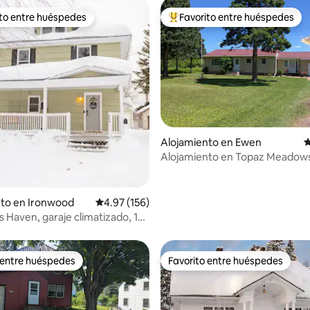
ito entre huéspedes
Favorito entre huéspedes
 entre huéspedes preferido
Favorito entre huéspedes prefe
Alojamiento en Ewen
C
Alojamiento en Topaz Meadow
4.91 de 5, 172 reseñas
nto en Ironwood
Calificación promedio: 4.97 de 5, 156 reseñas
4.97 (156)
rs Haven, garaje climatizado, 1
 ruta ATV
 entre huéspedes
Favorito entre huéspedes
 entre huéspedes
Favorito entre huéspedes