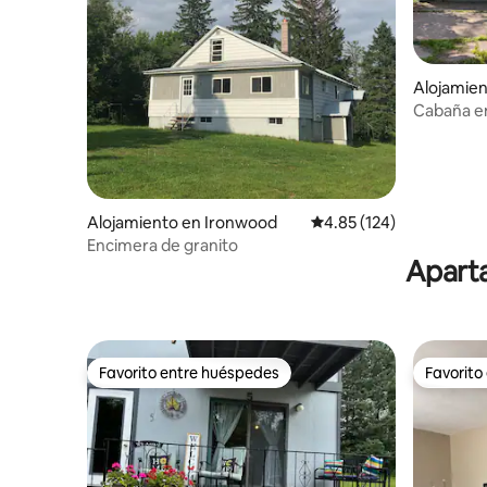
Alojamie
Cabaña e
Alojamiento en Ironwood
Calificación promedio: 
4.85 (124)
Encimera de granito
Aparta
Favorito entre huéspedes
Favorito
Favorito entre huéspedes
Favorito