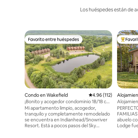
Los huéspedes están de ac
Favorito entre huéspedes
Favor
Favorito entre huéspedes
Favorito
Condo en Wakefield
Calificación promedio: 
4.96 (112)
Alojamien
¡Bonito y acogedor condominio 1B/1B con
Alojamien
bañera de hidromasaje!
Mi apartamento limpio, acogedor,
PERFECTO
tranquilo y completamente remodelado
FAMILIAS Esta no es la cabaña de t
se encuentra en Indianhead/Snowriver
abuelo conve
Resort. Está a pocos pasos del Sky
Lodge fue
Bar/Jack's Cafe, donde podrás disfrutar
maximizar
de comida, bebida y las mejores vistas
espacio,