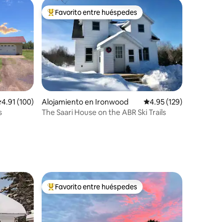
Favorito entre huéspedes
rido
Favorito entre huéspedes preferido
alificación promedio: 4.91 de 5, 100 reseñas
4.91 (100)
Alojamiento en Ironwood
Calificación promedio: 
4.95 (129)
s
The Saari House on the ABR Ski Trails
Favorito entre huéspedes
Favorito entre huéspedes preferido