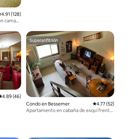
alificación promedio: 4.91 de 5, 128 reseñas
4.91 (128)
con cama
ad + cerca
Superanfitrión
Superanfitrión
Calificación promedio: 4.89 de 5, 46 reseñas
4.89 (46)
Condo en Bessemer
Calificación promedio:
4.77 (52)
Apartamento en cabaña de esquí frente
a Big Powderhorn Resort