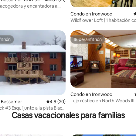
 acogedora y encantadora a
ada
Condo en Ironwood
C
Wildflower Loft | 1 habitación 
tamaño king | Centro de la ciud
de senderos
itrión
Superanfitrión
itrión
Superanfitrión
Condo en Ironwood
Lujo rústico en North Woods III
 4.89 de 5, 36 reseñas
 Bessemer
Calificación promedio: 4.9 de 5, 20 reseñas
4.9 (20)
 #3 Esquí junto a la pista Black
Casas vacacionales para familias
n