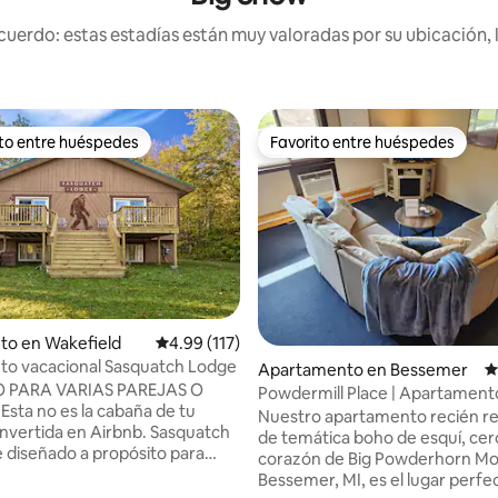
uerdo: estas estadías están muy valoradas por su ubicación, 
ito entre huéspedes
Favorito entre huéspedes
 entre huéspedes preferido
Favorito entre huéspedes
4.96 de 5, 112 reseñas
to en Wakefield
Calificación promedio: 4.99 de 5, 117 reseñas
4.99 (117)
to vacacional Sasquatch Lodge
Apartamento en Bessemer
C
 PARA VARIAS PAREJAS O
Powdermill Place | Apartament
u
actualizado
Nuestro apartamento recién r
rtida en Airbnb. Sasquatch
de temática boho de esquí, cer
 diseñado a propósito para
corazón de Big Powderhorn Mo
 3500 pies cuadrados de
Bessemer, MI, es el lugar perfe
 proporcionando mucho espacio