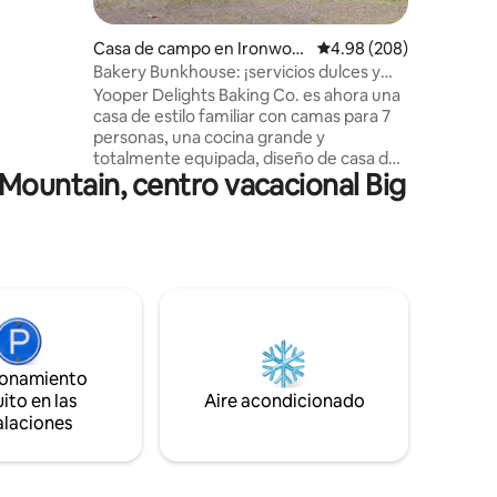
ebic.
ara una
iza un
Casa de campo en Ironwoo
Calificación promedio: 
4.98 (208)
minuto
d
Bakery Bunkhouse: ¡servicios dulces y
to de
naturaleza!
Yooper Delights Baking Co. es ahora una
liares y
casa de estilo familiar con camas para 7
vado,
personas, una cocina grande y
totalmente equipada, diseño de casa de
reparado
Mountain, centro vacacional Big
campo escandinava con 2 lofts para
n cama
dormir más una cama tamaño queen en
elevado.
el nivel principal, mesa de comedor de
roble para 8, chimenea de gas sueca,
puertas de patio al patio trasero con
chimenea, parrilla de gas y patio relajante
para comer al aire libre y ver a nuestros
ciervos visitantes. Estamos ubicados a 2
millas de la ciudad, en las afueras, semi
rural y tranquilo, cerca de senderos y el
ionamiento
lago Superior.
ito en las
Aire acondicionado
alaciones