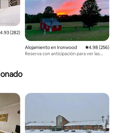
alificación promedio: 4.93 de 5, 282 reseñas
4.93 (282)
Alojamiento en Ironwood
Calificación promedio: 
4.98 (256)
Reserva con anticipación para ver las
hojas de otoño de U. P.
cionado