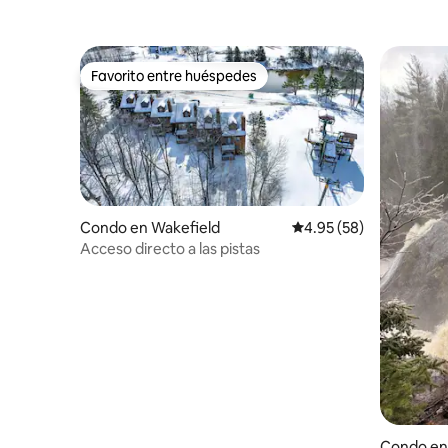
Favorito entre huéspedes
Favorito entre huéspedes
Condo en Wakefield
Calificación promedio:
4.95 (58)
Acceso directo a las pistas
Condo en