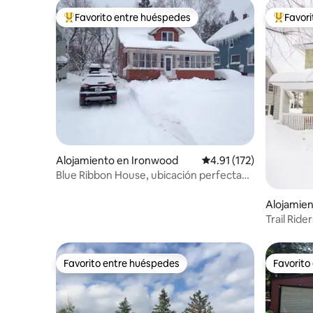
Favorito entre huéspedes
Favor
Favorito entre huéspedes preferido
Favorito
Alojamiento en Ironwood
Calificación promedio: 
4.91 (172)
Blue Ribbon House, ubicación perfecta
en la ciudad
Alojamie
Trail Ride
cuadra de
Favorito entre huéspedes
Favorito
Favorito entre huéspedes
Favorito