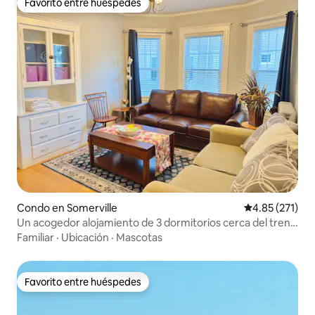
Favorito entre huéspedes
Favorito entre huéspedes
Condo en Somerville
Calificación p
4.85 (271)
Un acogedor alojamiento de 3 dormitorios cerca del tren
+ Boston y aparcamiento
Familiar
·
Ubicación
·
Mascotas
Favorito entre huéspedes
Favorito entre huéspedes