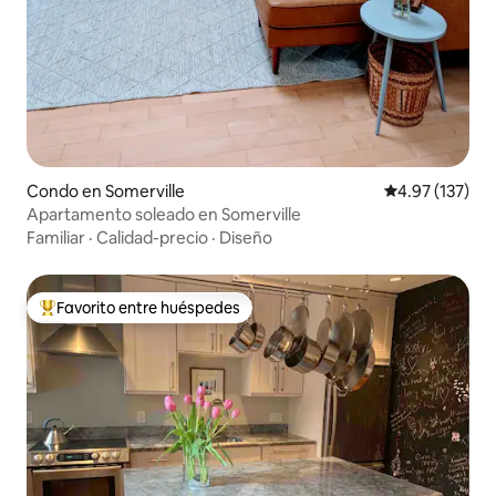
Condo en Somerville
Calificación p
4.97 (137)
Apartamento soleado en Somerville
Familiar
·
Calidad-precio
·
Diseño
Favorito entre huéspedes
Favorito entre huéspedes preferido