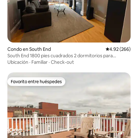
Condo en South End
Calificación pr
4.92 (266)
South End 1800 pies cuadrados 2 dormitorios para
audiófilos
Ubicación
·
Familiar
·
Check-out
Favorito entre huéspedes
Favorito entre huéspedes