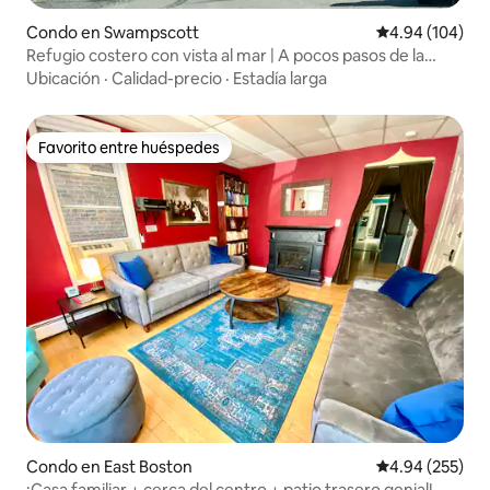
Condo en Swampscott
Calificación pr
4.94 (104)
Refugio costero con vista al mar | A pocos pasos de la
playa | Salem
Ubicación
·
Calidad-precio
·
Estadía larga
Favorito entre huéspedes
Favorito entre huéspedes
Condo en East Boston
Calificación pr
4.94 (255)
¡Casa familiar + cerca del centro + patio trasero genial!