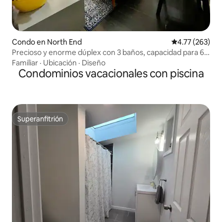
Condo en North End
Calificación p
4.77 (263)
Precioso y enorme dúplex con 3 baños, capacidad para 6
personas y aparcamiento
Familiar
·
Ubicación
·
Diseño
Condominios vacacionales con piscina
Superanfitrión
Superanfitrión