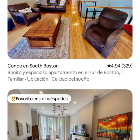
Condo en South Boston
Calificación pr
4.94 (329)
Bonito y espacioso apartamento en el sur de Boston,
cerca de T
Familiar
·
Ubicación
·
Calidad del sueño
Favorito entre huéspedes
Favorito entre huéspedes preferido