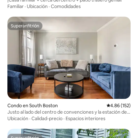
Familiar
·
Ubicación
·
Comodidades
Superanfitrión
Superanfitrión
Condo en South Boston
Calificación p
4.86 (152)
Justo al lado del centro de convenciones y la estación de
tren
Ubicación
·
Calidad-precio
·
Espacios interiores
Superanfitrión