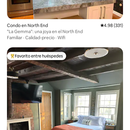
Condo en North End
Calificación p
4.98 (331)
"La Gemma": una joya en el North End
Familiar
·
Calidad-precio
·
Wifi
Favorito entre huéspedes
Favorito entre huéspedes preferido