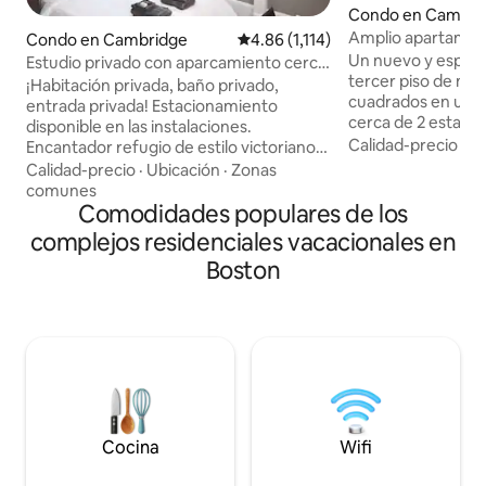
Condo en Cambri
Amplio apartament
Condo en Cambridge
Calificación promedio: 4.86 de 5, 
4.86 (1,114)
con terraza en la 
Un nuevo y espaci
Estudio privado con aparcamiento cerca
limpieza
tercer piso de más
de MIT/Harvard/BU/Fenway
¡Habitación privada, baño privado,
cuadrados en una 
entrada privada! Estacionamiento
cerca de 2 estaci
disponible en las instalaciones.
autobús, 4 tiendas
Calidad-precio
·
Fa
Encantador refugio de estilo victoriano
minutos a pie. El apartamento tiene una
renovado, cama de matrimonio, sábanas
Calidad-precio
·
Ubicación
·
Zonas
gran cocina, terra
de algodón blancas de 650 hilos, TV, aire
comunes
gran patio. Todos los muebles nuevos de
acondicionado y WIFI gratuito. También
Comodidades populares de los
Crate & Barrel, Po
incluye tu propia nevera, Keurig y
complejos residenciales vacacionales en
Juegos de sábanas 
microondas. Junto al MIT, Harvard, BU,
Boston
gastos de limpieza. Ofrecemos un gr
Kendall Sq, Charles River, Boston,
ambiente, servicios
Fenway Park, Red & Green Line, Flour
limpieza es de suma
Bakery, Whole Foods & Trader Joe 's.
favor, lee las eval
Esta unidad está ubicada de forma
huéspedes anterio
segura en el segundo piso. Avísanos si
tienes problemas de movilidad, ya que la
escalera es estrecha.
Cocina
Wifi