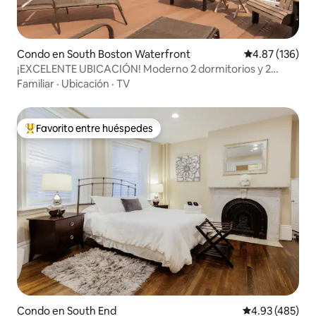
Condo en South Boston Waterfront
Calificación p
4.87 (136)
¡EXCELENTE UBICACIÓN! Moderno 2 dormitorios y 2
baños con estacionamiento.
Familiar
·
Ubicación
·
TV
Favorito entre huéspedes
Favorito entre huéspedes preferido
Condo en South End
Calificación pr
4.93 (485)