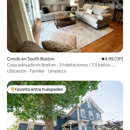
Condo en South Boston
Calificación p
4.95 (131)
Casa adosada en Boston - 3 habitaciones / 2.5 baños -
Seaport BCEC
Ubicación
·
Familiar
·
Limpieza
Favorito entre huéspedes
Favorito entre huéspedes preferido