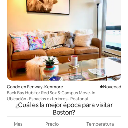
Condo en Fenway-Kenmore
Lugar para ho
Novedad
Back Bay Hub for Red Sox & Campus Move-In
Ubicación
·
Espacios exteriores
·
Peatonal
¿Cuál es la mejor época para visitar
Boston?
Mes
Precio
Temperatura