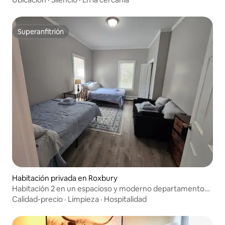
Superanfitrión
Superanfitrión
Habitación privada en Roxbury
Habitación 2 en un espacioso y moderno departamento
en Boston
Calidad-precio
·
Limpieza
·
Hospitalidad