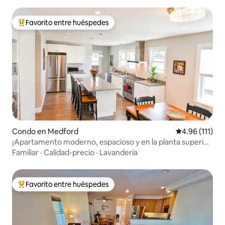
Favorito entre huéspedes
Favorito entre huéspedes preferido
Condo en Medford
Calificación p
4.96 (111)
¡Apartamento moderno, espacioso y en la planta superior
en una ubicación A++!
Familiar
·
Calidad-precio
·
Lavandería
Favorito entre huéspedes
Favorito entre huéspedes preferido