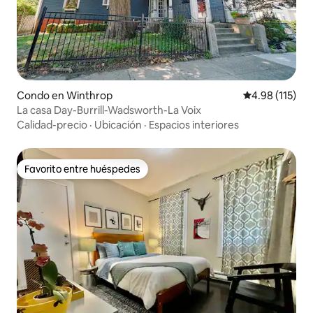
Condo en Winthrop
Calificación p
4.98 (115)
La casa Day-Burrill-Wadsworth-La Voix
Calidad-precio
·
Ubicación
·
Espacios interiores
Favorito entre huéspedes
Favorito entre huéspedes