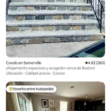
Condo en Somerville
Calificación pr
4.82 (260)
¡Alojamiento espacioso y acogedor cerca de Boston!
Ubicación
·
Calidad-precio
·
Cocina
Favorito entre huéspedes
Favorito entre huéspedes preferido