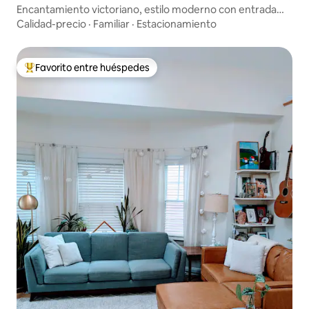
Encantamiento victoriano, estilo moderno con entrada
privada
Calidad-precio
·
Familiar
·
Estacionamiento
Favorito entre huéspedes
Favorito entre huéspedes preferido