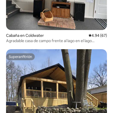
Cabaña en Coldwater
Calificación p
4.94 (67)
Agradable casa de campo frente al lago en el lago
Morrison
Superanfitrión
Superanfitrión