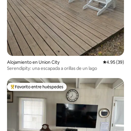
Alojamiento en Union City
Calificación p
4.95 (39)
Serendipity: una escapada a orillas de un lago
Favorito entre huéspedes
Favorito entre huéspedes preferido