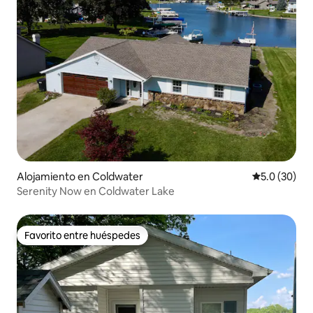
Alojamiento en Coldwater
Calificación
5.0 (30)
Serenity Now en Coldwater Lake
Favorito entre huéspedes
Favorito entre huéspedes