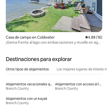
Casa de campo en Coldwater
Calificación 
4.88 (16)
¡Gema frente al lago con embarcaciones y muelle en agua
fría!
Destinaciones para explorar
Otros tipos de alojamientos
Los mejores lugares de interés 
Alojamientos vacacionales que admiten mascotas
Alojamientos con acceso al lago
Branch County
Branch County
Alojamientos con un kayak
Branch County