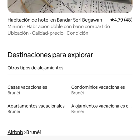
Habitación de hotel en Bandar Seri Begawan
Calificación 
4.79 (48)
Miniinn - Habitación doble con baño compartido
Ubicación
·
Calidad-precio
·
Condición
Destinaciones para explorar
Otros tipos de alojamientos
Casas vacacionales
Condominios vacacionales
Brunéi
Brunéi
Apartamentos vacacionales
Alojamientos vacacionales con piscina
Brunéi
Brunéi
Airbnb
Brunéi