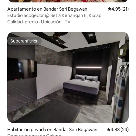
Apartamento en Bandar Seri Begawan
Calificación 
4.95 (21)
Estudio acogedor @ Setia Kenangan II, Kiulap
Calidad-precio
·
Ubicación
·
TV
Superanfitrión
Superanfitrión
Habitación privada en Bandar Seri Begawan
Calificación p
4.83 (24)
Departamento en Chieng