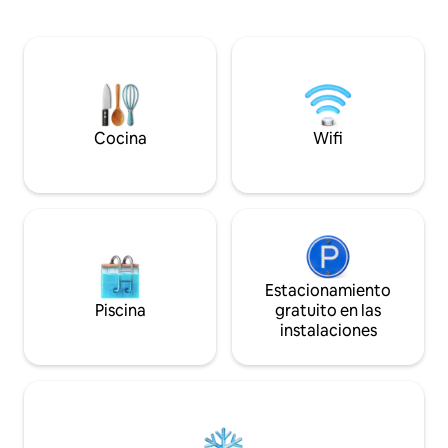
ofrece un entorno acogedor para tomar
aquí. 5 minutos a pie cuesta abajo y a la
el café de la mañana o para relajarse por
derecha hasta la 
la noche con una suave iluminación
tarifa de 1 $ a la ca
ambiental. La propiedad también es ideal
minutos en llegar a
para podcasts y grabaciones de video a
dependiendo del tr
pequeña escala, ya que ofrece un
entorno tranquilo y visualmente
agradable.
Cocina
Wifi
Estacionamiento
Piscina
gratuito en las
instalaciones