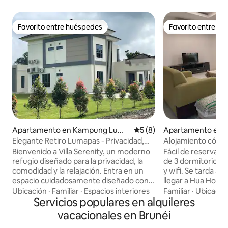
Favorito entre huéspedes
Favorito entre h
Favorito entre huéspedes
Favorito entre h
Apartamento en Kampung Luma
Calificación promedio: 5 de
5 (8)
Apartamento en B
pas
awan
Elegante Retiro Lumapas - Privacidad,
Alojamiento cómo
Estilo y Comodidad
Bienvenido a Villa Serenity, un moderno
Fácil de reservar
refugio diseñado para la privacidad, la
de 3 dormitorios 
comodidad y la relajación. Entra en un
y wifi. Se tarda 5 minutos en coche en
espacio cuidadosamente diseñado con
llegar a Hua Ho T
interiores acogedores y un ambiente
Bean & Tea Leaf y 
Ubicación
·
Familiar
·
Espacios interiores
Familiar
·
Ubicació
relajante, perfecto para descansar o
Servicios populares en alquileres
cercanas. El parque Jerudong está a solo
simplemente disfrutar de un retiro
10 minutos en coc
vacacionales en Brunéi
tranquilo. Al aire libre, el amplio patio
puestos de comida