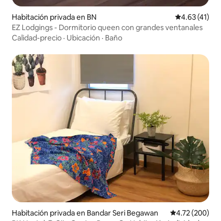
Habitación privada en BN
Calificación 
4.63 (41)
EZ Lodgings - Dormitorio queen con grandes ventanales
Calidad-precio
·
Ubicación
·
Baño
Habitación privada en Bandar Seri Begawan
Calificación pr
4.72 (200)