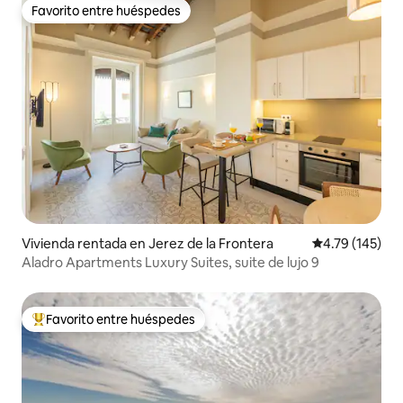
Favorito entre huéspedes
Favorito entre huéspedes
Vivienda rentada en Jerez de la Frontera
Calificación p
4.79 (145)
Aladro Apartments Luxury Suites, suite de lujo 9
Favorito entre huéspedes
Favorito entre huéspedes preferido