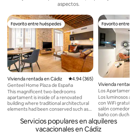
aspectos.
Favorito entre huéspedes
Favorito entre h
Favorito entre huéspedes
Favorito entre h
Vivienda rentada en Cádiz
Calificación promedio: 4.94 de 5
4.94 (365)
Vivienda rentada 
Genteel Home Plaza de España
Los Apartamentos
This magnificent two-bedrooms
Palillero
Los luminosos ap
apartament is inside of a renovated
con WiFi gratuita,
building where traditional architectural
salón comedor, TV 
elements had been conserved such as
baño con ducha y 
exposed wooden beams on its high
Servicios populares en alquileres
cocina tiene micr
ceiling and "ostionera" stones, typical
vitrocerámica y tostadora.
from old city of Cádiz. Upon entering
vacacionales en Cádiz
entre 34 m2 y 48 
the apartment, we have access to the