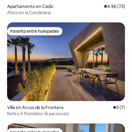
Apartamento en Cádiz
Calificación p
4.96 (73)
Ático en la Candelaria
Favorito entre huéspedes
Favorito entre huéspedes
Villa en Arcos de la Frontera
Calificac
5 (7)
Retiro 6 Piombino (6 personas)