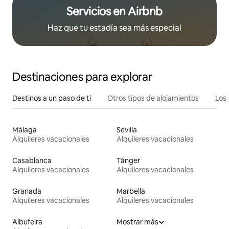
Servicios en Airbnb
Haz que tu estadía sea más especial
Destinaciones para explorar
Destinos a un paso de ti
Otros tipos de alojamientos
Los 
Málaga
Sevilla
Alquileres vacacionales
Alquileres vacacionales
Casablanca
Tánger
Alquileres vacacionales
Alquileres vacacionales
Granada
Marbella
Alquileres vacacionales
Alquileres vacacionales
Albufeira
Mostrar más