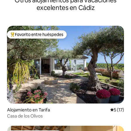
Otros alojamientos para vacaciones
excelentes en Cádiz
Favorito entre huéspedes
Favorito entre huéspedes preferido
Alojamiento en Tarifa
Calificaci
5 (17)
Casa de los Olivos