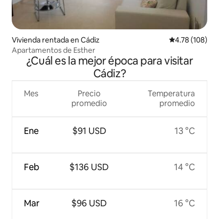
Vivienda rentada en Cádiz
Calificación p
4.78 (108)
Apartamentos de Esther
¿Cuál es la mejor época para visitar
Cádiz?
Mes
Precio
Temperatura
promedio
promedio
Ene
$91 USD
13 °C
Feb
$136 USD
14 °C
Mar
$96 USD
16 °C