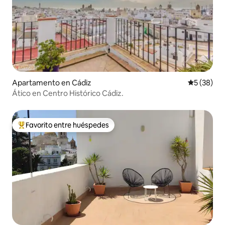
Apartamento en Cádiz
Calificaci
5 (38)
Ático en Centro Histórico Cádiz.
Favorito entre huéspedes
Favorito entre huéspedes preferido