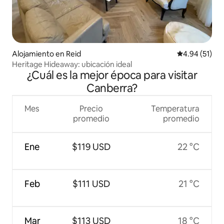
Alojamiento en Reid
Calificación 
4.94 (51)
Heritage Hideaway: ubicación ideal
¿Cuál es la mejor época para visitar
Canberra?
Mes
Precio
Temperatura
promedio
promedio
Ene
$119 USD
22 °C
Feb
$111 USD
21 °C
Mar
$113 USD
18 °C