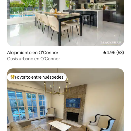
Alojamiento en O'Connor
Calificación p
4.96 (53)
Oasis urbano en O'Connor
Favorito entre huéspedes
Favorito entre huéspedes preferido