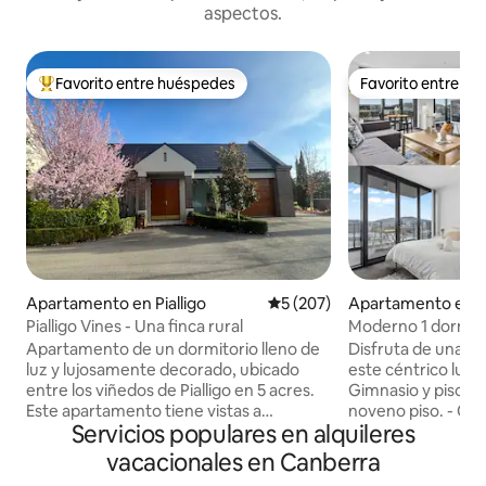
aspectos.
Favorito entre huéspedes
Favorito entre h
Favorito entre huéspedes preferido
Favorito entre h
Apartamento en Pialligo
Calificación promedio: 5 de 5
5 (207)
Apartamento en 
Pialligo Vines - Una finca rural
Moderno 1 dormito
vistas a la monta
Apartamento de un dormitorio lleno de
Disfruta de una e
luz y lujosamente decorado, ubicado
este céntrico lugar
entre los viñedos de Pialligo en 5 acres.
Gimnasio y piscina 
Este apartamento tiene vistas a
noveno piso. - Cen
Servicios populares en alquileres
Parliament House y está a solo 8 minutos
centro comercial
en coche de la ciudad de Canberra y a 3
Canberra se encuen
vacacionales en Canberra
minutos en coche del aeropuerto. A
de la calle, a 2 mi