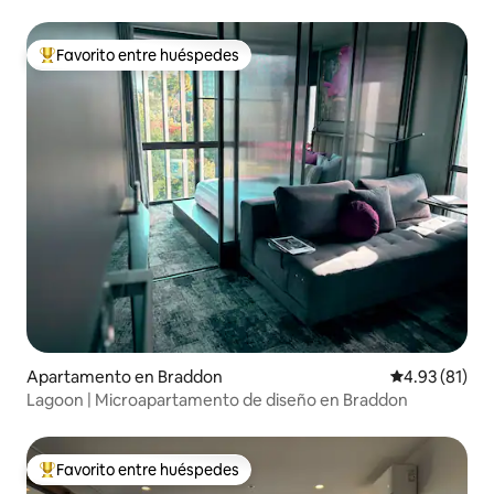
vistas desde el ático
Favorito entre huéspedes
Favorito entre huéspedes preferido
Apartamento en Braddon
Calificación 
4.93 (81)
Lagoon | Microapartamento de diseño en Braddon
Favorito entre huéspedes
Favorito entre huéspedes preferido