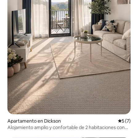
Apartamento en Dickson
Calificac
5 (7)
Alojamiento amplio y confortable de 2 habitaciones con
balcón, espacio con encanto, a 5 minutos en tranvía, cerca