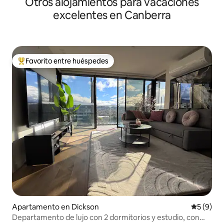
Otros alojamientos para vacaciones
excelentes en Canberra
Favorito entre huéspedes
Favorito entre huéspedes preferido
Apartamento en Dickson
Calificac
5 (9)
Departamento de lujo con 2 dormitorios y estudio, con