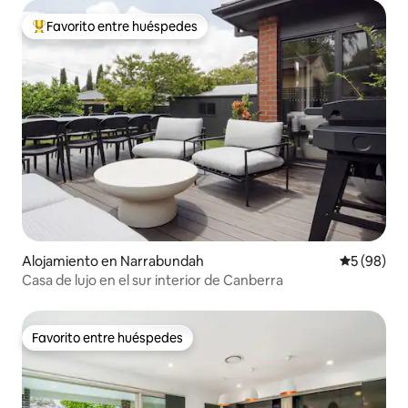
de Canberra City y de la ANU
Favorito entre huéspedes
Favorito entre huéspedes preferido
Alojamiento en Narrabundah
Calificaci
5 (98)
Casa de lujo en el sur interior de Canberra
Favorito entre huéspedes
Favorito entre huéspedes