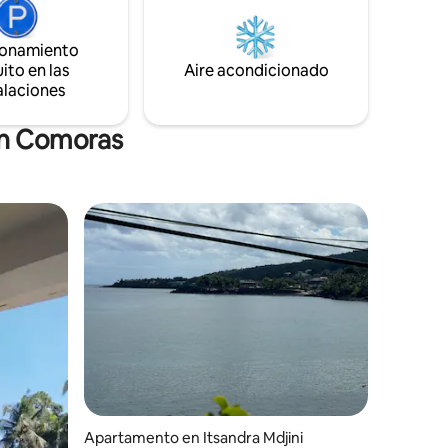
disponibles en el mismo edificio.
ridad
ionamiento
tiendas y
ito en las
Aire acondicionado
alaciones
en Comoras
Apartamento en Itsandra Mdjini