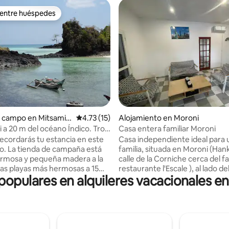
 entre huéspedes
 entre huéspedes
o: 4.8 de 5, 5 reseñas
e campo en Mitsamio
Calificación promedio: 4.73 de 5, 15 reseñas
4.73 (15)
Alojamiento en Moroni
i a 20 m del océano Índico. Trou
Casa entera familiar Moroni
ète
ecordarás tu estancia en este
Casa independiente ideal para 
co. La tienda de campaña está
familia, situada en Moroni (Ha
rmosa y pequeña madera a la
calle de la Corniche cerca del 
as playas más hermosas a 15
restaurante l'Escale ), al lado d
 populares en alquileres vacacionales 
 pie. También puedes nadar
de imágenes médicas y frente a
o en el Trou du Prophète o en
mercado de agricultores. Frent
ueñas playas cercanas. Camina
con terraza/jardín y bungalow 
rrecife de coral durante la
comidas al aire libre. Esta casa incluye: -
 o visita el Dos du Dragon y el
Agua CALIENTE - Cocina totalmente
 30 minutos en taxi brousse y
equipada - Wi-Fi de alta velocidad - TV de