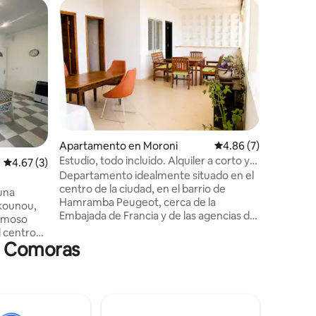
Villa en 
Villa en 
«Trou du
Casa de 
ubicació
del Profe
de la Grande
bienvenid
frente al
exuberante. Ofrecemos des
las maña
Apartamento en Moroni
Calificación promedio
4.86 (7)
frutas fre
Estudio, todo incluido. Alquiler a corto y
Calificación promedio: 4.67 de 5, 3 reseñas
4.67 (3)
comidas 
largo plazo
Departamento idealmente situado en el
petición 
centro de la ciudad, en el barrio de
proporcio
una
Hamramba Peugeot, cerca de la
comoran
nkounou,
Embajada de Francia y de las agencias de
famoso
las Naciones Unidas. La tarifa incluye
el centro
limpieza, agua, electricidad (iluminación,
en Comoras
l
TV e Internet alimentados por energía
e al mar,
solar) y Wi-Fi. Para estancias largas, solo
para
deberá hacerse cargo de la recarga del
cilindro de gas. Posibilidad de alquiler a
largo plazo. Hay otros apartamentos