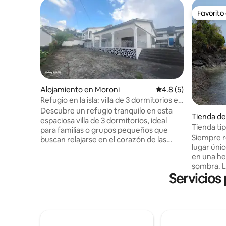
Favorito
Favorito
Alojamiento en Moroni
Calificación promedi
4.8 (5)
Refugio en la isla: villa de 3 dormitorios en
Comoras
Descubre un refugio tranquilo en esta
Tienda d
espaciosa villa de 3 dormitorios, ideal
uli
Tienda tip
para familias o grupos pequeños que
du Proph
Siempre r
buscan relajarse en el corazón de las
lugar úni
Comoras. Cuenta con un diseño de
en una he
planta abierta con una sala de estar
sombra. L
luminosa y espaciosa, cocina equipada y
Servicios
minutos a
un acogedor comedor. Todas las
aquí mism
habitaciones están cuidadosamente
las 2 peq
amuebladas para mayor comodidad, lo
hasta el a
que garantiza noches de descanso.
marea baja
Ubicada a pocos minutos de playas
Lac Salé a
vírgenes y atracciones locales, esta