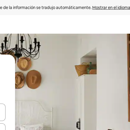
e de la información se tradujo automáticamente. 
Mostrar en el idioma
n las teclas de flecha hacia arriba y hacia abajo o explora con el tact