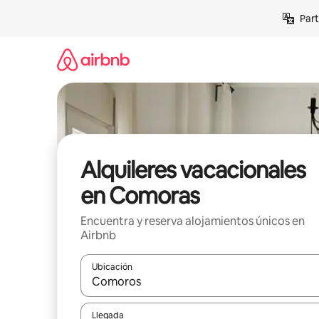
Omite
Part
el
contenido
Alquileres vacacionales
en Comoras
Encuentra y reserva alojamientos únicos en
Airbnb
Ubicación
Cuando los resultados estén disponibles, navega co
Llegada