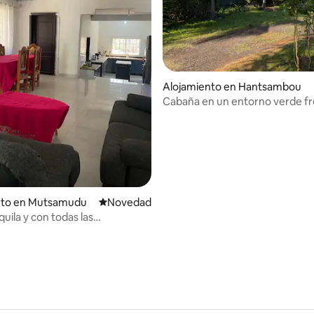
Alojamiento en Hantsambou
Cabaña en un entorno verde fr
mar
nto en Mutsamudu
Lugar para hospedarse
Novedad
uila y con todas las
ades