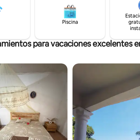
aminando por la costa en un
pantalla plana - Aire acondicionado -
paisaje lunar. Cena en "Chez
Detector de humo para la segu
Estac
mira la puesta de sol. Datos de
Ubicación tranquila y cerca de 
Piscina
gratu
 SIM 4 € = 2G + SMS + tiempo de
atracciones
inst
ión, 20 € = 20G.
jamientos para vacaciones excelentes 