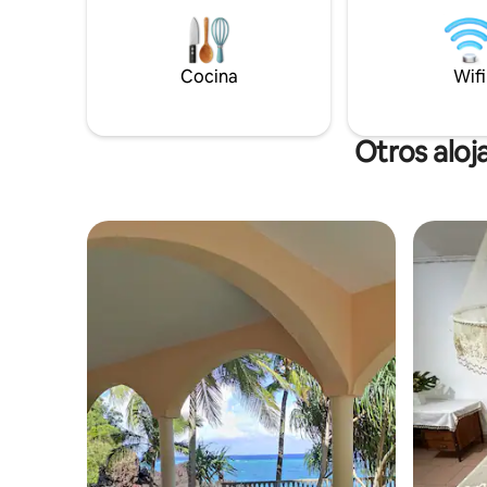
regresa c
serena villa combina relajación y
increíble 
conveniencia, ofreciendo la base
Diop" y ad
perfecta para recuerdos familiares
Cocina
Wifi
la tarjeta
inolvidables.
conversac
Otros alo