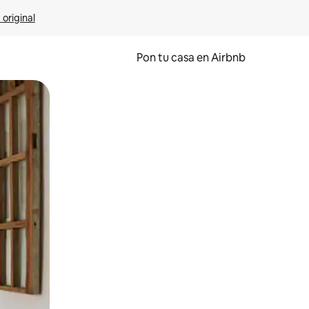
 original
Pon tu casa en Airbnb
o o desliza el dedo.