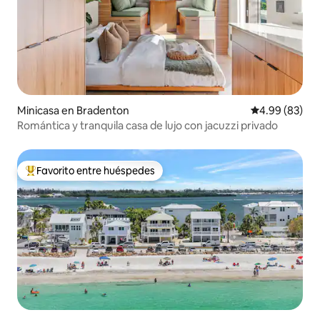
Minicasa en Bradenton
Calificación p
4.99 (83)
Romántica y tranquila casa de lujo con jacuzzi privado
Favorito entre huéspedes
Favorito entre huéspedes preferido