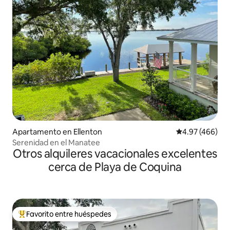
Apartamento en Ellenton
Calificación pr
4.97 (466)
Serenidad en el Manatee
Otros alquileres vacacionales excelentes
cerca de Playa de Coquina
Favorito entre huéspedes
Favorito entre huéspedes preferido