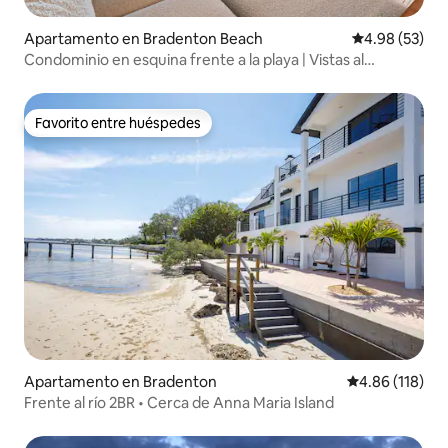
Apartamento en Bradenton Beach
Calificación p
4.98 (53)
Condominio en esquina frente a la playa | Vistas al
atardecer en el golfo
Favorito entre huéspedes
Favorito entre huéspedes
Apartamento en Bradenton
Calificación p
4.86 (118)
Frente al río 2BR • Cerca de Anna Maria Island