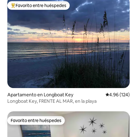
Favorito entre huéspedes
Favorito entre huéspedes preferido
Apartamento en Longboat Key
Calificación pr
4.96 (124)
Longboat Key, FRENTE AL MAR, en la playa
Favorito entre huéspedes
Favorito entre huéspedes