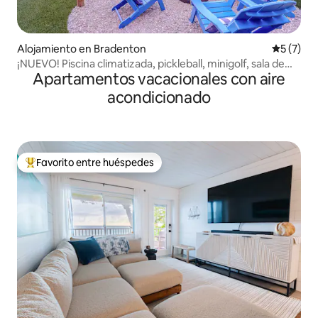
Alojamiento en Bradenton
Calificac
5 (7)
¡NUEVO! Piscina climatizada, pickleball, minigolf, sala de
Apartamentos vacacionales con aire
juegos
acondicionado
Favorito entre huéspedes
Favorito entre huéspedes preferido