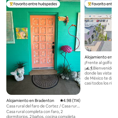
Favorito entre huéspedes
Favorito entre
Favorito entre huéspedes preferido
Favorito entre hu
Alojamiento en Br
each
¡Frente al golfo! ¡T
puesta de sol! + ¡
¡🌊🏄Bienvenido a
muelle de Bridge S
donde las vistas p
de México te dan 
casi todos los rincones! 🏖️Dis
mejor refugio fren
propiedad única e
ubicada frente a u
Alojamiento en Bradenton
Calificación promedio: 4.98 de 5
4.98 (114)
playas del mundo. Te espera una mezcl
Casa rural del faro de Cortez / Casa rural
perfecta de lujo, 
entera
Casa rural completa con faro, 2
inigualables. Con u
dormitorios, 2 baños, cocina completa