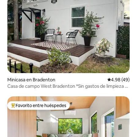
Minicasa en Bradenton
Calificación p
4.98 (49)
Casa de campo West Bradenton *Sin gastos de limpieza ni
tareas domésticas
Favorito entre huéspedes
Favorito entre huéspedes preferido