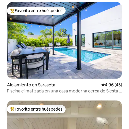
Favorito entre huéspedes
Favorito entre huéspedes preferido
Alojamiento en Sarasota
Calificación 
4.96 (45)
Piscina climatizada en una casa moderna cerca de Siesta y
del centro de la ciudad
Favorito entre huéspedes
Favorito entre huéspedes preferido