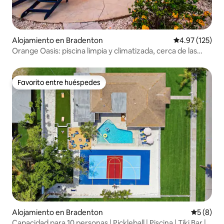
Alojamiento en Bradenton
Calificación p
4.97 (125)
Orange Oasis: piscina limpia y climatizada, cerca de las
playas.
Favorito entre huéspedes
Favorito entre huéspedes
Alojamiento en Bradenton
Calificac
5 (8)
Capacidad para 10 personas | Pickleball | Piscina | Tiki Bar |