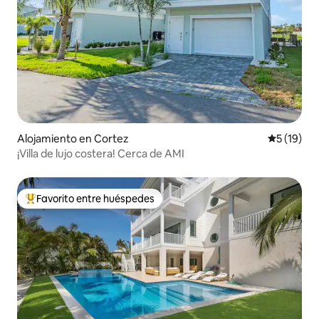
Alojamiento en Cortez
Calificaci
5 (19)
¡Villa de lujo costera! Cerca de AMI
Favorito entre huéspedes
Favorito entre huéspedes preferido