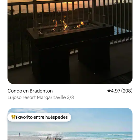
Condo en Bradenton
Calificación pr
4.97 (208)
Lujoso resort Margaritaville 3/3
Favorito entre huéspedes
Favorito entre huéspedes preferido