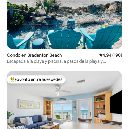
Condo en Bradenton Beach
Calificación pr
4.94 (190)
Escapada a la playa y piscina, a pasos de la playa y
restaurantes
Favorito entre huéspedes
Favorito entre huéspedes preferido