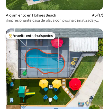
Alojamiento en Holmes Beach
Calificaci
5 (17)
¡Impresionante casa de playa con piscina climatizada y
jacuzzi!
Favorito entre huéspedes
Favorito entre huéspedes preferido