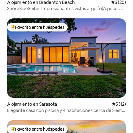
Alojamiento en Bradenton Beach
Calificaci
5 (20)
ShoreSideSuites Impresionantes vistas al golfo|A pocos
pasos de la playa
Favorito entre huéspedes
Favorito entre huéspedes preferido
Alojamiento en Sarasota
Calificaci
5 (12)
Elegante casa con piscina y 4 habitaciones cerca de Siesta
Key «Palm Noir»
Favorito entre huéspedes
Favorito entre huéspedes preferido