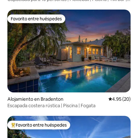
Juegos
Favorito entre huéspedes
Favorito entre huéspedes
Alojamiento en Bradenton
Calificación p
4.95 (20)
Escapada costera rústica | Piscina | Fogata
Favorito entre huéspedes
Favorito entre huéspedes preferido