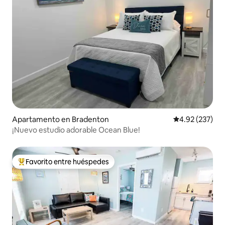
Apartamento en Bradenton
Calificación pr
4.92 (237)
¡Nuevo estudio adorable Ocean Blue!
Favorito entre huéspedes
Favorito entre huéspedes preferido