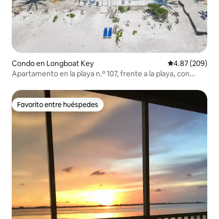
Condo en Longboat Key
Calificación pr
4.87 (209)
Apartamento en la playa n.º 107, frente a la playa, con
vistas completas
Favorito entre huéspedes
Favorito entre huéspedes