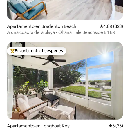
Apartamento en Bradenton Beach
Calificación pr
4.89 (323)
A una cuadra de la playa - Ohana Hale Beachside B 1 BR
Favorito entre huéspedes
Favorito entre huéspedes preferido
Apartamento en Longboat Key
Calificaci
5 (35)