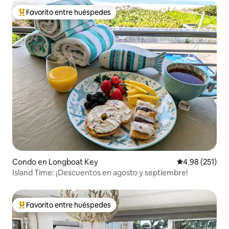
Favorito entre huéspedes
Favorito entre huéspedes preferido
Condo en Longboat Key
Calificación p
4.98 (251)
Island Time: ¡Descuentos en agosto y septiembre!
Favorito entre huéspedes
Favorito entre huéspedes preferido