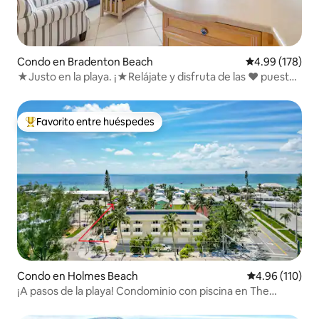
Condo en Bradenton Beach
Calificación pr
4.99 (178)
★Justo en la playa. ¡★Relájate y disfruta de las ♥ puestas
de sol!
Favorito entre huéspedes
Favorito entre huéspedes preferido
Condo en Holmes Beach
Calificación p
4.96 (110)
¡A pasos de la playa! Condominio con piscina en The
Terrace