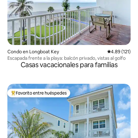
Condo en Longboat Key
Calificación p
4.89 (121)
Escapada frente a la playa: balcón privado, vistas al golfo
Casas vacacionales para familias
Favorito entre huéspedes
Favorito entre huéspedes preferido