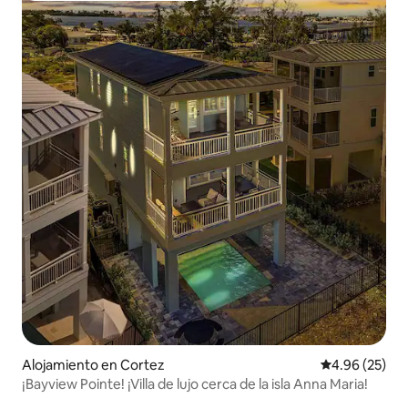
Alojamiento en Cortez
Calificación p
4.96 (25)
¡Bayview Pointe! ¡Villa de lujo cerca de la isla Anna Maria!