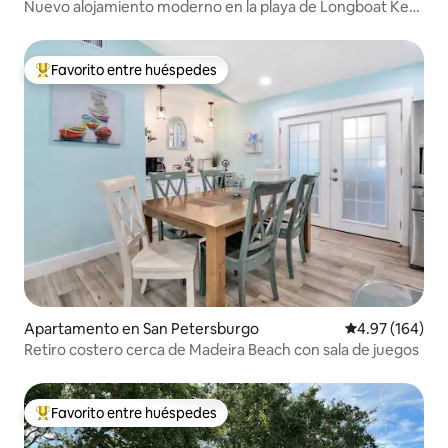
Nuevo alojamiento moderno en la playa de Longboat Key
(a 5 pasos de la arena)
Favorito entre huéspedes
Favorito entre huéspedes preferido
Apartamento en San Petersburgo
Calificación pr
4.97 (164)
Retiro costero cerca de Madeira Beach con sala de juegos
Favorito entre huéspedes
Favorito entre huéspedes preferido