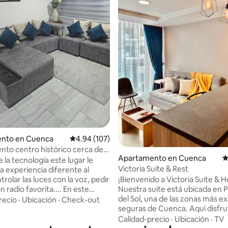
nto en Cuenca
Calificación promedio: 4.94 de 5, 107 reseñas
4.94 (107)
to centro histórico cerca de
4.91 de 5, 111 reseñas
Apartamento en Cuenca
C
l
e la tecnología este lugar le
Victoria Suite & Rest
a experiencia diferente al
rolar las luces con la voz, pedir
¡Bienvenido a Victoria Suite & 
adio favorita.... En este
Nuestra suite está ubicada en 
n pleno centro histórico cerca
del Sol, una de las zonas más ex
recio
·
Ubicación
·
Check-out
a catedral, el parque calderon,
seguras de Cuenca. Aquí disfru
ia 2 chorreras, podrá llegar
la comodidad y tranquilidad de
Calidad-precio
·
Ubicación
·
TV
 dispone de vehículo
urbanización privada con segur