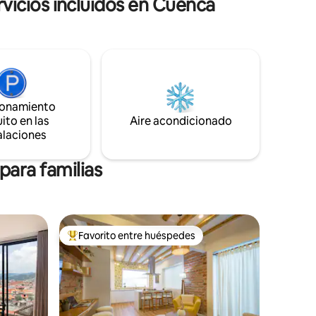
icios incluidos en Cuenca
o a todo lo
lentes
entro
ocos
ajate y
ionamiento
ito en las
Aire acondicionado
alaciones
para familias
Favorito entre huéspedes
rido
Favorito entre huéspedes preferido