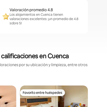
Valoración promedio 4.8
Los alojamientos en Cuenca tienen
valoraciones excelentes: ¡un promedio de 4.8
sobre 5!
 calificaciones en Cuenca
oraciones por su ubicación y limpieza, entre otros
Apartam
Favorito entre huéspedes
Favor
Favorito entre huéspedes
Favorit
Moderno 
Parque C
Amplio a
remodela