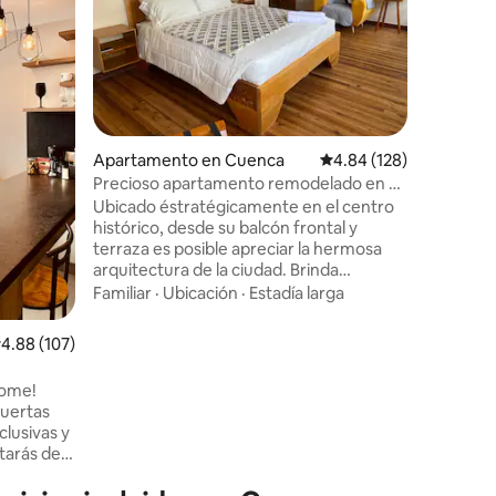
histórico
caminand
metros d
Calidad-
dormitori
dos cama
familias 
baños com
Apartamento en Cuenca
Calificación promedio: 
4.84 (128)
sábanas.
restauran
Precioso apartamento remodelado en el
turística
corazón de Cuenca EC
Ubicado éstratégicamente en el centro
frente al
histórico, desde su balcón frontal y
Cuenca!
terraza es posible apreciar la hermosa
arquitectura de la ciudad. Brinda
privacidad, SEGURIDAD e independencia
Familiar
·
Ubicación
·
Estadía larga
en su estadía. Permite recorrer las calles
del centro con mucha facilidad, mientras
alificación promedio: 4.88 de 5, 107 reseñas
4.88 (107)
disfrutas de sitios de entretenimiento.
Apropiado para visistantes que gustan y
Home!
valoran el movimiento de las céntricas
Puertas
calles y zona comercial, este vecindario
clusivas y
es una amalgama de gran riqueza
tarás de
cultural, y gastronómica.
 una
idad 24