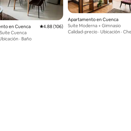
Apartamento en Cuenca
Suite Moderna + Gimnasio
nto en Cuenca
Calificación promedio: 4.88 de 5, 106 reseñas
4.88 (106)
Calidad-precio
·
Ubicación
·
Che
a Suite Cuenca
Ubicación
·
Baño
4.96 de 5, 114 reseñas