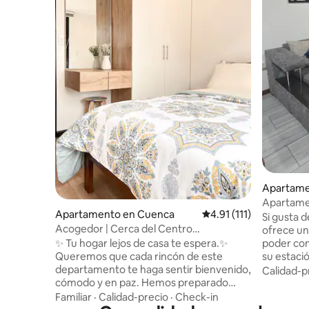
Apartame
Apartamen
Apartamento en Cuenca
Calificación promedio: 
4.91 (111)
la catedra
Si gusta d
Acogedor | Cerca del Centro
ofrece un
Histórico+Parqueo grat
poder cont
✨ Tu hogar lejos de casa te espera.✨
su estación r
Queremos que cada rincón de este
espacio e
departamento te haga sentir bienvenido,
Calidad-p
de todo, l
cómodo y en paz. Hemos preparado
chocolater
este espacio con cariño para que
Familiar
·
Calidad-precio
·
Check-in
caminando a todo. Si
disfrutes de una estancia inolvidable, ya