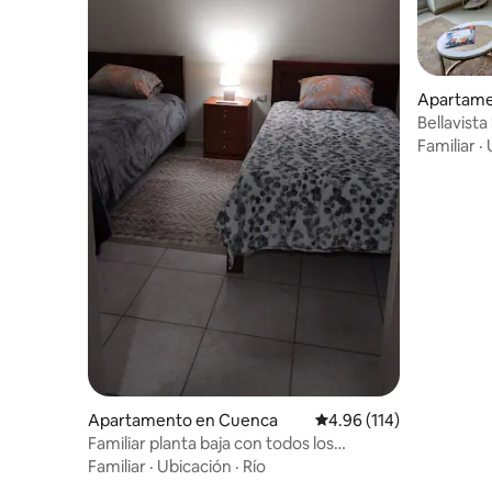
Apartame
Bellavist
Familiar
·
Apartamento en Cuenca
Calificación promedio: 
4.96 (114)
Familiar planta baja con todos los
servicios y bic
Familiar
·
Ubicación
·
Río