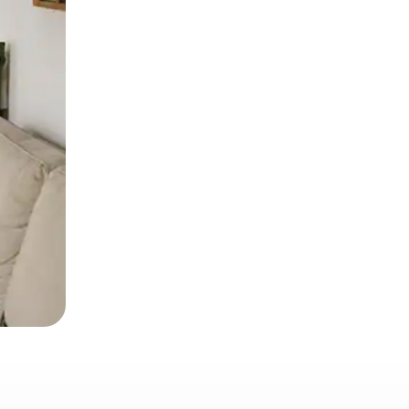
o o desliza el dedo.