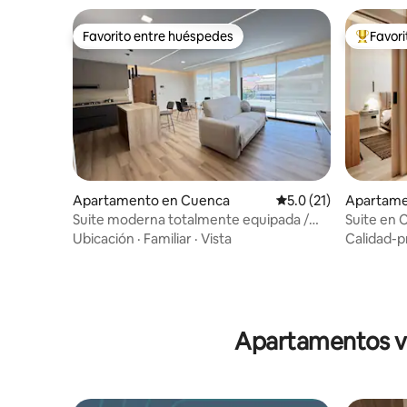
Favorito entre huéspedes
Favor
Favorito entre huéspedes
Favorito
Apartamento en Cuenca
Calificación promedio
5.0 (21)
Apartame
Suite moderna totalmente equipada /
Suite en C
Parking seguro
Catedral
Ubicación
·
Familiar
·
Vista
Calidad-p
Apartamentos vac