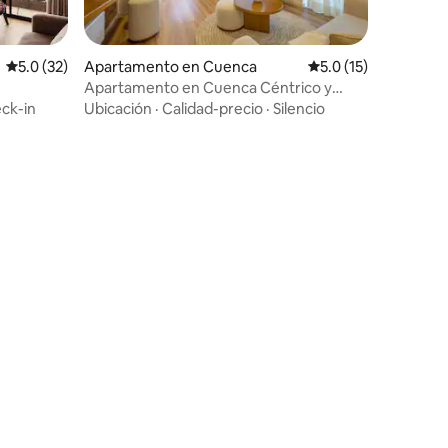
Calificación promedio: 5.0 de 5, 32 reseñas
5.0 (32)
Apartamento en Cuenca
Calificación promedi
5.0 (15)
Apartamento en Cuenca Céntrico y
moderno
ck-in
Ubicación
·
Calidad-precio
·
Silencio