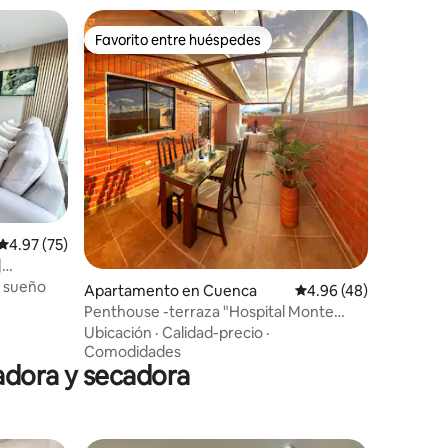
Favorito entre huéspedes
Favorito entre huéspedes
Calificación promedio: 4.97 de 5, 75 reseñas
4.97 (75)
|
l sueño
Apartamento en Cuenca
Calificación promedio:
4.96 (48)
Penthouse -terraza "Hospital Monte
Sinaí" ECU911
Ubicación
·
Calidad-precio
·
Comodidades
vadora y secadora