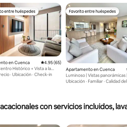
ito entre huéspedes
Favorito entre huéspedes
 entre huéspedes preferido
Favorito entre huéspedes
: 5.0 de 5, 21 reseñas
nto en Cuenca
Calificación promedio: 4.95 de 5, 65 reseñas
4.95 (65)
entro Histórico + Vista a la
Apartamento en Cuenca
recio
·
Ubicación
·
Check-in
Luminoso | Vistas panorámicas 
Ubicación top
Ubicación
·
Familiar
·
Calidad de
acionales con servicios incluidos, la