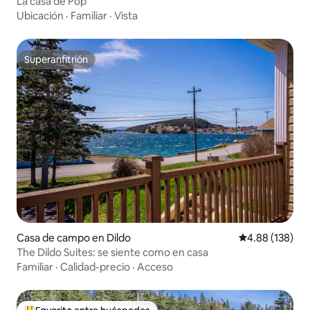
La casa de Pop
Ubicación
·
Familiar
·
Vista
Superanfitrión
Superanfitrión
Casa de campo en Dildo
Calificación pr
4.88 (138)
The Dildo Suites: se siente como en casa
Familiar
·
Calidad-precio
·
Acceso