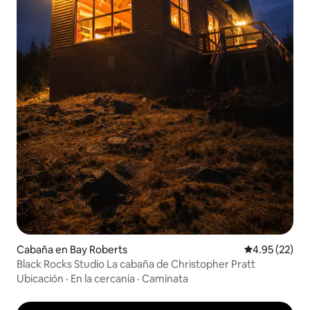
Cabaña en Bay Roberts
Calificación 
4.95 (22)
Black Rocks Studio La cabaña de Christopher Pratt
Ubicación
·
En la cercanía
·
Caminata