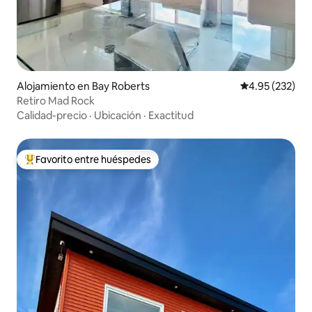
Alojamiento en Bay Roberts
Calificación pr
4.95 (232)
Retiro Mad Rock
Calidad-precio
·
Ubicación
·
Exactitud
Favorito entre huéspedes
Favorito entre huéspedes preferido