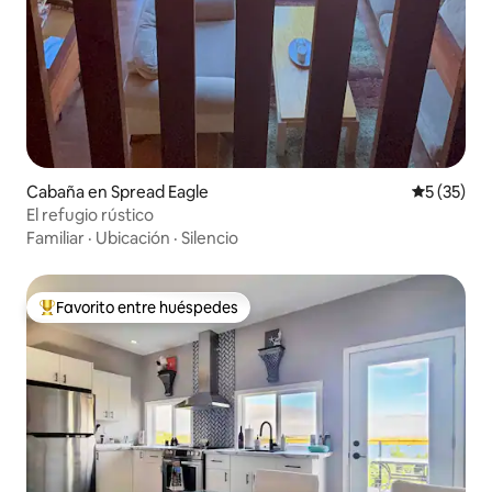
Cabaña en Spread Eagle
Calificaci
5 (35)
El refugio rústico
Familiar
·
Ubicación
·
Silencio
Favorito entre huéspedes
Favorito entre huéspedes preferido