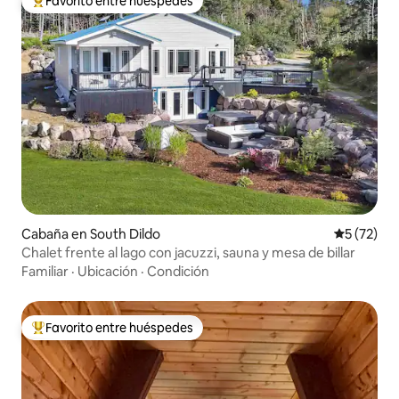
Favorito entre huéspedes
Favorito entre huéspedes preferido
Cabaña en South Dildo
Calificaci
5 (72)
Chalet frente al lago con jacuzzi, sauna y mesa de billar
Familiar
·
Ubicación
·
Condición
Favorito entre huéspedes
Favorito entre huéspedes preferido