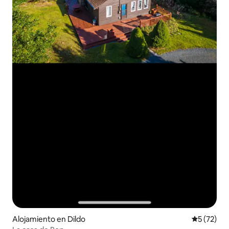
Alojamiento en Dildo
Calificaci
5 (72)