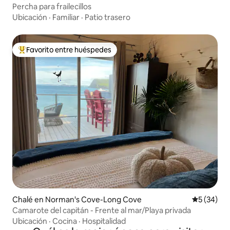
Percha para frailecillos
Ubicación
·
Familiar
·
Patio trasero
Favorito entre huéspedes
Favorito entre huéspedes preferido
Chalé en Norman's Cove-Long Cove
Calificaci
5 (34)
Camarote del capitán - Frente al mar/Playa privada
Ubicación
·
Cocina
·
Hospitalidad