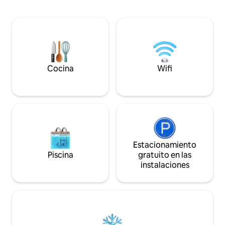
ping pong, futbolín, juegos de mesa y
sensación de estar
Corn hole! A menos de una hora de St
moderna en esta 
Johns, a 5 minutos de la fábrica de
rodeada de las vist
cerveza Dildo y de la tienda de campo
naturaleza. Pasea por el pequeño pueblo
Inside Scoop. ¡Una escapada perfecta!
pesquero donde v
hermosas, escenar
senderismo y la ce
Cocina
Wifi
Estacionamiento
Piscina
gratuito en las
instalaciones