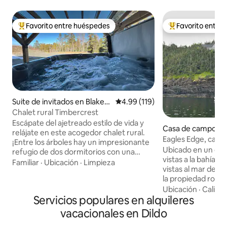
Favorito entre huéspedes
Favorito entre
Favorito entre huéspedes preferido
Favorito entre hu
Suite de invitados en Blaket
Calificación promedio: 4.99 de 5
4.99 (119)
own
Chalet rural Timbercrest
Escápate del ajetreado estilo de vida y
Casa de campo en
relájate en este acogedor chalet rural.
Eagles Edge, casa 
¡Entre los árboles hay un impresionante
de Trinity Bay
Ubicado en un ent
refugio de dos dormitorios con una
vistas a la bahía de Trinity.
BAÑERA DE HIDROMASAJE! ¡Decorado
Familiar
·
Ubicación
·
Limpieza
vistas al mar desd
con buen gusto con la vida silvestre y el
la propiedad rodea
encanto de Terranova! Amplias
pocos pasos de la p
Ubicación
·
Calida
habitaciones con camas tamaño king. ¡El
Servicios populares en alquileres
Anderson, donde p
baño cuenta con una bañera de
búsqueda de objeto
hidromasaje para relajarte! ¡Nos
vacacionales en Dildo
observación de a
complace ofrecer una sala de juegos con
escuchar las olas. Disfruta de la