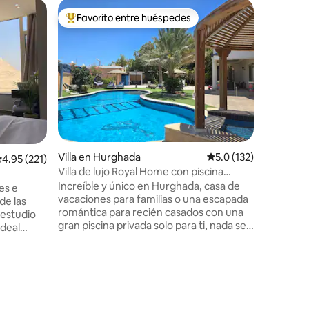
Alojamie
Favorito entre huéspedes
Favorit
rido
Favorito entre huéspedes preferido
Favorit
Merit Am
alma junt
«En Luxor
casa, sin
alguien». Abrí mi casa para ofrecer a los
viajeros 
la vida re
entrar en 
y sentir l
quedan en esta
compartir
Villa en Hurghada
Calificación promedio
5.0 (132)
alificación promedio: 4.95 de 5, 221 reseñas
4.95 (221)
ocultos, 
Villa de lujo Royal Home con piscina
familiar
privada y jacuzzi
tranquilo en el j
Increíble y único en Hurghada, casa de
es e
para desc
vacaciones para familias o una escapada
de las
poco más
romántica para recién casados con una
 estudio
gran piscina privada solo para ti, nada se
comparte. Amplio salón, con cocina
incipal y
abierta y rincón de juguetes. Arriba,
usto al
dormitorio principal con ducha y un
 solo unos
dormitorio con cama tamaño king, litera
e Guiza.
y una Playstation 5. Baño para relajarse
os
completamente con un gran jacuzzi. La
ámide más