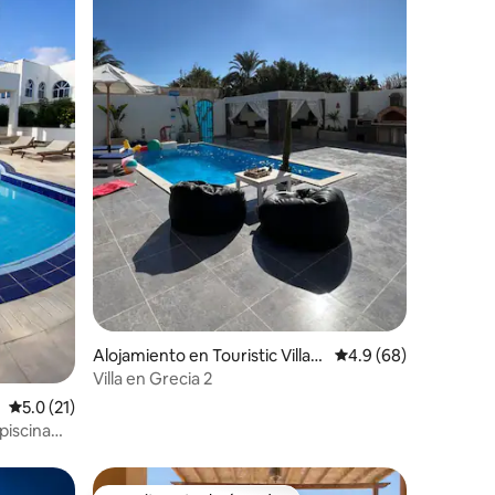
Alojamiento en Touristic Villag
Calificación promedio
4.9 (68)
es
Villa en Grecia 2
Calificación promedio: 5.0 de 5, 21 reseñas
5.0 (21)
 piscina