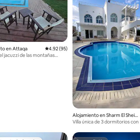
: 5.0 de 5, 29 reseñas
to en Attaqa
Calificación promedio: 4.92 de 5, 95 reseñas
4.92 (95)
el jacuzzi de las montañas
Alojamiento en Sharm El Sheikh
1
Villa única de 3 dormitorios con
privada en Hadaba