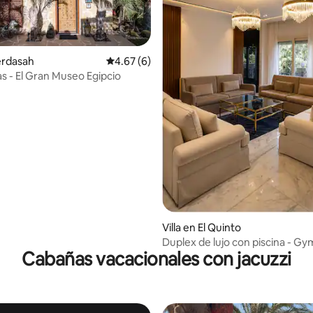
Kerdasah
Calificación promedio: 4.67 de 5, 6 reseñas
4.67 (6)
 4.81 de 5, 81 reseñas
s - El Gran Museo Egipcio
Villa en El Quinto
Duplex de lujo con piscina - Gy
Cabañas vacacionales con jacuzzi
Fifth Settlement