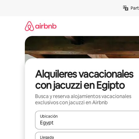
Omite
Part
el
contenido
Alquileres vacacionales
con jacuzzi en Egipto
Busca y reserva alojamientos vacacionales
exclusivos con jacuzzi en Airbnb
Ubicación
Cuando los resultados estén disponibles, navega co
Llegada