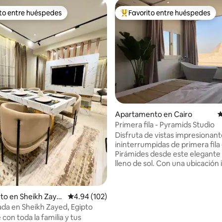
ito entre huéspedes
Favorito entre huéspedes
 entre huéspedes preferido
Favorito entre huéspedes prefe
4.96 de 5, 157 reseñas
Apartamento en Cairo
C
Primera fila - Pyramids Studio
Disfruta de vistas impresionant
ininterrumpidas de primera fila 
Pirámides desde este elegante
lleno de sol. Con una ubicación ideal
directamente en la carretera pr
de fácil acceso, el estudio está j
lado del Gran Museo Egipcio y a
to en Sheikh Zaye
Calificación promedio: 4.94 de 5, 102 reseñas
4.94 (102)
minutos del icónico Altiplano d
ada en Sheikh Zayed, Egipto
Lo que lo convierte en uno de l
 con toda la familia y tus
alojamientos con vista a la pir