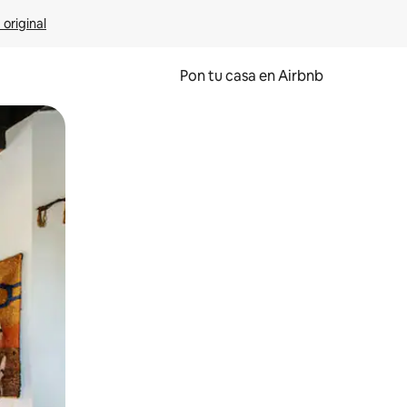
 original
Pon tu casa en Airbnb
o o desliza el dedo.