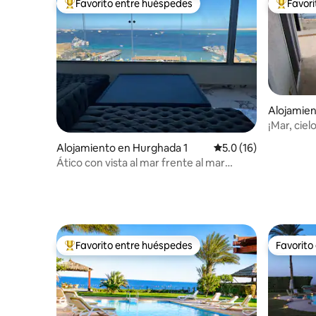
Favorito entre huéspedes
Favor
Favorito entre huéspedes preferido
Favorito
Alojamie
¡Mar, ciel
Alojamiento en Hurghada 1
Calificación promedio
5.0 (16)
Ático con vista al mar frente al mar
centro de la ciudad 11
Favorito entre huéspedes
Favorito
Favorito entre huéspedes preferido
Favorito