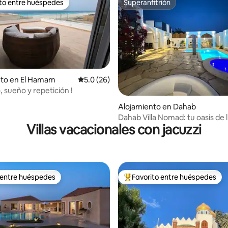
ito entre huéspedes
Superanfitrión
 entre huéspedes preferido
Superanfitrión
nto en El Hamam
Calificación promedio: 5.0 de 5, 26 reseñas
5.0 (26)
o, sueño y repetición !
: 5.0 de 5, 16 reseñas
Alojamiento en Dahab
Dahab Villa Nomad: tu oasis de l
Villas vacacionales con jacuzzi
relajarte
 entre huéspedes
Favorito entre huéspedes
 entre huéspedes
Favorito entre huéspedes prefe