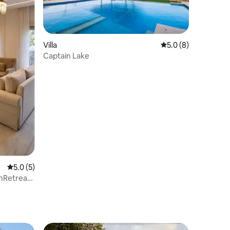
Villa
Calificación promed
5.0 (8)
Captain Lake
Calificación promedio: 5.0 de 5, 5 reseñas
5.0 (5)
mRetreat |