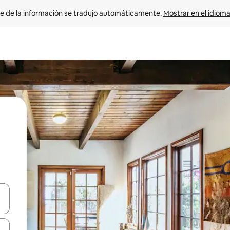
e de la información se tradujo automáticamente. 
Mostrar en el idioma
n las teclas de flecha hacia arriba y hacia abajo o explora con el tact