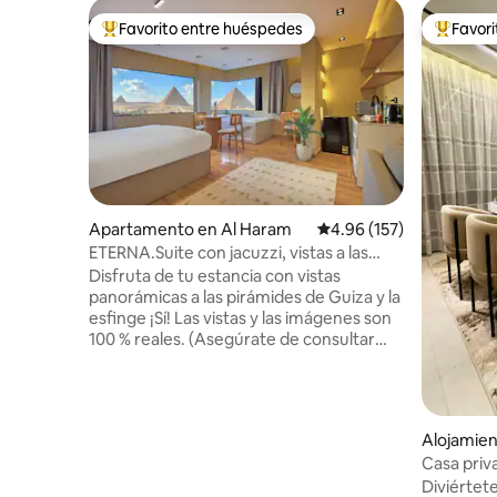
Favorito entre huéspedes
Favor
Favorito entre huéspedes preferido
Favorito
Apartamento en Al Haram
Calificación promedio: 
4.96 (157)
ETERNA.Suite con jacuzzi, vistas a las
pirámides y balcón
Disfruta de tu estancia con vistas
panorámicas a las pirámides de Guiza y la
esfinge ¡Sí! Las vistas y las imágenes son
100 % reales. (Asegúrate de consultar
también nuestros otros anuncios)
Disfruta de una vista impresionante de
todas las pirámides de Guiza desde
cualquier lugar dentro de este estudio
Alojamien
oriental contemporáneo o mientras te
d City
Casa priv
relajas en el jacuzzi. También está a 10
Diviértete
minutos a pie de la puerta de entrada de