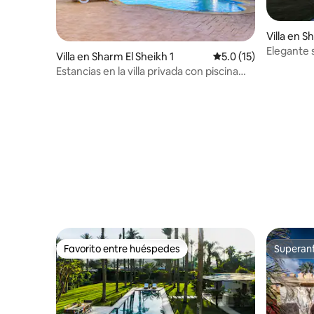
Villa en S
Elegante 
Villa en Sharm El Sheikh 1
Calificación promedio
5.0 (15)
piscina pr
Estancias en la villa privada con piscina
Sheraton Sharm By-Sinai
Favorito entre huéspedes
Superanf
Favorito entre huéspedes
Superanf