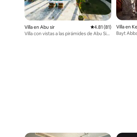
Villa en 
Villa en Abu sir
Calificación promedio:
4.81 (81)
Bayt Abba
Villa con vistas a las pirámides de Abu Sir
y Palm recién renovada