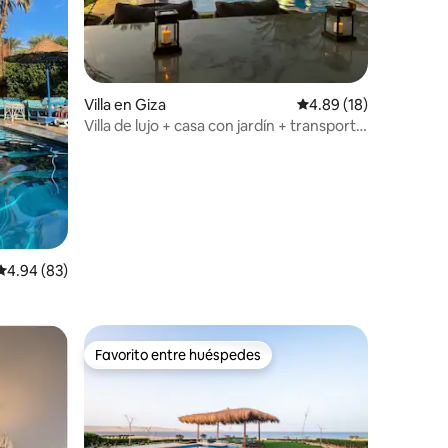
Villa en Giza
Calificación promedio:
4.89 (18)
Villa de lujo + casa con jardín + transporte
gratuito
Calificación promedio: 4.94 de 5, 83 reseñas
4.94 (83)
Favorito entre huéspedes
Favorito entre huéspedes