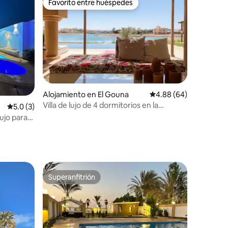
Favorito entre huéspedes
Favorito entre huéspedes
Alojamiento en El Gouna
Calificación promedio:
4.88 (64)
Villa de lujo de 4 dormitorios en la
Calificación promedio: 5.0 de 5, 3 reseñas
5.0 (3)
lagunera con barco (2/7 incl.)
ujo para
Superanfitrión
rido
Superanfitrión