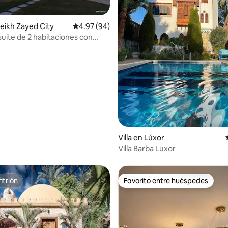
heikh Zayed City
Calificación promedio: 4.97 de 5, 94 reseñas
4.97 (94)
suite de 2 habitaciones con
: 5.0 de 5, 15 reseñas
ivada y amplio jardín
Villa en Lúxor
Villa Barba Luxor
itrión
Favorito entre huéspedes
itrión
Favorito entre huéspedes