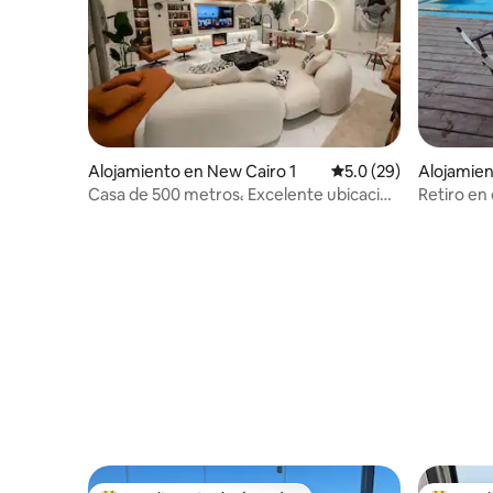
Alojamiento en New Cairo 1
Calificación promedio
5.0 (29)
Alojamien
Casa de 500 metros، Excelente ubicación
Retiro en 
4 habitaciones
serenas