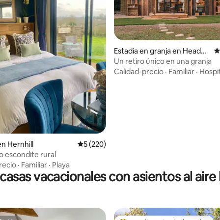
Estadía en granja en Headbo
C
urne Worthy
Un retiro único en una granja
o: 5 de 5, 381 reseñas
Calidad-precio
·
Familiar
·
Hospi
n Hernhill
Calificación promedio: 5 de 5, 220 reseñas
5 (220)
 escondite rural
recio
·
Familiar
·
Playa
casas vacacionales con asientos al aire 