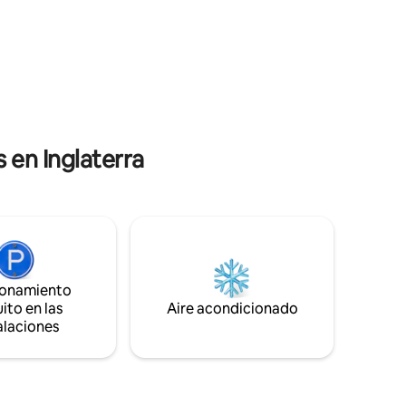
ar ciudad
mucho cariño en un alojamiento de lujo
e ofrece
que mantiene su pasado ecuestre. Tanto
a una
si te estás dando un baño en el Lotus Spa
como si estás sentado en el porche,
estar con
disfruta de las hermosas vistas de la
iso!
campiña de Hampshire y del valle de
ASCOTAS!
Hattingley.
 en Inglaterra
ionamiento
ito en las
Aire acondicionado
alaciones