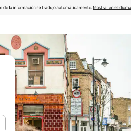
e de la información se tradujo automáticamente. 
Mostrar en el idioma
n las teclas de flecha hacia arriba y hacia abajo o explora con el tact