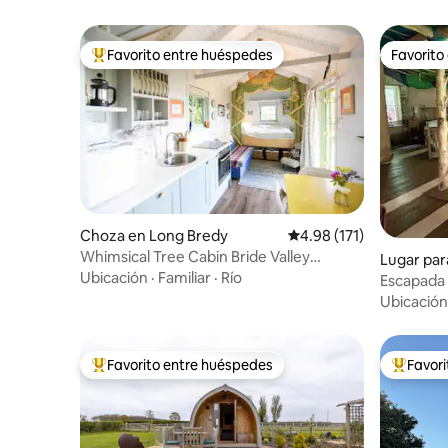
Favorito entre huéspedes
Favorito
Favorito entre huéspedes preferido
Favorito
Choza en Long Bredy
Calificación promedio: 
4.98 (171)
Whimsical Tree Cabin Bride Valley
Lugar par
Jurassic Coast
Ubicación
·
Familiar
·
Río
marthens
Escapada 
Ubicación
Favorito entre huéspedes
Favor
Favorito entre huéspedes preferido
Favorito