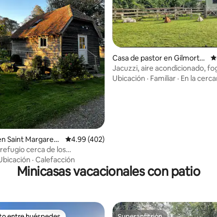
o: 5 de 5, 524 reseñas
Casa de pastor en Gilmorto
C
n
Jacuzzi, aire acondicionado, fo
caballos, alpacas, cerdos masc
Ubicación
·
Familiar
·
En la cerca
n Saint Margaret's
Calificación promedio: 4.99 de 5, 402 reseñas
4.99 (402)
efugio cerca de los
os blancos de Dover
Ubicación
·
Calefacción
Minicasas vacacionales con patio
ito entre huéspedes
Superanfitrión