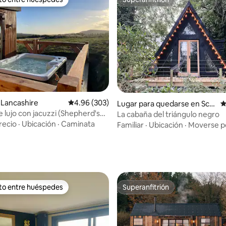
 entre huéspedes preferido
Superanfitrión
 Lancashire
Calificación promedio: 4.96 de 5, 303 reseñas
4.96 (303)
Lugar para quedarse en Sco
C
ttish Borders
 lujo con jacuzzi (Shepherd's
La cabaña del triángulo negro
recio
·
Ubicación
·
Caminata
Familiar
·
Ubicación
·
Moverse po
4.96 de 5, 447 reseñas
ito entre huéspedes
Superanfitrión
 entre huéspedes preferido
Superanfitrión