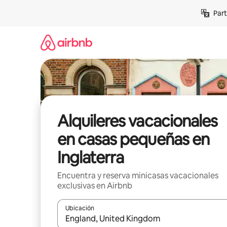
Omite
Part
el
contenido
Alquileres vacacionales
en casas pequeñas en
Inglaterra
Encuentra y reserva minicasas vacacionales
exclusivas en Airbnb
Ubicación
Cuando los resultados estén disponibles, navega co