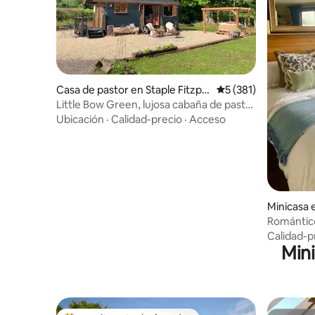
Casa de pastor en Staple Fitzpai
Calificación promedi
5 (381)
ne
Little Bow Green, lujosa cabaña de pastor
y jacuzzi
Ubicación
·
Calidad-precio
·
Acceso
Minicasa e
Romántico
Calidad-p
Mini