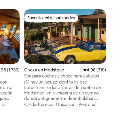
Estadía e
Favorito entre huéspedes
Favorit
rido
Favorito entre huéspedes
Favorit
ire
La oficin
Cronksha
Acurrúca
cabaña i
nuestro t
Disfruta 
Relájate 
Familiar
·
acurrúcat
acurrúcat
plumas i
ificación promedio: 4.96 de 5, 1,730 reseñas
.96 (1,730)
Choza en Medstead
Calificación promedio: 
4.98 (310)
Jacuzzi p
Spa para coches y choza para caballos
por un supl
 con
¡Sí, hay un jacuzzi dentro de ese
excursion
entorno
Lotus Elan! En las afueras del pueblo de
calientes
capada
Medstead, en la esquina de un campo
experienc
donde antiguamente deambulaban
cabras, e
che.
caballos Shire, encontrarás una pequeña
aventúra
illa
Calidad-precio
·
Ubicación
·
Peatonal
t
casa como ninguna otra. La Horse Hut,
senderos 
los
que en su día se usó para ir de un lado a
ualmente
otro para los espectáculos de polo y de
ntica. A
caballos Shire, se ha transformado con