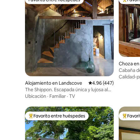
Favorito entre huéspedes
Favorito
Choza en
Cabaña de
Rest)
Calidad-p
Alojamiento en Landscove
Calificación promedio: 
4.96 (447)
The Shippon. Escapada única y lujosa al
sur de Devon.
Ubicación
·
Familiar
·
TV
Favorito entre huéspedes
Favor
Favorito entre huéspedes preferido
Favorito