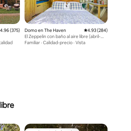
alificación promedio: 4.96 de 5, 375 reseñas
4.96 (375)
Domo en The Haven
Calificación promedio: 
4.93 (284)
El Zeppelin con baño al aire libre (abril-
noviembre)
talidad
Familiar
·
Calidad-precio
·
Vista
libre