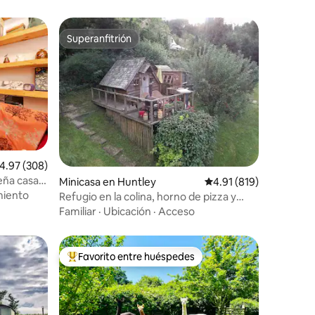
Superanfitrión
rido
Superanfitrión
alificación promedio: 4.97 de 5, 308 reseñas
4.97 (308)
eña casa
Minicasa en Huntley
Calificación promedio: 
4.91 (819)
miento
Refugio en la colina, horno de pizza y
ducha
Familiar
·
Ubicación
·
Acceso
Favorito entre huéspedes
rido
Favorito entre huéspedes preferido