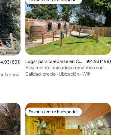
Favorito entre huéspedes
Lugar para quedarse en Cur
Calificación promedio: 
4.93 (498)
alificación promedio: 4.93 de 5, 601 reseñas
4.93 (601)
ry Rivel
Alojamiento único: iglú romántico con
jacuzzi de leña
Calidad-precio
·
Ubicación
·
Wifi
r la zona
Favorito entre huéspedes
Favorito entre huéspedes