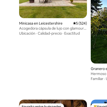
Minicasa en Leicestershire
Calificación promedi
5 (524)
Acogedora cápsula de lujo con glamour
Rosina.
Ubicación
·
Calidad-precio
·
Exactitud
Granero e
at Cliffe
Hermoso r
acantilad
Familiar
·
Favorito entre huéspedes
Favor