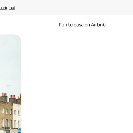
 original
Pon tu casa en Airbnb
o o desliza el dedo.