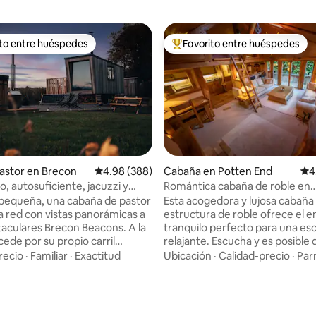
ito entre huéspedes
Favorito entre huéspedes
 entre huéspedes preferido
Favorito entre huéspedes prefe
astor en Brecon
Calificación promedio: 4.98 de 5, 388 reseñas
4.98 (388)
Cabaña en Potten End
Cal
4
, autosuficiente, jacuzzi y
Romántica cabaña de roble en
s balizas
Berkhamsted
pequeña, una cabaña de pastor
Esta acogedora y lujosa cabaña
la red con vistas panorámicas a
estructura de roble ofrece el 
taculares Brecon Beacons. A la
tranquilo perfecto para una es
ede por su propio carril
relajante. Escucha y es posible que
 situada en un prado privado,
escuches a los búhos por la no
recio
·
Familiar
·
Exactitud
Ubicación
·
Calidad-precio
·
Parr
k Hut» es el refugio perfecto
Respaldado por el National Trus
jas o solteros que prefieren su
Ashridge Forest, perfecto para 
ompañía. Un «campamento
amantes del aire libre, pero ig
al mientras exploras el Parque
adecuado para una noche romá