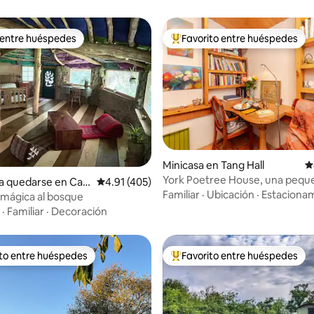
 entre huéspedes
Favorito entre huéspedes
 entre huéspedes
Favorito entre huéspedes prefe
4.98 de 5, 171 reseñas
Minicasa en Tang Hall
C
York Poetree House, una pequ
a quedarse en Car
Calificación promedio: 4.91 de 5, 405 reseñas
4.91 (405)
del árbol para una persona
Familiar
·
Ubicación
·
Estaciona
hire
mágica al bosque
·
Familiar
·
Decoración
ito entre huéspedes
Favorito entre huéspedes
 entre huéspedes preferido
Favorito entre huéspedes prefe