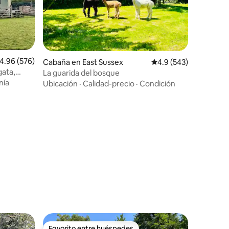
alificación promedio: 4.96 de 5, 576 reseñas
4.96 (576)
Cabaña en East Sussex
Calificación promedio:
4.9 (543)
gata,
La guarida del bosque
ota
nía
Ubicación
·
Calidad-precio
·
Condición
Favorito entre huéspedes