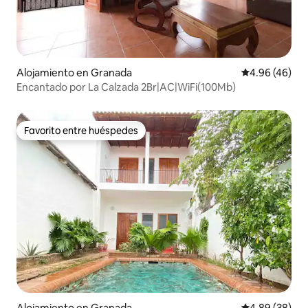
Alojamiento en Granada
Calificación p
4.96 (46)
Encantado por La Calzada 2Br|AC|WiFi(100Mb)
Favorito entre huéspedes
Favorito entre huéspedes
Alojamiento en Granada
Calificación p
4.89 (38)