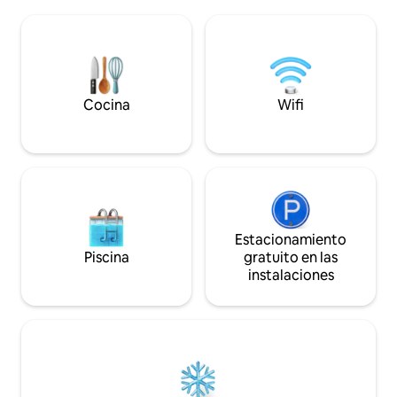
ayudarlo con todo
Piérdete en la belleza rústica que ha
viajes y chefs pri
cautivado a generaciones de
y actividades. Este
aventureros. + Obtén acceso al espacio
profesional marca
de coworking Casa Bloom y a la piscina
en comparación co
cuando esté disponible. + Aparcamiento
que garantiza que
gratuito en la calle durante el día. + El
experiencia verda
aparcamiento nocturno está a 5 minutos
Cocina
Wifi
preocupaciones.
a pie por solo 3 USD/noche.
Estacionamiento
Piscina
gratuito en las
instalaciones