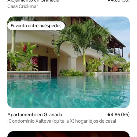
Casa Crickmar
Favorito entre huéspedes
Favorito entre huéspedes
Apartamento en Granada
Calificación p
4.86 (66)
¡Condominio Xalteva (quita la X) hogar lejos de casa!