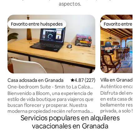
aspectos.
Favorito entre huéspedes
Favorito entre h
Favorito entre huéspedes
Favorito entre h
Villa en Granada
Casa adosada en Granada
Calificación promedio: 4.87 de 5
4.87 (227)
Auténtico encanto 
One-bedroom Suite - 5min to La Calzada
privada en el cent
+ 30MB wifi
Disfruta del encan
Bienvenido a Bloom, una experiencia de
en esta casa de 3 
estilo de vida boutique para viajeros que
bellamente restau
buscan florecer y prosperar. Nuestra
privada, a solo 5 
moderna propiedad recién reformada
Servicios populares en alquileres
principal. Su admin
de 2500 pies cuadrados con cuatro
propiedad dedicado
suites privadas en el pintoresco y
vacacionales en Granada
inglés y español, e
tranquilo rincón de Granada es el punto
horas, los 7 días d
de partida perfecto para tu aventura.