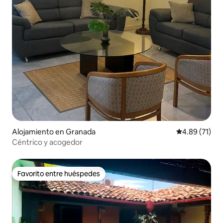
Alojamiento en Granada
Calificación 
4.89 (71)
Céntrico y acogedor
Favorito entre huéspedes
Favorito entre huéspedes