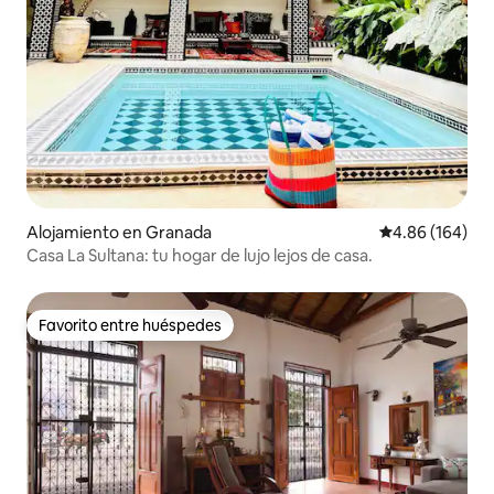
Alojamiento en Granada
Calificación pr
4.86 (164)
Casa La Sultana: tu hogar de lujo lejos de casa.
Favorito entre huéspedes
Favorito entre huéspedes