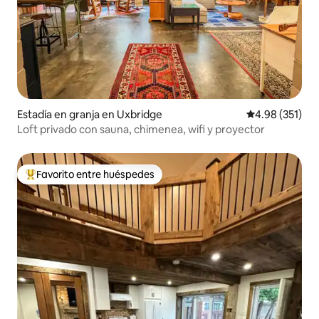
Estadía en granja en Uxbridge
Calificación p
4.98 (351)
Loft privado con sauna, chimenea, wifi y proyector
Favorito entre huéspedes
Favorito entre huéspedes preferido