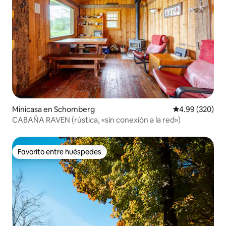
Minicasa en Schomberg
Calificación pr
4.99 (320)
CABAÑA RAVEN (rústica, «sin conexión a la red»)
Favorito entre huéspedes
Favorito entre huéspedes