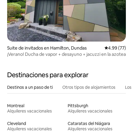
Suite de invitados en Hamilton, Dundas
Calificación p
4.99 (77)
¡Verano! Ducha de vapor + desayuno + jacuzzi en la azotea
Destinaciones para explorar
Destinos a un paso de ti
Otros tipos de alojamientos
Los 
Montreal
Pittsburgh
Alquileres vacacionales
Alquileres vacacionales
Cleveland
Cataratas del Niágara
Alquileres vacacionales
Alquileres vacacionales