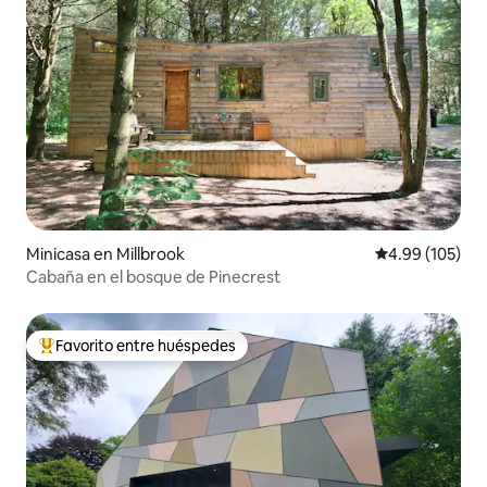
Minicasa en Millbrook
Calificación pr
4.99 (105)
Cabaña en el bosque de Pinecrest
Favorito entre huéspedes
Favorito entre huéspedes preferido