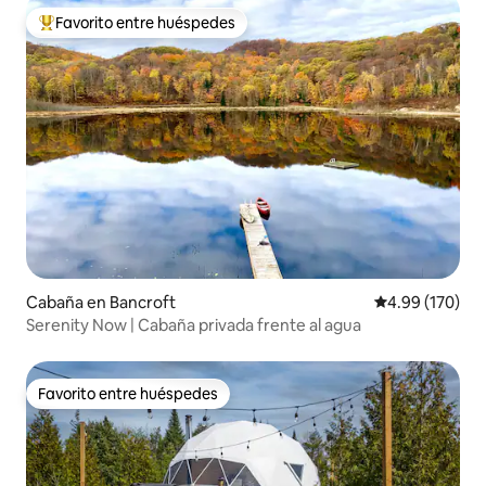
Favorito entre huéspedes
Favorito entre huéspedes preferido
Cabaña en Bancroft
Calificación pr
4.99 (170)
Serenity Now | Cabaña privada frente al agua
Favorito entre huéspedes
Favorito entre huéspedes