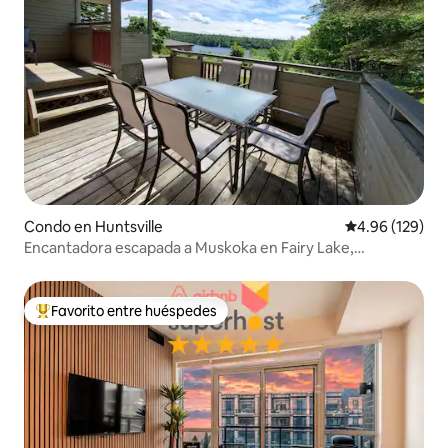
Condo en Huntsville
Calificación pr
4.96 (129)
Encantadora escapada a Muskoka en Fairy Lake,
Huntsville
Favorito entre huéspedes
Favorito entre huéspedes preferido