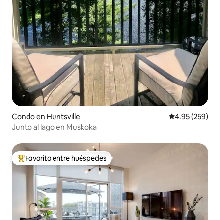
Condo en Huntsville
Calificación pr
4.95 (259)
Junto al lago en Muskoka
Favorito entre huéspedes
Favorito entre huéspedes preferido