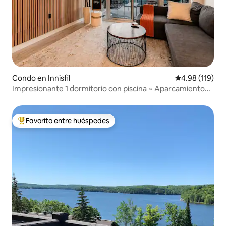
Condo en Innisfil
Calificación p
4.98 (119)
Impresionante 1 dormitorio con piscina ~ Aparcamiento
gratuito y llegada autónoma
Favorito entre huéspedes
Favorito entre huéspedes preferido