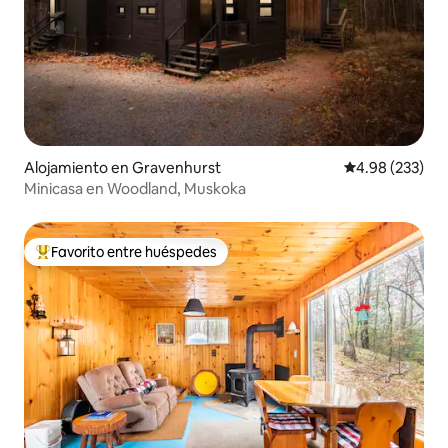
Alojamiento en Gravenhurst
Calificación pr
4.98 (233)
Minicasa en Woodland, Muskoka
Favorito entre huéspedes
Favorito entre huéspedes preferido