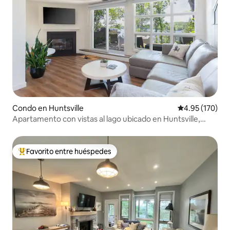
Condo en Huntsville
Calificación p
4.95 (170)
Apartamento con vistas al lago ubicado en Huntsville,
Ontario
Favorito entre huéspedes
Favorito entre huéspedes preferido