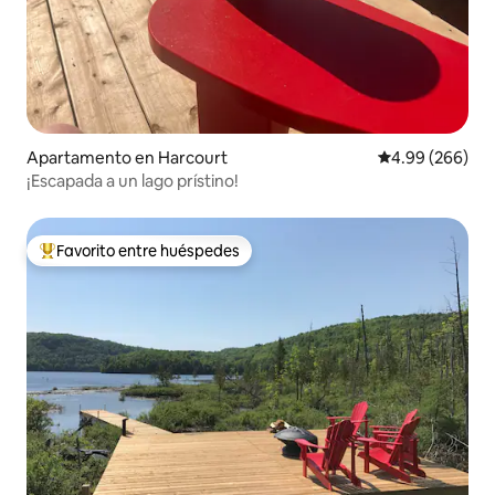
Apartamento en Harcourt
Calificación pr
4.99 (266)
¡Escapada a un lago prístino!
Favorito entre huéspedes
Favorito entre huéspedes preferido