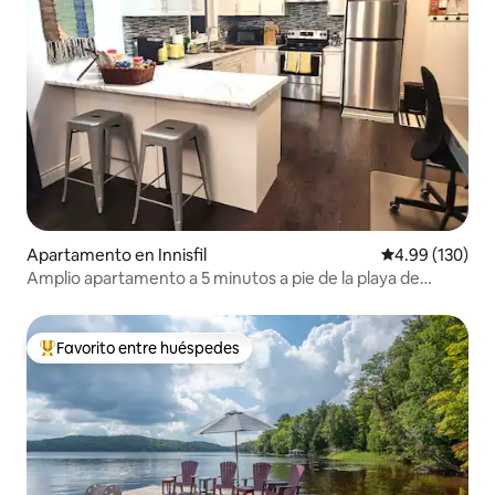
Apartamento en Innisfil
Calificación pr
4.99 (130)
Amplio apartamento a 5 minutos a pie de la playa de
Innisfil
Favorito entre huéspedes
Favorito entre huéspedes preferido