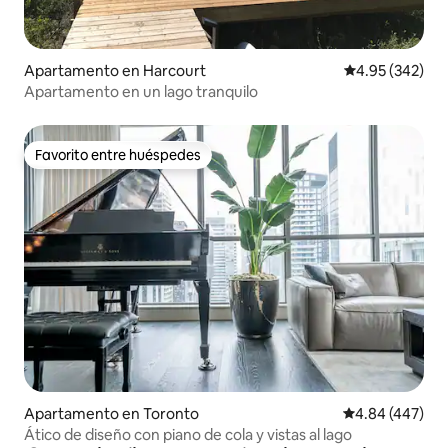
Apartamento en Harcourt
Calificación pr
4.95 (342)
Apartamento en un lago tranquilo
Favorito entre huéspedes
Favorito entre huéspedes
Apartamento en Toronto
Calificación pr
4.84 (447)
Ático de diseño con piano de cola y vistas al lago