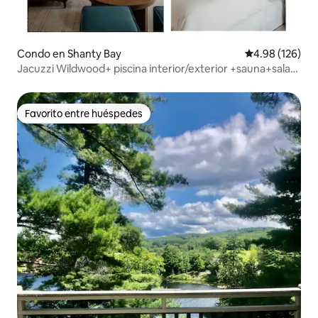
Condo en Shanty Bay
Calificación pr
4.98 (126)
Jacuzzi Wildwood+ piscina interior/exterior +sauna+sala
de juegos
Favorito entre huéspedes
Favorito entre huéspedes