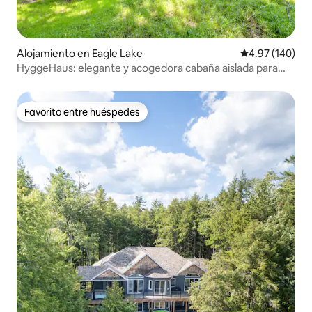
Alojamiento en Eagle Lake
Calificación pr
4.97 (140)
HyggeHaus: elegante y acogedora cabaña aislada para
después de esquiar
Favorito entre huéspedes
Favorito entre huéspedes