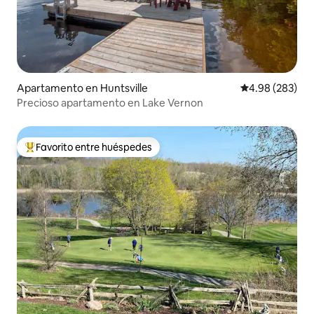
Apartamento en Huntsville
Calificación pr
4.98 (283)
Precioso apartamento en Lake Vernon
Favorito entre huéspedes
Favorito entre huéspedes preferido