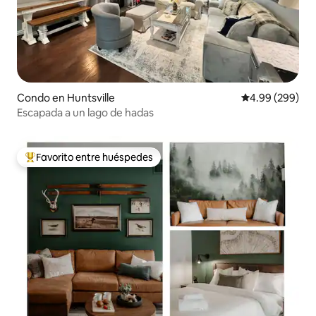
Condo en Huntsville
Calificación pr
4.99 (299)
Escapada a un lago de hadas
Favorito entre huéspedes
Favorito entre huéspedes preferido