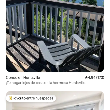
Condo en Huntsville
Calificación p
4.94 (173)
¡Tu hogar lejos de casa en la hermosa Huntsville!
Favorito entre huéspedes
Favorito entre huéspedes preferido