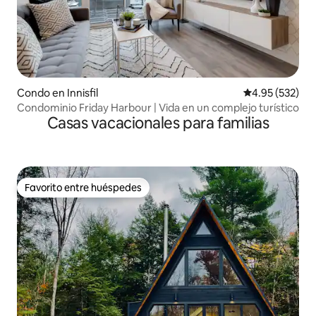
Condo en Innisfil
Calificación pr
4.95 (532)
Condominio Friday Harbour | Vida en un complejo turístico
Casas vacacionales para familias
Favorito entre huéspedes
Favorito entre huéspedes