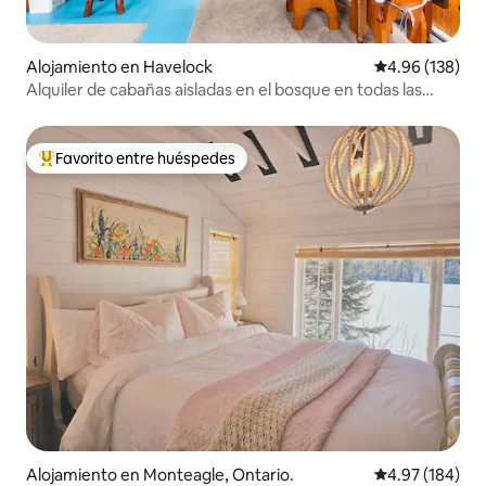
Alojamiento en Havelock
Calificación pr
4.96 (138)
Alquiler de cabañas aisladas en el bosque en todas las
estaciones
Favorito entre huéspedes
Favorito entre huéspedes preferido
Alojamiento en Monteagle, Ontario.
Calificación pr
4.97 (184)