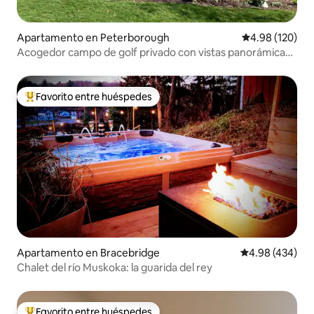
Apartamento en Peterborough
Calificación pr
4.98 (120)
Acogedor campo de golf privado con vistas panorámicas
y canal
Favorito entre huéspedes
Favorito entre huéspedes preferido
Apartamento en Bracebridge
Calificación pr
4.98 (434)
Chalet del río Muskoka: la guarida del rey
Favorito entre huéspedes