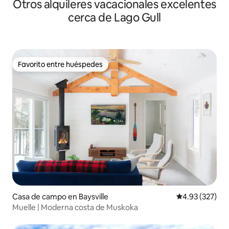
Otros alquileres vacacionales excelentes
cerca de Lago Gull
Favorito entre huéspedes
Favorito entre huéspedes
Casa de campo en Baysville
Calificación pr
4.93 (327)
Muelle | Moderna costa de Muskoka