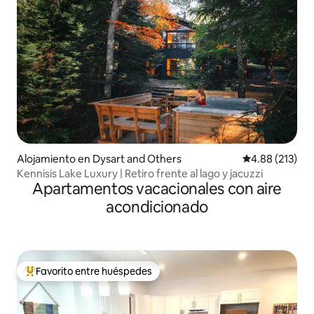
Alojamiento en Dysart and Others
Calificación p
4.88 (213)
Kennisis Lake Luxury | Retiro frente al lago y jacuzzi
Apartamentos vacacionales con aire
acondicionado
Favorito entre huéspedes
Favorito entre huéspedes preferido