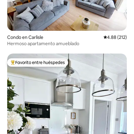
Condo en Carlisle
Calificación p
4.88 (212)
Hermoso apartamento amueblado
Favorito entre huéspedes
Favorito entre huéspedes preferido