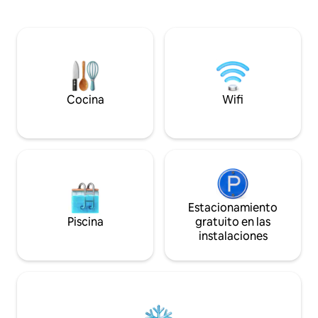
Dormitorio con bañera de superficie
troncos) garantiz
móvil, cama tamaño king, baño privado.
mantenga acogedo
¡Es un espacio fabuloso! Entrada
clima. Es una exce
independiente a través de un hermoso
explorar el Muro d
atrio de vidrio con vistas increíbles.
del Norte y el Vall
Terraza privada para observar las
de parada perfect
estrellas y telescopio Máximo 2
desde Escocia.
huéspedes Jardín compartido. Se
Cocina
Wifi
consideran mascotas, pregunta
primero.
Estacionamiento
Piscina
gratuito en las
instalaciones