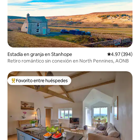
Estadía en granja en Stanhope
Calificación pr
4.97 (394)
Retiro romántico sin conexión en North Pennines, AONB
Favorito entre huéspedes
Favorito entre huéspedes preferido