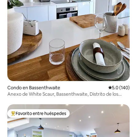
Condo en Bassenthwaite
Calificación 
5.0 (140)
Anexo de White Scaur, Bassenthwaite, Distrito de los
Lagos
Favorito entre huéspedes
Favorito entre huéspedes preferido