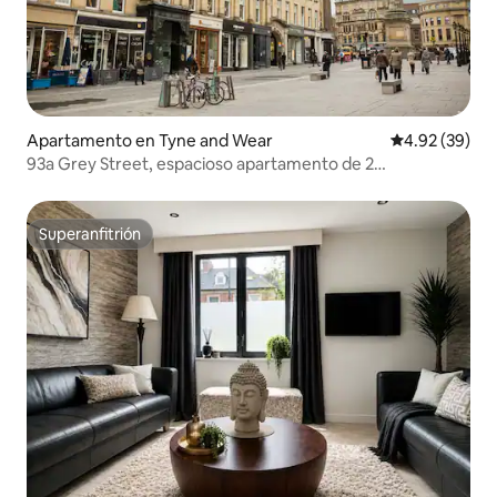
Apartamento en Tyne and Wear
Calificación p
4.92 (39)
93a Grey Street, espacioso apartamento de 2
dormitorios.
Superanfitrión
Superanfitrión