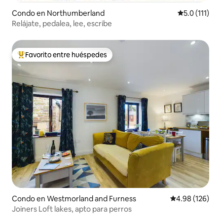
Condo en Northumberland
Calificación 
5.0 (111)
Relájate, pedalea, lee, escribe
Favorito entre huéspedes
Favorito entre huéspedes preferido
Condo en Westmorland and Furness
Calificación pr
4.98 (126)
Joiners Loft lakes, apto para perros