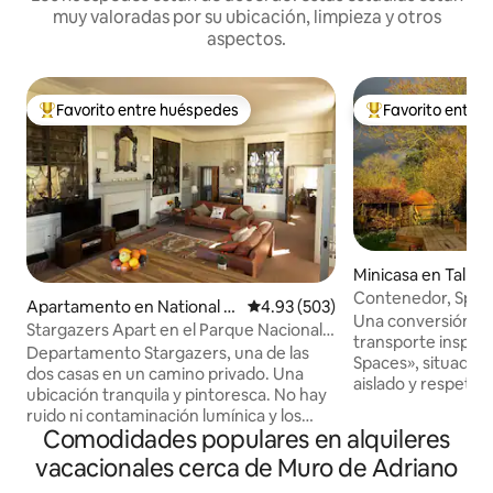
muy valoradas por su ubicación, limpieza y otros
aspectos.
Favorito entre huéspedes
Favorito entre
Favorito entre huéspedes preferido
Favorito entre hu
Minicasa en Talkin
Contenedor, Sprin
Apartamento en National P
Calificación promedio: 4.93 de 5
4.93 (503)
Una conversión d
ark
Stargazers Apart en el Parque Nacional
transporte inspir
de Northumberland
Departamento Stargazers, una de las
Spaces», situada e
dos casas en un camino privado. Una
aislado y respetuos
ubicación tranquila y pintoresca. No hay
a los pies de las col
ruido ni contaminación lumínica y los
contenedor está a 
Comodidades populares en alquileres
cielos más oscuros de Europa. Disfruta
pintoresco pueblo 
de todo el último piso con salón/cocina
vacacionales cerca de Muro de Adriano
un acogedor pub q
de planta abierta y librerías históricas.
estufa de leña (se