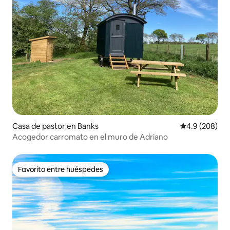
Casa de pastor en Banks
Calificación p
4.9 (208)
Acogedor carromato en el muro de Adriano
Favorito entre huéspedes
Favorito entre huéspedes