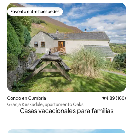
Favorito entre huéspedes
Favorito entre huéspedes
Condo en Cumbria
Calificación pr
4.89 (160)
Granja Keskadale, apartamento Oaks
Casas vacacionales para familias