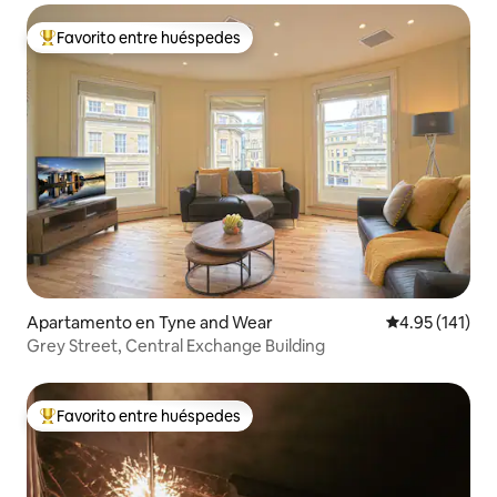
Favorito entre huéspedes
Favorito entre huéspedes preferido
Apartamento en Tyne and Wear
Calificación p
4.95 (141)
Grey Street, Central Exchange Building
Favorito entre huéspedes
Favorito entre huéspedes preferido