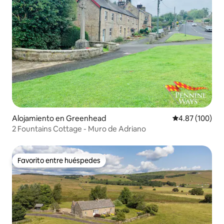
Alojamiento en Greenhead
Calificación pr
4.87 (100)
2 Fountains Cottage - Muro de Adriano
Favorito entre huéspedes
Favorito entre huéspedes