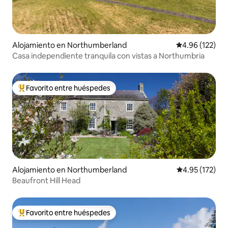
Alojamiento en Northumberland
Calificación p
4.96 (122)
Casa independiente tranquila con vistas a Northumbria
Favorito entre huéspedes
Favorito entre huéspedes preferido
Alojamiento en Northumberland
Calificación p
4.95 (172)
Beaufront Hill Head
Favorito entre huéspedes
Favorito entre huéspedes preferido