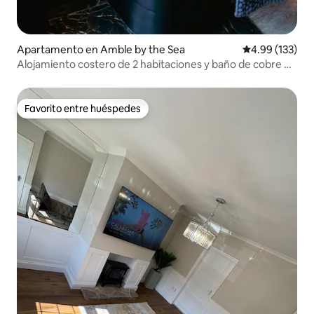
Apartamento en Amble by the Sea
Calificación p
4.99 (133)
Alojamiento costero de 2 habitaciones y baño de cobre en
Peculiar Puffin
Favorito entre huéspedes
Favorito entre huéspedes