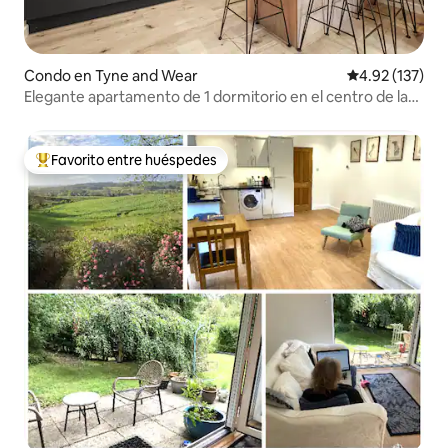
Condo en Tyne and Wear
Calificación p
4.92 (137)
Elegante apartamento de 1 dormitorio en el centro de la
ciudad (4 plazas)
Favorito entre huéspedes
Favorito entre huéspedes preferido