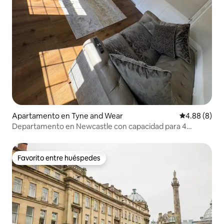
Apartamento en Tyne and Wear
Calificación 
4.88 (8)
Departamento en Newcastle con capacidad para 4
personas, Wi-Fi gratuito y estacionamiento
Favorito entre huéspedes
Favorito entre huéspedes