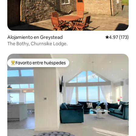
Alojamiento en Greystead
Calificación p
4.97 (173)
The Bothy, Churnsike Lodge.
Favorito entre huéspedes
Favorito entre huéspedes preferido