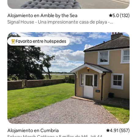
Alojamiento en Amble by the Sea
Calificación 
5.0 (132)
Signal House - Una impresionante casa de playa -
Construida en 2020
Favorito entre huéspedes
Favorito entre huéspedes preferido
Alojamiento en Cumbria
Calificación p
4.91 (557)
Solway Marsh Cottage a 5 millas de M6.Jct 44