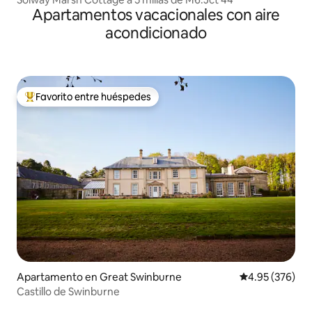
Apartamentos vacacionales con aire
acondicionado
Favorito entre huéspedes
Favorito entre huéspedes preferido
Apartamento en Great Swinburne
Calificación pr
4.95 (376)
Castillo de Swinburne