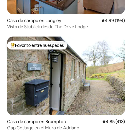
Casa de campo en Langley
Calificación pr
4.99 (194)
Vista de Stublick desde The Drive Lodge
Favorito entre huéspedes
Favorito entre huéspedes preferido
Casa de campo en Brampton
Calificación p
4.85 (413)
Gap Cottage en el Muro de Adriano