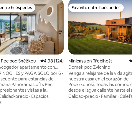
 entre huéspedes
Favorito entre huéspedes
 entre huéspedes
Favorito entre huéspedes
 Pec pod Sněžkou
Calificación promedio: 4.98 de 5, 124 reseñas
4.98 (124)
Minicasa en Třebihošť
C
Acogedor apartamento con
Domek pod Zvichino
erraza y aparcamiento
7 NOCHES y PAGA SOLO por 6 -
Venga a relajarse de la vida agi
escuento para estancias de
nuestra casa en el corazón de
ama Lofts Pec
Podkrkonoší. Todas las comodi
presionantes vistas a la
desde el agua caliente hasta el 
racias a las enormes paredes
acondicionado, son algo natura
Calidad-precio
·
Espacios
Calidad-precio
·
Familiar
·
Calef
 de formato que te hacen sentir
nosotros. La terraza acristalada
s
entorno. Este nuevo edificio es
permitirá disfrutar de la belleza
s puntos arquitectónicos más
naturaleza circundante desde l
4.93 de 5, 118 reseñas
de la ciudad. Está
comodidad del interior. Aquí p
ente situado entre el centro y
disfrutar de un café por la mañ
pales pistas de esquí. Ambos a
una cena romántica. Hay una c