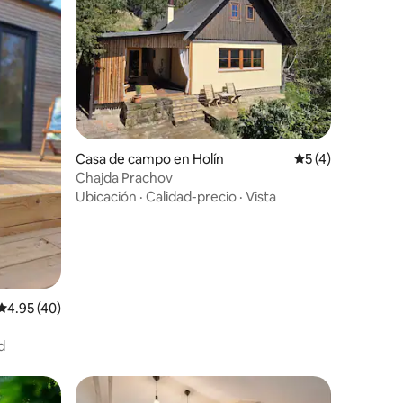
Casa de campo en Holín
Calificación prom
5 (4)
Chajda Prachov
Ubicación
·
Calidad-precio
·
Vista
Calificación promedio: 4.95 de 5, 40 reseñas
4.95 (40)
d