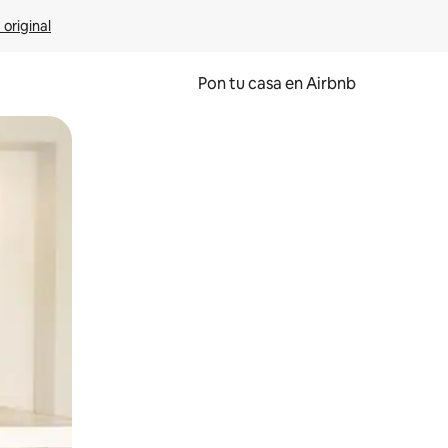
 original
Pon tu casa en Airbnb
o o desliza el dedo.