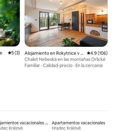
ve
Calificación promedio: 5 de 5, 3 reseñas
5 (3)
Alojamiento en Rokytnice v O
Calificación promedio:
4.9 (106)
rlických horách
Chalet Nebeská en las montañas Orlické
Familiar
·
Calidad-precio
·
En la cercanía
Alojamientos vacacionales con entrada y salida de pistas de esquí
Apartamentos vacacionales
dec Králové
Hradec Králové