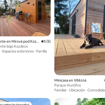
 4.88 de 5, 94 reseñas
nte en Mírová pod Kozá
Calificación promedio: 5 de 5, 5 reseñas
5 (5)
nte bajo Kozákov
·
Espacios exteriores
·
Parrilla
Minicasa en Vítězná
Parque Huntířov
Familiar
·
Ubicación
·
Comodida
ito entre huéspedes