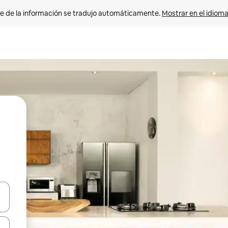
e de la información se tradujo automáticamente. 
Mostrar en el idioma
n las teclas de flecha hacia arriba y hacia abajo o explora con el tact