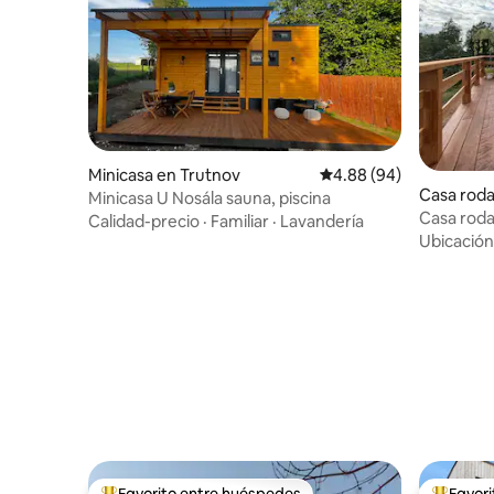
Minicasa en Trutnov
Calificación promedio:
4.88 (94)
Casa roda
Minicasa U Nosála sauna, piscina
kovem
Casa roda
Calidad-precio
·
Familiar
·
Lavandería
Ubicación
Favorito entre huéspedes
Favor