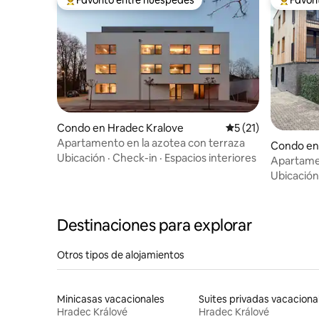
Favorito entre huéspedes preferido
Favorito
Condo en Hradec Kralove
Calificación promed
5 (21)
Apartamento en la azotea con terraza
Condo en
Ubicación
·
Check-in
·
Espacios interiores
Apartame
Ubicación
Destinaciones para explorar
Otros tipos de alojamientos
Minicasas vacacionales
Suites privadas vacaciona
Hradec Králové
Hradec Králové