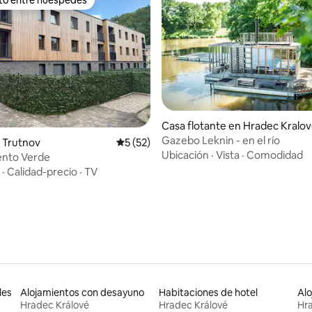
 entre huéspedes preferido
io: 5 de 5, 21 reseñas
Casa flotante en Hradec Kralo
Gazebo Leknin - en el río
 Trutnov
Calificación promedio: 5 de 5, 52 reseñas
5 (52)
Ubicación
·
Vista
·
Comodidad
nto Verde
·
Calidad-precio
·
TV
les
Alojamientos con desayuno
Habitaciones de hotel
Hradec Králové
Hradec Králové
Hra