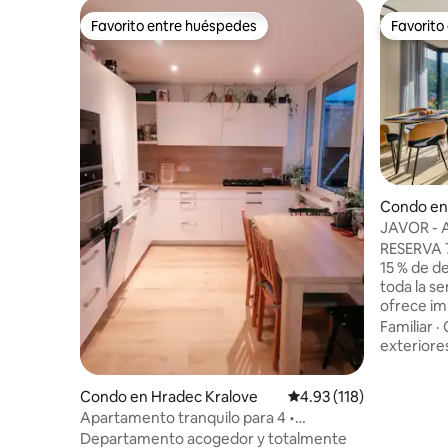
Favorito entre huéspedes
Favorito
Favorito entre huéspedes
Favorito
Condo en
JAVOR - 
vistas, t
RESERVA 
15 % de d
toda la semana Panor
ofrece im
montaña g
Familiar
·
de vidrio
exteriore
parte del 
uno de lo
Condo en Hradec Kralove
Calificación promedio: 
4.93 (118)
destacados 
Apartamento tranquilo para 4 •
perfectam
Aparcamiento gratuito • Cerca del
Departamento acogedor y totalmente
las princi