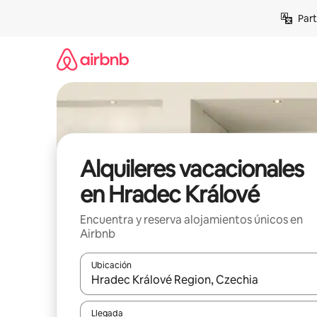
Omite
Part
el
contenido
Alquileres vacacionales
en Hradec Králové
Encuentra y reserva alojamientos únicos en
Airbnb
Ubicación
Cuando los resultados estén disponibles, navega co
Llegada