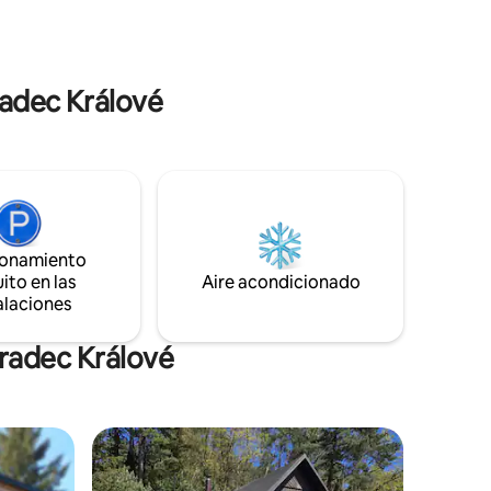
la al aire
perfecto para relajarse y recargar
tra bañera
energías.
erta todo
radec Králové
ionamiento
ito en las
Aire acondicionado
alaciones
Hradec Králové
rido