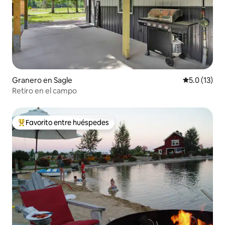
Granero en Sagle
Calificación
5.0 (13)
Retiro en el campo
Favorito entre huéspedes
Favorito entre huéspedes preferido