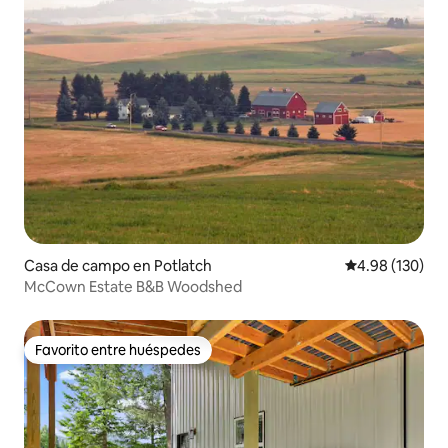
Casa de campo en Potlatch
Calificación pr
4.98 (130)
McCown Estate B&B Woodshed
Favorito entre huéspedes
Favorito entre huéspedes