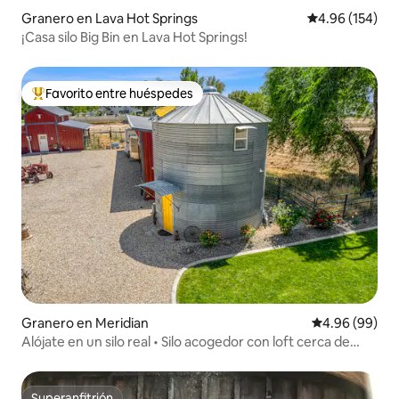
Granero en Lava Hot Springs
Calificación pr
4.96 (154)
¡Casa silo Big Bin en Lava Hot Springs!
Favorito entre huéspedes
Favorito entre huéspedes preferido
Granero en Meridian
Calificación p
4.96 (99)
Alójate en un silo real • Silo acogedor con loft cerca de
Boise
Superanfitrión