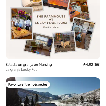
Estadía en granja en Marsing
Calificación p
4.92 (66)
La granja Lucky Four
Favorito entre huéspedes
Favorito entre huéspedes