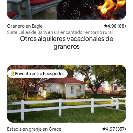
Granero en Eagle
Calificación p
4.98 (88)
Suite Lakeside Barn en un encantador entorno rural
Otros alquileres vacacionales de
graneros
Favorito entre huéspedes
Favorito entre huéspedes preferido
Estadía en granja en Grace
Calificación pr
4.97 (357)