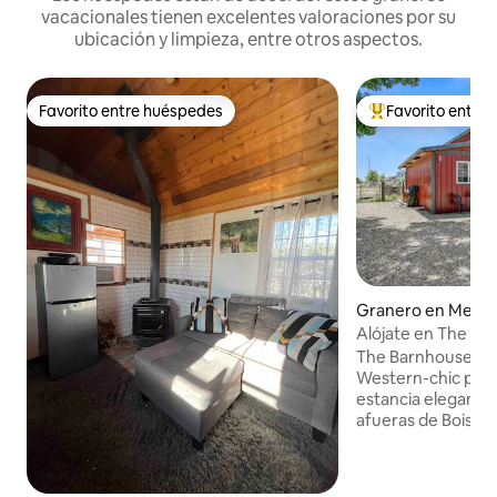
vacacionales tienen excelentes valoraciones por su
ubicación y limpieza, entre otros aspectos.
Favorito entre huéspedes
Favorito entre
Favorito entre huéspedes
Favorito entre hu
Granero en Merid
Alójate en The Ba
tranquilo y acoge
The Barnhouse es
Western-chic para
estancia elegante 
afueras de Boise. En el interior,
acurrúcate junto a
estufa de pellets 
sillones reclinable