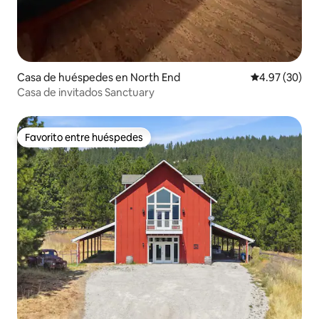
Casa de huéspedes en North End
Calificación p
4.97 (30)
Casa de invitados Sanctuary
Favorito entre huéspedes
Favorito entre huéspedes