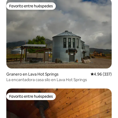
Favorito entre huéspedes
Favorito entre huéspedes
Granero en Lava Hot Springs
Calificación pr
4.96 (337)
La encantadora casa silo en Lava Hot Springs
Favorito entre huéspedes
Favorito entre huéspedes