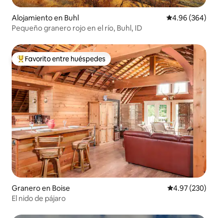
Alojamiento en Buhl
Calificación pr
4.96 (364)
Pequeño granero rojo en el río, Buhl, ID
Favorito entre huéspedes
Favorito entre huéspedes preferido
Granero en Boise
Calificación pr
4.97 (230)
El nido de pájaro