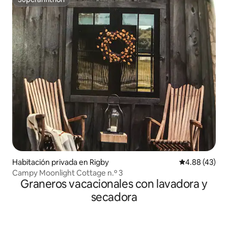
Superanfitrión
Habitación privada en Rigby
Calificación 
4.88 (43)
Campy Moonlight Cottage n.º 3
Graneros vacacionales con lavadora y
secadora