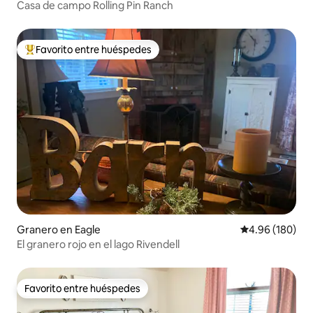
Casa de campo Rolling Pin Ranch
Favorito entre huéspedes
Favorito entre huéspedes preferido
Granero en Eagle
Calificación pr
4.96 (180)
El granero rojo en el lago Rivendell
Favorito entre huéspedes
Favorito entre huéspedes