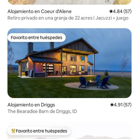
Alojamiento en Coeur d'Alene
Calificación p
4.84 (57)
Retiro privado en una granja de 22 acres | Jacuzzi + juego
Favorito entre huéspedes
Favorito entre huéspedes
Alojamiento en Driggs
Calificación 
4.91 (57)
The Bearadise Barn de Driggs, ID
Favorito entre huéspedes
Favorito entre huéspedes preferido