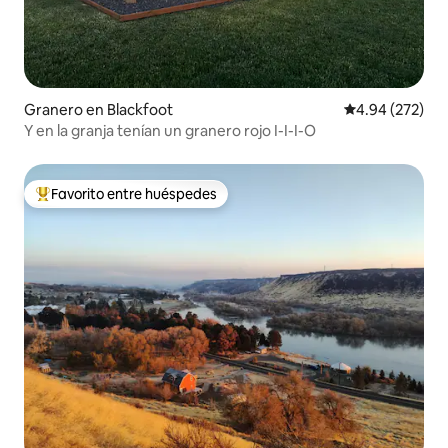
Granero en Blackfoot
Calificación pr
4.94 (272)
Y en la granja tenían un granero rojo I-I-I-O
Favorito entre huéspedes
Favorito entre huéspedes preferido