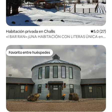
Habitación privada en Challis
Calificación
5.0 (27)
«I BAR RAN» ¡UNA HABITACIÓN CON LITERAS ÚNICA en
su clase fuera de la red!
Favorito entre huéspedes
Favorito entre huéspedes