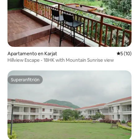
Apartamento en Karjat
Calificaci
5 (10)
Hillview Escape - 1BHK with Mountain Sunrise view
Superanfitrión
Superanfitrión