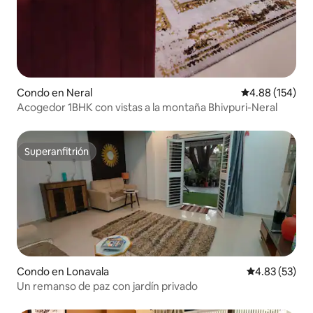
Condo en Neral
Calificación pr
4.88 (154)
Acogedor 1BHK con vistas a la montaña Bhivpuri-Neral
Superanfitrión
Superanfitrión
Condo en Lonavala
Calificación 
4.83 (53)
Un remanso de paz con jardín privado