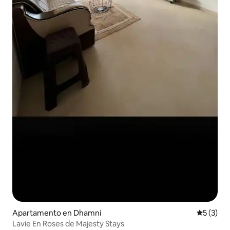
Apartamento en Dhamni
Calificac
5 (3)
Lavie En Roses de Majesty Stays