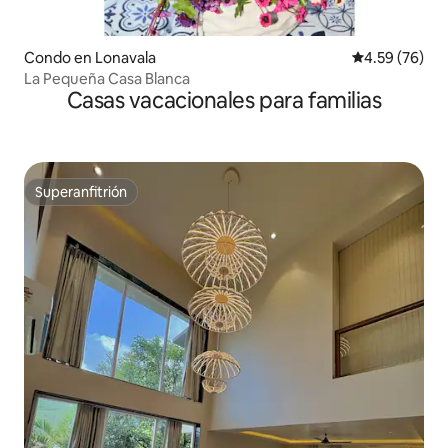
Condo en Lonavala
Calificación p
4.59 (76)
La Pequeña Casa Blanca
Casas vacacionales para familias
Superanfitrión
Superanfitrión