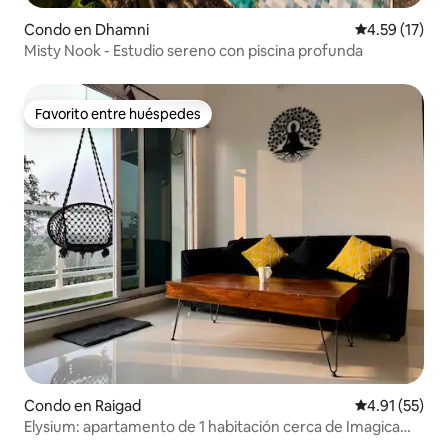
Condo en Dhamni
Calificación 
4.59 (17)
Misty Nook - Estudio sereno con piscina profunda
Favorito entre huéspedes
Favorito entre huéspedes
Condo en Raigad
Calificación 
4.91 (55)
Elysium: apartamento de 1 habitación cerca de Imagica
con piscina