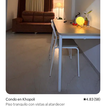
Condo en Khopoli
Calificación p
4.83 (58)
Piso tranquilo con vistas al atardecer