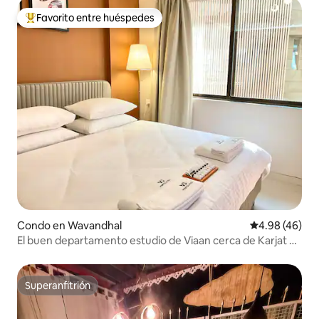
Favorito entre huéspedes
Favorito entre huéspedes preferido
Condo en Wavandhal
Calificación p
4.98 (46)
El buen departamento estudio de Viaan cerca de Karjat y
Chouk
Superanfitrión
Superanfitrión