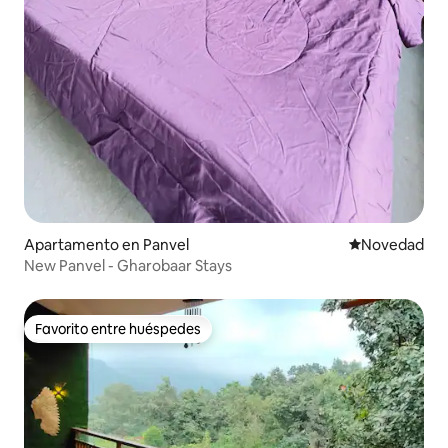
Apartamento en Panvel
Lugar para ho
Novedad
New Panvel - Gharobaar Stays
Favorito entre huéspedes
Favorito entre huéspedes