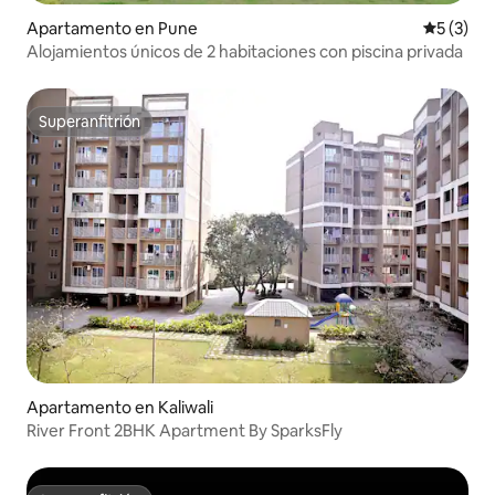
Apartamento en Pune
Calificac
5 (3)
Alojamientos únicos de 2 habitaciones con piscina privada
Superanfitrión
Superanfitrión
Apartamento en Kaliwali
River Front 2BHK Apartment By SparksFly