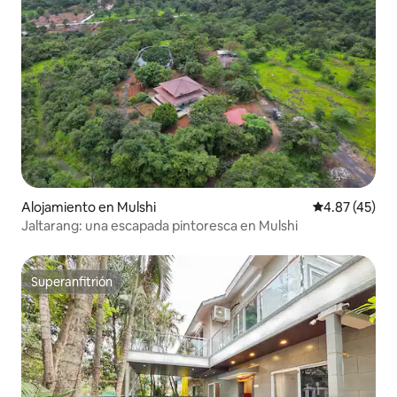
Alojamiento en Mulshi
Calificación 
4.87 (45)
Jaltarang: una escapada pintoresca en Mulshi
Superanfitrión
Superanfitrión