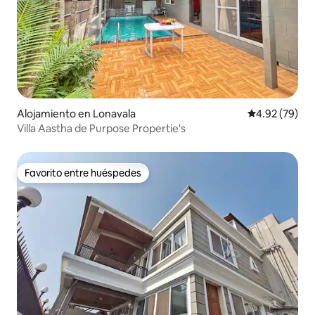
Alojamiento en Lonavala
Calificación p
4.92 (79)
Villa Aastha de Purpose Propertie's
Favorito entre huéspedes
Favorito entre huéspedes