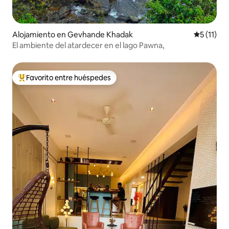
Alojamiento en Gevhande Khadak
Calificaci
5 (11)
El ambiente del atardecer en el lago Pawna,
Favorito entre huéspedes
Favorito entre huéspedes preferido