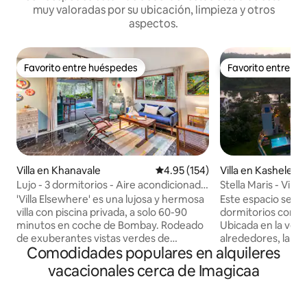
muy valoradas por su ubicación, limpieza y otros
aspectos.
Favorito entre huéspedes
Favorito entre h
Favorito entre huéspedes
Favorito entre h
Villa en Khanavale
Calificación promedio: 4.95 de 5
4.95 (154)
Villa en Kashele
Lujo - 3 dormitorios - Aire acondicionado
Stella Maris - Vill
- Villa con piscina - en Panvel
Karjat
'Villa Elsewhere' es una lujosa y hermosa
Este espacio sereno
villa con piscina privada, a solo 60-90
dormitorios con toq
minutos en coche de Bombay. Rodeado
Ubicada en la vege
de exuberantes vistas verdes de
alrededores, la vill
Comodidades populares en alquileres
campos, colinas y sonidos de la
atardecer cada no
naturaleza. La villa tiene 3 dormitorios
y hermosa pintura. Cuenta con 
vacacionales cerca de Imagicaa
con aire acondicionado en suite, una
Machan para disfru
gran sala de estar con aire
mañana, una enorm
acondicionado que se abre a una piscina
para una barbacoa 