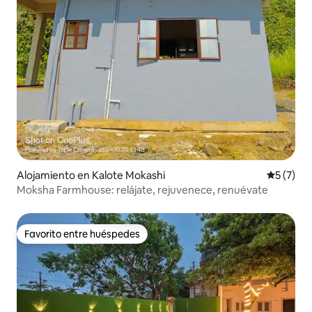
Alojamiento en Kalote Mokashi
Calificac
5 (7)
Moksha Farmhouse: relájate, rejuvenece, renuévate
Favorito entre huéspedes
Favorito entre huéspedes