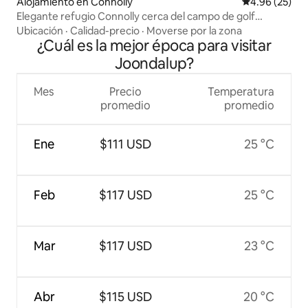
Alojamiento en Connolly
Calificación p
4.96 (25)
Elegante refugio Connolly cerca del campo de golf
Joondalup
Ubicación
·
Calidad-precio
·
Moverse por la zona
¿Cuál es la mejor época para visitar
Joondalup?
Mes
Precio
Temperatura
promedio
promedio
Ene
$111 USD
25 °C
Feb
$117 USD
25 °C
Mar
$117 USD
23 °C
Abr
$115 USD
20 °C