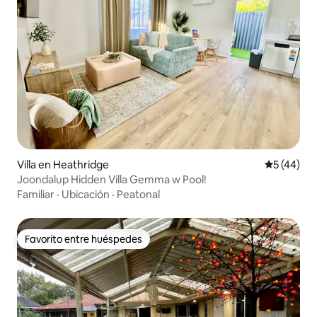
Villa en Heathridge
Calificaci
5 (44)
Joondalup Hidden Villa Gemma w Pool!
Familiar
·
Ubicación
·
Peatonal
Favorito entre huéspedes
Favorito entre huéspedes