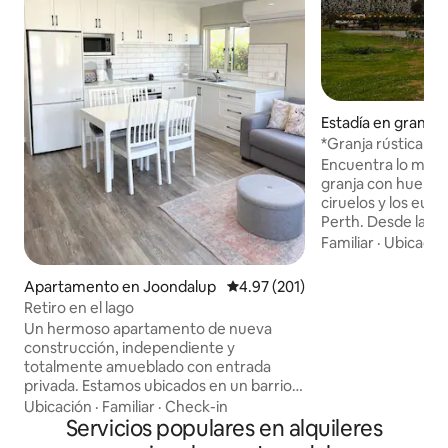
Estadía en granja
*Granja rústica de 
ciruelos*
Encuentra lo mejor
granja con huertos
ciruelos y los euca
Perth. Desde las i
de la primavera ha
Familiar
·
Ubicació
por el sol del vera
del otoño y los inv
Apartamento en Joondalup
Calificación promedio: 4.97 de 5
4.97 (201)
estación es especial
Retiro en el lago
este paraíso inspir
Un hermoso apartamento de nueva
redescubre el arte 
construcción, independiente y
Recoge productos
totalmente amueblado con entrada
camina por el bosq
privada. Estamos ubicados en un barrio
estrellas junto a l
hermoso y tranquilo a 20 minutos del
Ubicación
·
Familiar
·
Check-in
combinación única
centro de negocios de Perth y a pocos
Servicios populares en alquileres
comodidades. Esp
pasos de la Universidad Edith Cowan, el