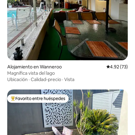
Alojamiento en Wanneroo
Calificación 
4.92 (73)
Magnífica vista del lago
Ubicación
·
Calidad-precio
·
Vista
Favorito entre huéspedes
Favorito entre huéspedes preferido