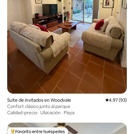
Suite de invitados en Woodvale
Calificación p
4.97 (93)
Confort clásico junto al parque
Calidad-precio
·
Ubicación
·
Playa
Favorito entre huéspedes