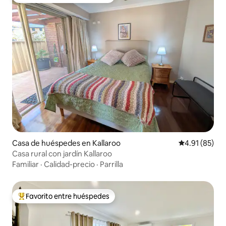
Favorito entre huéspedes preferido
Casa de huéspedes en Kallaroo
Calificación 
4.91 (85)
Casa rural con jardín Kallaroo
Familiar
·
Calidad-precio
·
Parrilla
Favorito entre huéspedes
Favorito entre huéspedes preferido