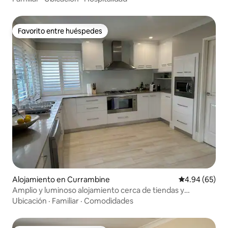
Favorito entre huéspedes
Favorito entre huéspedes
Alojamiento en Currambine
Calificación p
4.94 (65)
Amplio y luminoso alojamiento cerca de tiendas y
cafeterías
Ubicación
·
Familiar
·
Comodidades