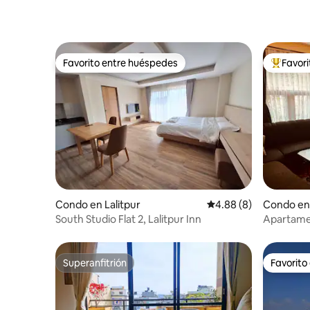
Favorito entre huéspedes
Favor
Favorito entre huéspedes
Favorito
Condo en Lalitpur
Calificación promedio
4.88 (8)
Condo en
South Studio Flat 2, Lalitpur Inn
Apartamen
Superanfitrión
Favorito
Superanfitrión
Favorito