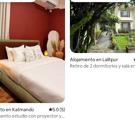
 entre huéspedes
Favorito entre huéspedes prefe
Alojamiento en Lalitpur
Retiro de 2 dormitorios y sala e
baja | Vista al jardín y estacion
 4.86 de 5, 14 reseñas
nto en Katmandú
Calificación promedio: 5.0 de 5, 5 reseñas
5.0 (5)
nto estudio con proyector y