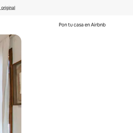
 original
Pon tu casa en Airbnb
o o desliza el dedo.