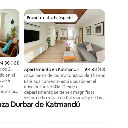
Apartam
Favorito entre huéspedes
Favorit
Favorito entre huéspedes
Favorit
Maya, ap
Ubicado 
corazón 
de Thame
el alojam
trabajado
excursion
Diseñamo
alificación promedio: 4.96 de 5, 161 reseñas
4.96 (161)
fuera abi
 de 2
Apartamento en Katmandú
Calificación promedio:
4.98 (43)
que ambos
 Thamel
do en el
Ático cerca del punto turístico de Thamel
dormitori
s de 5
Este apartamento está ubicado en el
ayudarte 
co
ático del hotel Mila. Desde el
días de e
cia a pie
departamento se tienen magníficas
espacios
Ason, del
vistas de la ciudad de Katmandú y de las
cocinada 
la Plaza
laza Durbar de Katmandú
montañas circundantes. El apartamento
viviendo 
lo de los
se encuentra en una calle tranquila a solo
de nuest
 es un
unos minutos a pie del punto turístico de
ueblado
Thamel en Katmandú. Nunca estás
demasiado lejos del ajetreo y el bullicio de