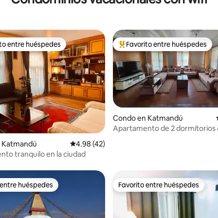
ito entre huéspedes
Favorito entre huéspedes
 entre huéspedes preferido
Favorito entre huéspedes prefe
Condo en Katmandú
Apartamento de 2 dormitorios 
al jardín
: 4.88 de 5, 8 reseñas
 Katmandú
Calificación promedio: 4.98 de 5, 42 reseñas
4.98 (42)
to tranquilo en la ciudad
 entre huéspedes
Favorito entre huéspedes
 entre huéspedes
Favorito entre huéspedes