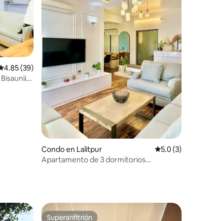
Calificación promedio: 4.85 de 5, 39 reseñas
4.85 (39)
Bisaunii-
Condo en Lalitpur
Calificación promed
5.0 (3)
Apartamento de 3 dormitorios
completamente amueblado en Lalitpur
Superanfitrión