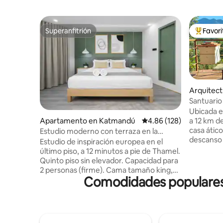
Superanfitrión
Favor
Superanfitrión
Favorito
Arquitect
odawari
Santuario 
de una co
Ubicada e
a 12 km d
Apartamento en Katmandú
Calificación promedio: 
4.86 (128)
casa ático
Estudio moderno con terraza en la
descanso 
azotea · Cerca de Thamel
Estudio de inspiración europea en el
invernade
último piso, a 12 minutos a pie de Thamel.
relájate e
Quinto piso sin elevador. Capacidad para
exuberant
2 personas (firme). Cama tamaño king,
Arraigado 
Comodidades populares 
aire acondicionado, cocina pequeña
amor hech
totalmente equipada, área de trabajo
con el can
exclusiva, lavadora, baño privado con
con vistas
regadera de efecto lluvia. Terraza
senderos 
compartida en la azotea con parrilla.