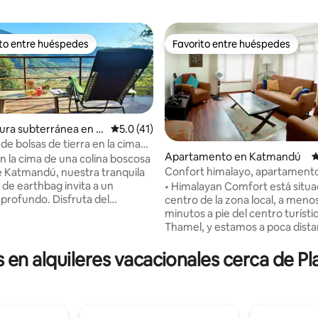
ito entre huéspedes
Favorito entre huéspedes
 entre huéspedes preferido
Favorito entre huéspedes
ura subterránea en G
Calificación promedio: 5.0 de 5, 41 reseñas
5.0 (41)
de bolsas de tierra en la cima
Apartamento en Katmandú
C
lina cerca de Katmandú
n la cima de una colina boscosa
Confort himalayo, apartamento
e Katmandú, nuestra tranquila
4.86 de 5, 128 reseñas
dormitorios con baño cerca de
 de earthbag invita a un
• Himalayan Comfort está situa
profundo. Disfruta del
centro de la zona local, a meno
ro de cristal para meditar o
minutos a pie del centro turísti
n la cubierta sobre un
Thamel, y estamos a poca distan
e bosque de alimentos.
del histórico Mercado Viejo de 
en la simplicidad, un trabajo de
Sitio del Patrimonio Antiguo de 
en alquileres vacacionales cerca de P
o para la quietud; despierta
Durbar de Katmandú y del Temp
to de los pájaros, toma un té
Monos (Swoyambhunath). Este
 al Himalaya o pasea por los
departamento totalmente am
del bosque. Perfecto para días
de dos dormitorios con aire