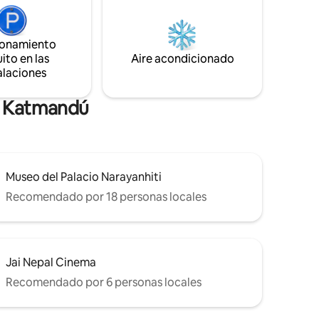
 con cama
los mercados turísticos. Al mismo
n con
tiempo, la ubicación del departamento
cama
es lo suficientemente alejada como para
, cocina
ionamiento
que los huéspedes puedan disfrutar de
ios, baño,
ito en las
Aire acondicionado
un momento de tranquilidad y relajación
e Wi-Fi.
alaciones
cuando lo deseen. Tenemos seguridad
vigilada las 24 horas.
de Katmandú
Museo del Palacio Narayanhiti
Recomendado por 18 personas locales
Jai Nepal Cinema
Recomendado por 6 personas locales