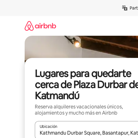
Omite
Part
el
contenido
Lugares para quedarte
cerca de Plaza Durbar d
Katmandú
Reserva alquileres vacacionales únicos,
alojamientos y mucho más en Airbnb
Ubicación
Cuando los resultados estén disponibles, navega co