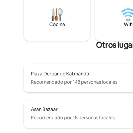
tranquilos
Estacionamiento gratuito para vehículos
Wifi rápid
de 2 ruedas. Ideal para parejas, viajeros
Olvídate d
en solitario, nómadas digitales y
energías 
excursionistas (casillero gratuito para
minutos de
Cocina
Wifi
equipaje). Llegada autónoma sin llave: sin
reunión con el anfitrión. Sin personal para
mayor privacidad. Se requiere un
depósito de seguridad reembolsable. La
Otros luga
sencillez escandinava se une a la calidez
nepalí.
Plaza Durbar de Katmandú
Recomendado por 148 personas locales
Asan Bazaar
Recomendado por 16 personas locales