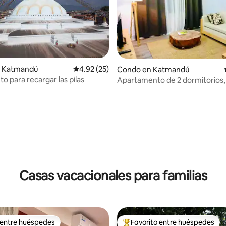
 4.93 de 5, 15 reseñas
 Katmandú
Calificación promedio: 4.92 de 5, 25 reseñas
4.92 (25)
Condo en Katmandú
o para recargar las pilas
Apartamento de 2 dormitorios, 
3, Maitidevi
Casas vacacionales para familias
 entre huéspedes
Favorito entre huéspedes