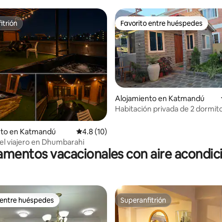
itrión
Favorito entre huéspedes
itrión
Favorito entre huéspedes
 4.97 de 5, 29 reseñas
Alojamiento en Katmandú
Habitación privada de 2 dormit
baño y cocina [Unidad II]
nto en Katmandú
Calificación promedio: 4.8 de 5, 10 reseñas
4.8 (10)
del viajero en Dhumbarahi
mentos vacacionales con aire acondi
 entre huéspedes
Superanfitrión
 entre huéspedes
Superanfitrión