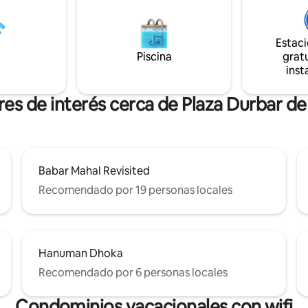
, silencio suave y aire fresco.
acondicionado (una habitación
o y recogidas disponibles.
tamaño queen y otra habitació
e todo, relájate y recarga
cama tamaño queen más una 
en nuestro santuario único a 40
individual), sala de estar con TV
Estac
 la ciudad. Paz total.
con todos los utensilios necesar
Piscina
gratu
balcón privado e instalaciones d
inst
res de interés cerca de Plaza Durbar 
Babar Mahal Revisited
Recomendado por 19 personas locales
Hanuman Dhoka
Recomendado por 6 personas locales
Condominios vacacionales con wifi