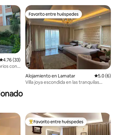
de dos pisos
Favorito entre huéspedes
Favorito entre huéspedes
Calificación promedio: 4.76 de 5, 33 reseñas
4.76 (33)
orios con
Alojamiento en Lamatar
Calificación promed
5.0 (6)
Villa joya escondida en las tranquilas
colinas de Lamatar.
cionado
Favorito entre huéspedes
Favorito entre huéspedes preferido