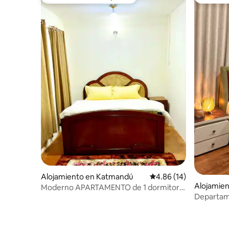
Favorito entre huéspedes
Favorito
Alojamiento en Katmandú
Calificación promedio:
4.86 (14)
Alojamie
Moderno APARTAMENTO de 1 dormitorio
Departame
con precio especial $ Katmandú
cocina