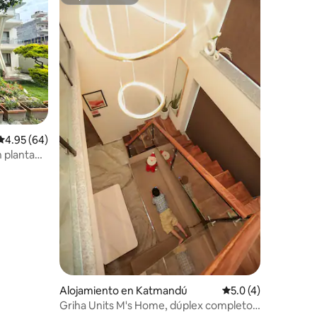
rido
Superanfitrión
Calificación promedio: 4.95 de 5, 64 reseñas
4.95 (64)
n planta
amiento
Alojamiento en Katmandú
Calificación promed
5.0 (4)
Griha Units M's Home, dúplex completo