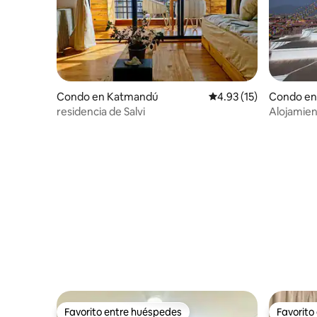
Condo en Katmandú
Calificación promedio:
4.93 (15)
Condo en
residencia de Salvi
Alojamient
Favorito entre huéspedes
Favorito