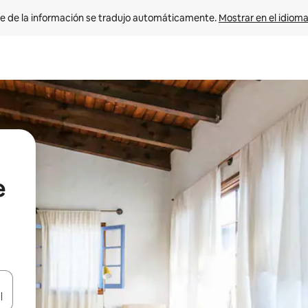
e de la información se tradujo automáticamente. 
Mostrar en el idioma
e
n las teclas de flecha hacia arriba y hacia abajo o explora con el tact