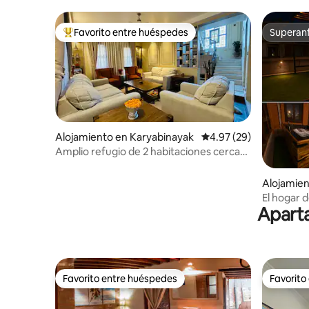
Favorito entre huéspedes
Superanf
Favorito entre huéspedes preferido
Superanf
Alojamiento en Karyabinayak
Calificación promedio:
4.97 (29)
Amplio refugio de 2 habitaciones cerca
de Patan | Vistas al Himalaya
Alojamie
El hogar 
Aparta
Favorito entre huéspedes
Favorito
Favorito entre huéspedes
Favorito