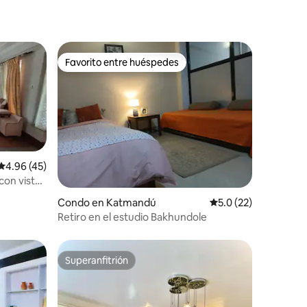
Favorito entre huéspedes
rido
Favorito entre huéspedes
Calificación promedio: 4.96 de 5, 45 reseñas
4.96 (45)
con vistas
Condo en Katmandú
Calificación promedi
5.0 (22)
Retiro en el estudio Bakhundole
Superanfitrión
Superanfitrión