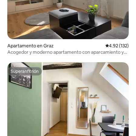
Apartamento en Graz
Calificación p
4.92 (132)
Acogedor y moderno apartamento con aparcamiento y
balcón
Superanfitrión
Superanfitrión