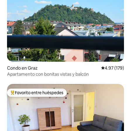
Condo en Graz
Calificación p
4.97 (179)
Apartamento con bonitas vistas y balcón
Favorito entre huéspedes
Favorito entre huéspedes preferido