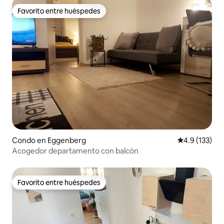
Favorito entre huéspedes
Favorito entre huéspedes
Condo en Eggenberg
Calificación 
4.9 (133)
Acogedor departamento con balcón
Favorito entre huéspedes
Favorito entre huéspedes