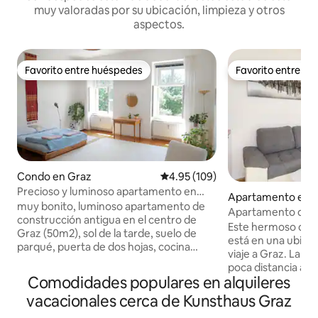
muy valoradas por su ubicación, limpieza y otros
aspectos.
Favorito entre huéspedes
Favorito entre h
Favorito entre huéspedes
Favorito entre h
Condo en Graz
Calificación promedio: 4.95 de 5
4.95 (109)
Precioso y luminoso apartamento en
Apartamento en 
edificio antiguo en el centro
muy bonito, luminoso apartamento de
Apartamento de luj
construcción antigua en el centro de
en el centro de G
Este hermoso dep
Graz (50m2), sol de la tarde, suelo de
está en una ubicac
parqué, puerta de dos hojas, cocina
viaje a Graz. La pla
totalmente equipada (incl. alimentos
poca distancia a pi
básicos como café, té, aceite/vinagre,
Comodidades populares en alquileres
de Graz está a 8 min
etc.), cuarto de baño con ducha, colchón
departamento es 
vacacionales cerca de Kunsthaus Graz
de alta calidad "Grüne Erde". Muy
amueblado de fo
céntrico: a solo dos minutos a pie de la