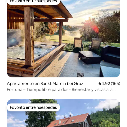
Favorito entre huéspedes
Favorito entre huéspedes
Apartamento en Sankt Marein bei Graz
Calificación p
4.92 (165)
Fortuna – Tiempo libre para dos • Bienestar y vistas a la
naturaleza
Favorito entre huéspedes
Favorito entre huéspedes