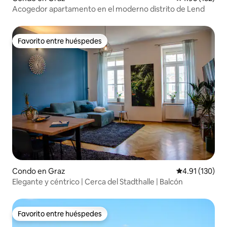
Acogedor apartamento en el moderno distrito de Lend
Favorito entre huéspedes
Favorito entre huéspedes
Condo en Graz
Calificación p
4.91 (130)
Elegante y céntrico | Cerca del Stadthalle | Balcón
Favorito entre huéspedes
Favorito entre huéspedes