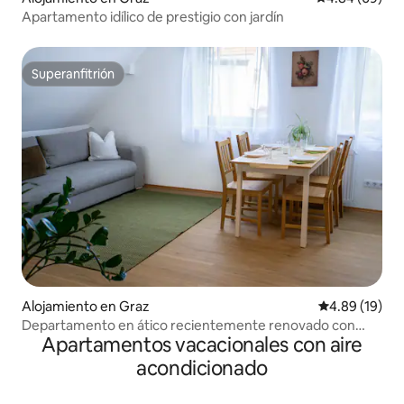
Apartamento idílico de prestigio con jardín
Superanfitrión
Superanfitrión
Alojamiento en Graz
Calificación 
4.89 (19)
Departamento en ático recientemente renovado con
Apartamentos vacacionales con aire
espacio de estacionamiento
acondicionado