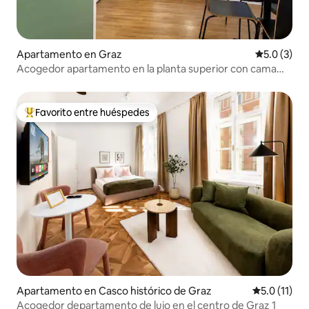
Apartamento en Graz
Calificació
5.0 (3)
Acogedor apartamento en la planta superior con cama
doble
Favorito entre huéspedes
Favorito entre huéspedes preferido
Apartamento en Casco histórico de Graz
Calificación
5.0 (11)
Acogedor departamento de lujo en el centro de Graz 1