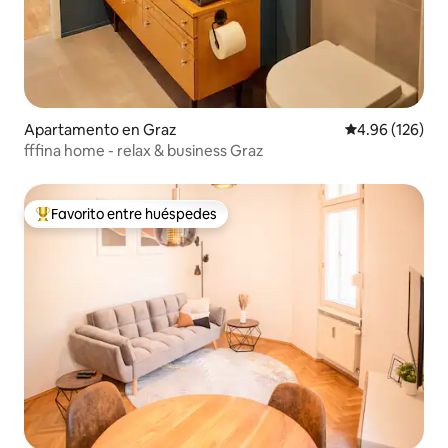
Apartamento en Graz
Calificación pr
4.96 (126)
fffina home - relax & business Graz
Favorito entre huéspedes
Favorito entre huéspedes preferido