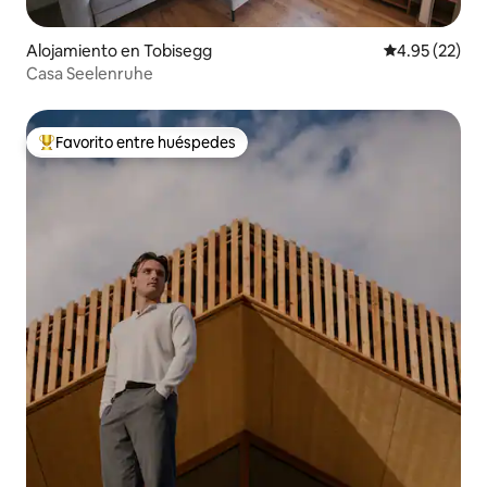
Alojamiento en Tobisegg
Calificación 
4.95 (22)
Casa Seelenruhe
Favorito entre huéspedes
Favorito entre huéspedes preferido