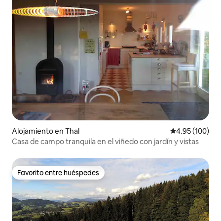
Alojamiento en Thal
Calificación pr
4.95 (100)
Casa de campo tranquila en el viñedo con jardín y vistas
Favorito entre huéspedes
Favorito entre huéspedes