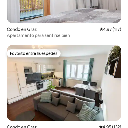
Condo en Graz
Calificación p
4.97 (117)
Apartamento para sentirse bien
Favorito entre huéspedes
Favorito entre huéspedes
Condo en Graz
Calificación p
4.95 (132)