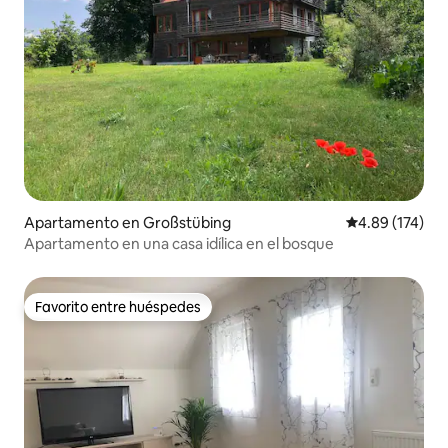
Apartamento en Großstübing
Calificación p
4.89 (174)
Apartamento en una casa idílica en el bosque
Favorito entre huéspedes
Favorito entre huéspedes