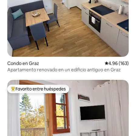
Condo en Graz
Calificación pr
4.96 (163)
Apartamento renovado en un edificio antiguo en Graz
Favorito entre huéspedes
Favorito entre huéspedes preferido