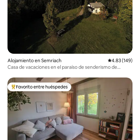
Alojamiento en Semriach
Calificación pr
4.83 (149)
Casa de vacaciones en el paraíso de senderismo de
Schöcklland
Favorito entre huéspedes
Favorito entre huéspedes preferido