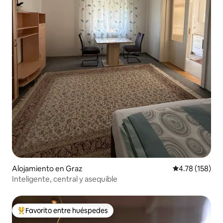
Alojamiento en Graz
Calificación p
4.78 (158)
Inteligente, central y asequible
Favorito entre huéspedes
Favorito entre huéspedes preferido