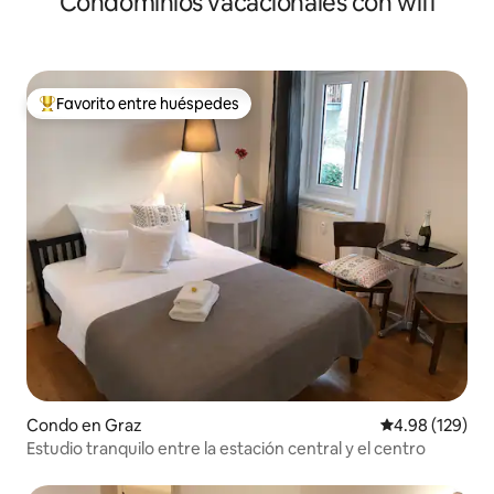
Condominios vacacionales con wifi
Favorito entre huéspedes
Favorito entre huéspedes preferido
Condo en Graz
Calificación pr
4.98 (129)
Estudio tranquilo entre la estación central y el centro