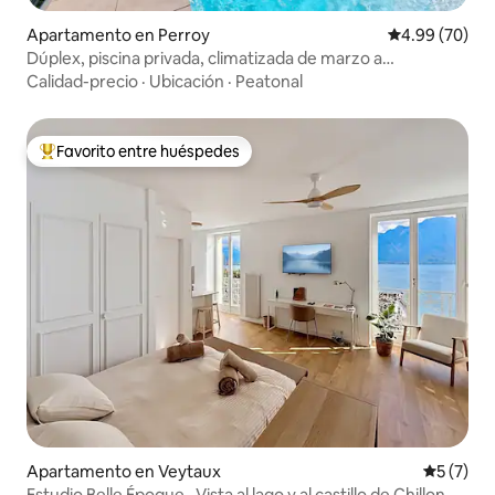
Apartamento en Perroy
Calificación p
4.99 (70)
Dúplex, piscina privada, climatizada de marzo a
noviembre
Calidad-precio
·
Ubicación
·
Peatonal
Favorito entre huéspedes
Favorito entre huéspedes preferido
Apartamento en Veytaux
Calificac
5 (7)
Estudio Belle Époque · Vista al lago y al castillo de Chillon