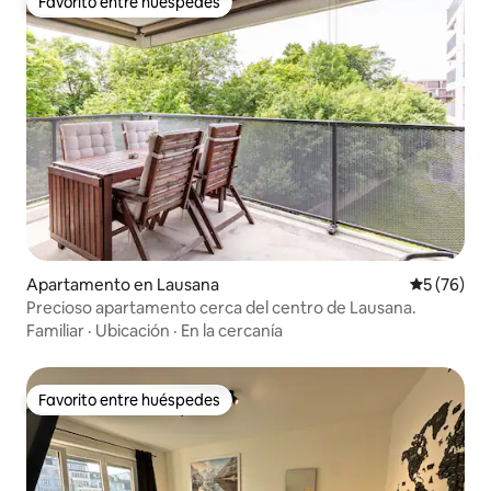
Favorito entre huéspedes
Favorito entre huéspedes
Apartamento en Lausana
Calificaci
5 (76)
Precioso apartamento cerca del centro de Lausana.
Familiar
·
Ubicación
·
En la cercanía
Favorito entre huéspedes
Favorito entre huéspedes