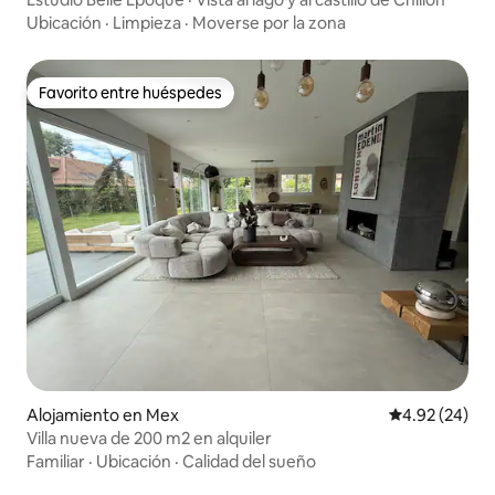
Ubicación
·
Limpieza
·
Moverse por la zona
Favorito entre huéspedes
Favorito entre huéspedes
Alojamiento en Mex
Calificación p
4.92 (24)
Villa nueva de 200 m2 en alquiler
Familiar
·
Ubicación
·
Calidad del sueño