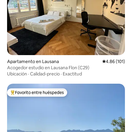
Apartamento en Lausana
Calificación p
4.86 (101)
Acogedor estudio en Lausana Flon (C29)
Ubicación
·
Calidad-precio
·
Exactitud
Favorito entre huéspedes
Favorito entre huéspedes preferido