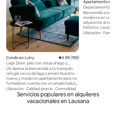
Apartamento en P
Departamento nu
ubicación perfect
Bienvenido a est
moderno en un edi
adyacente al centro
histórico. Lausana 
Lemán está a poco
Ubicación
·
Familia
combinará un enc
espacioso y lumin
ubicación que está
del tren y los au
y restaurantes. Y
Condo en Lutry
Calificación promedio: 4.99 de 5
4.99 (159)
negocios o por pl
Lago Zeen: piso con vistas al lago y
está a solo una pa
estacionamiento gratuito
¡Te damos la bienvenida a tu tranquilo
estación de tren d
refugio cerca del lago Lemán! Nuestro
minutos en autob
nuevo y moderno apartamento para no
fumadores cuenta con un amplio balcón
con vistas al lago y aparcamiento
Ubicación
·
Calidad-precio
·
Comodidad
cubierto gratuito y seguro. Con una
Servicios populares en alquileres
ubicación ideal cerca de Lausana y de los
vacacionales en Lausana
viñedos de Lavaux declarados
Patrimonio de la Humanidad por la
UNESCO, es el punto de partida