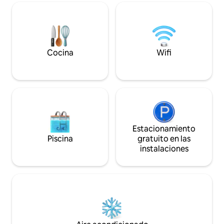
perfecto para explorar la región.
Cuidadosamente amueblado y
totalmente equipado, ofrece una
estancia acogedora y cómoda.
Esperamos que disfrutes de este
pequeño paraíso.
Cocina
Wifi
Estacionamiento
Piscina
gratuito en las
instalaciones