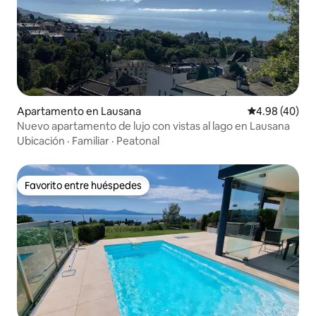
Apartamento en Lausana
Calificación p
4.98 (40)
Nuevo apartamento de lujo con vistas al lago en Lausana
Ubicación
·
Familiar
·
Peatonal
Favorito entre huéspedes
Favorito entre huéspedes