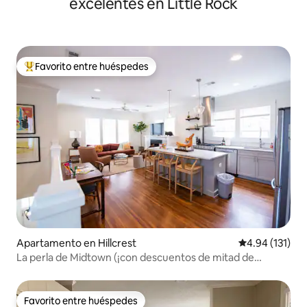
excelentes en Little Rock
Favorito entre huéspedes
Favorito entre huéspedes preferido
Apartamento en Hillcrest
Calificación p
4.94 (131)
La perla de Midtown (¡con descuentos de mitad de
período!)
Favorito entre huéspedes
Favorito entre huéspedes