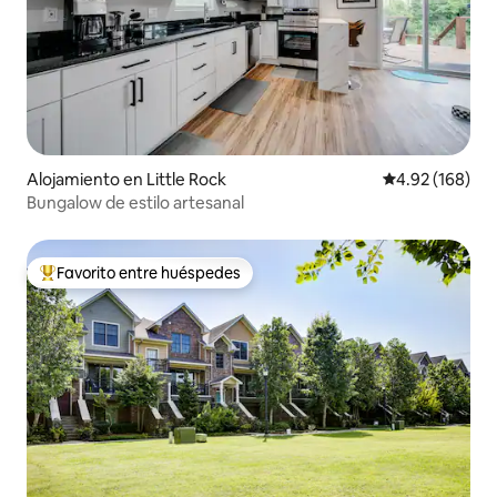
Alojamiento en Little Rock
Calificación pr
4.92 (168)
Bungalow de estilo artesanal
Favorito entre huéspedes
Favorito entre huéspedes preferido