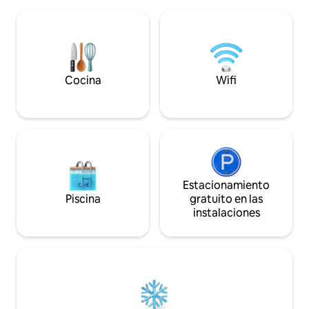
profunda, el toallero calentador o el
jacuzzi bajo las estrellas. Disfruta del
cornhole, el ping pong, los botes de
remo y una sala de juegos retro
compartida dentro de una clásica
cámper Airstream. La naturaleza, el lujo
y la diversión crean una escapada
Cocina
Wifi
inolvidable. Perfecto para parejas que
buscan una escapada tranquila.
Estacionamiento
Piscina
gratuito en las
instalaciones