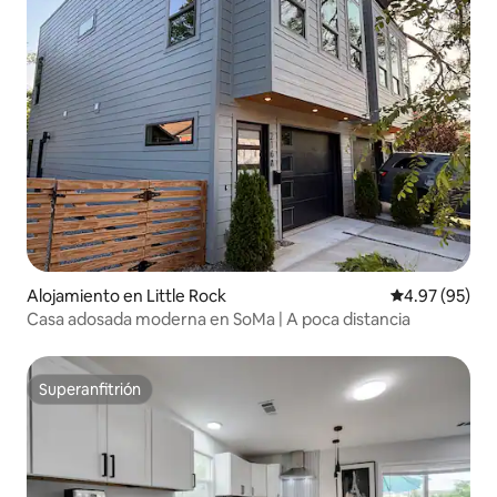
Alojamiento en Little Rock
Calificación p
4.97 (95)
Casa adosada moderna en SoMa | A poca distancia
Superanfitrión
Superanfitrión