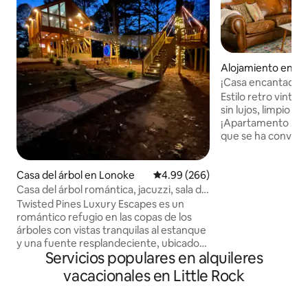
Alojamiento en Lit
¡Casa encantadora
ecléctica en el c
Estilo retro vintag
sin lujos, limpio y t
¡Apartamento 2B/1
que se ha convert
estilo artesanal de 1896
en el centro, dec
Casa del árbol en Lonoke
Calificación promedio: 4.99 de 5
4.99 (266)
accesible, seguro y limpio. 
de SOMA, pero con
Casa del árbol romántica, jacuzzi, sala de
estacionamiento) 
juegos/sin tarifa de limpieza
Twisted Pines Luxury Escapes es un
Descansa tranquilo
romántico refugio en las copas de los
terrenos de la Ma
árboles con vistas tranquilas al estanque
Disfruta de una en
y una fuente resplandeciente, ubicado
dormitorio, lavado
Servicios populares en alquileres
en una pintoresca propiedad de 10 acres
lugar, unidad de c
con refugios cuidadosamente
vacacionales en Little Rock
acondicionado, co
espaciados para la privacidad y la
WiFi/Smart TV. Estacionamiento gratuito
relajación. Disfruta de la bañera
en la calle.