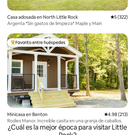
Casa adosada en North Little Rock
Calificació
5 (322)
Argenta *Sin gastos de limpieza* Maple y Main
Favorito entre huéspedes
Favorito entre huéspedes preferido
Minicasa en Benton
Calificación p
4.98 (213)
Rodies Manor. Increíble casita en una granja de caballos.
¿Cuál es la mejor época para visitar Little