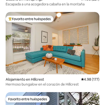
Escapada a una acogedora cabaña en la montaña
Favorito entre huéspedes
Favorito entre huéspedes preferido
Alojamiento en Hillcrest
Calificación p
4.98 (177)
Hermoso bungalow en el corazón de Hillcrest
Favorito entre huéspedes
Favorito entre huéspedes