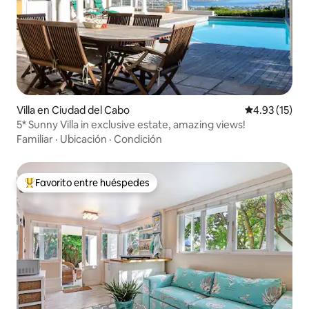
Villa en Ciudad del Cabo
Calificación 
4.93 (15)
5* Sunny Villa in exclusive estate, amazing views!
Familiar
·
Ubicación
·
Condición
Favorito entre huéspedes
Favorito entre huéspedes preferido