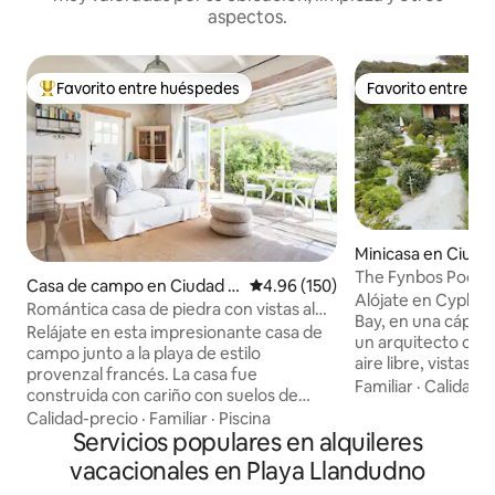
aspectos.
Favorito entre huéspedes
Favorito entre h
Favorito entre huéspedes preferido
Favorito entre h
Minicasa en Ciuda
o
The Fynbos Pod, c
Casa de campo en Ciudad d
Calificación promedio: 4.96 de 5
4.96 (150)
Close, Hout Bay
Alójate en Cyphia
el Cabo
Romántica casa de piedra con vistas al
Bay, en una cápsul
mar
Relájate en esta impresionante casa de
un arquitecto con 
campo junto a la playa de estilo
aire libre, vistas a
provenzal francés. La casa fue
rodeado de playas
Familiar
·
Calidad-
construida con cariño con suelos de
montañas y fynbos
piedra, techos de vigas altas y detalles
Calidad-precio
·
Familiar
·
Piscina
cerca de la ciudad y el CB
antiguos para una sensación lujosa pero
Servicios populares en alquileres
cama(s) individual(
encantadora. Disfruta de las vistas al mar
vacacionales en Playa Llandudno
estar, cocina, terra
y a la montaña desde la piscina, el
de leña. Internet:500 MB hacia abajo/250