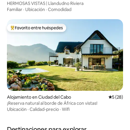
HERMOSAS VISTAS | Llandudno Riviera
Familiar
·
Ubicación
·
Comodidad
Favorito entre huéspedes
Favorito entre huéspedes preferido
Alojamiento en Ciudad del Cabo
Calificaci
5 (28)
¡Reserva natural al borde de África con vistas!
Ubicación
·
Calidad-precio
·
Wifi
Destinaciones para explorar