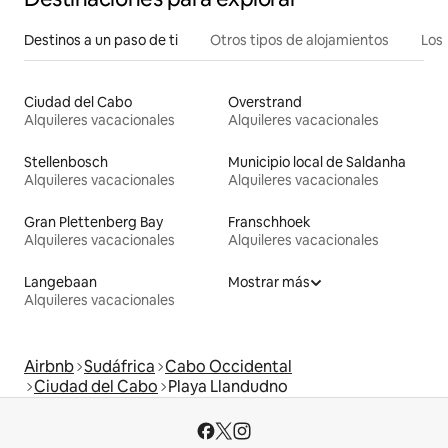
Destinos a un paso de ti
Otros tipos de alojamientos
Los 
Ciudad del Cabo
Overstrand
Alquileres vacacionales
Alquileres vacacionales
Stellenbosch
Municipio local de Saldanha
Alquileres vacacionales
Alquileres vacacionales
Gran Plettenberg Bay
Franschhoek
Alquileres vacacionales
Alquileres vacacionales
Langebaan
Mostrar más
Alquileres vacacionales
Airbnb
Sudáfrica
Cabo Occidental
Ciudad del Cabo
Playa Llandudno